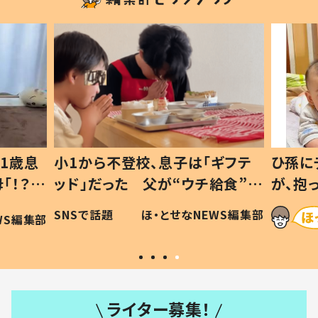
1歳息
小1から不登校、息子は「ギフテ
ひ孫に
「！？」
ッド」だった 父が“ウチ給食”を
が、抱
に「可愛
作り続ける理由とは #令和の親
「涙が
SNSで話題
ほ・とせなNEWS編集部
WS編集部
#令和の子
い」
ライター募集！