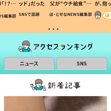
「！？」
ッド」だった 父が“ウチ給食”を
が、抱
に「可愛
作り続ける理由とは #令和の親
「涙が
SNSで話題
ほ・とせなNEWS編集部
WS編集部
#令和の子
い」
ニュース
SNS