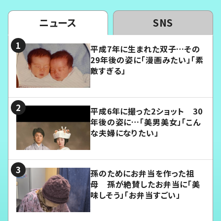
ニュース
SNS
平成7年に生まれた双子…その
29年後の姿に「漫画みたい」「素
敵すぎる」
平成6年に撮った2ショット 30
年後の姿に…「美男美女」「こん
な夫婦になりたい」
孫のためにお弁当を作った祖
母 孫が絶賛したお弁当に「美
味しそう」「お弁当すごい」