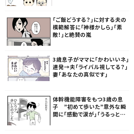
員の言葉に「素敵」「みんながハ
ッピー」
「ご飯どうする？」に対する夫の
模範解答に「神様かしら」「素
敵！」と絶賛の嵐
3歳息子がママに「かわいいネ」
連発→夫「ライバル視してる？」
妻「あなたの真似です」
体幹機能障害をもつ3歳の息
子 ”初めて歩いた”意外な瞬
間に「感動で涙が」「うるっとく
る」の声