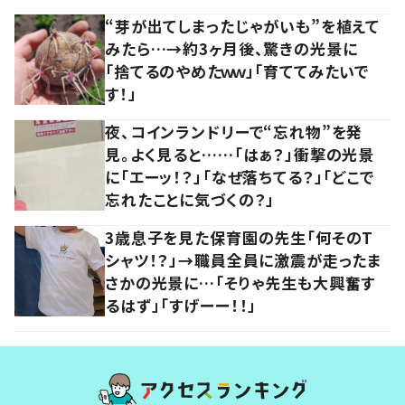
“芽が出てしまったじゃがいも”を植えて
みたら…→約3ヶ月後、驚きの光景に
「捨てるのやめたｗｗ」「育ててみたいで
す！」
夜、コインランドリーで“忘れ物”を発
見。よく見ると……「はぁ？」衝撃の光景
に「エーッ！？」「なぜ落ちてる？」「どこで
忘れたことに気づくの？」
3歳息子を見た保育園の先生「何そのT
シャツ！？」→職員全員に激震が走ったま
さかの光景に…「そりゃ先生も大興奮す
るはず」「すげーー！！」