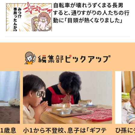
自転車が壊れうずくまる長男
すると、通りすがりの人たちの行
動に「目頭が熱くなりました」
1歳息
小1から不登校、息子は「ギフテ
ひ孫に