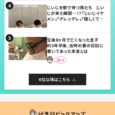
じいじを駅で待つ孫たち じい
じが来た瞬間…！？「じいじイケ
メン」「デレッデレ」「嬉しくて可
愛くてたまらない」「幸せになれ
る」
生後8ヶ月で亡くなった息子
約3年半後、当時の妻の日記に
書いてあった本音とは
6位以降はこちら