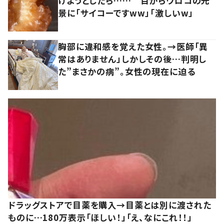
けようとしたら…… 目からウロコの光
景に「サイコーですww」「激しいw」
胸部に違和感を覚えた女性。→医師「異
常はありません」しかしその後…判明し
た”まさかの病”。女性の現在に迫る
ドラッグストアで目薬を購入→目薬とは別に渡された
ものに…180万表示「ほしい！」「え、なにこれ！！」