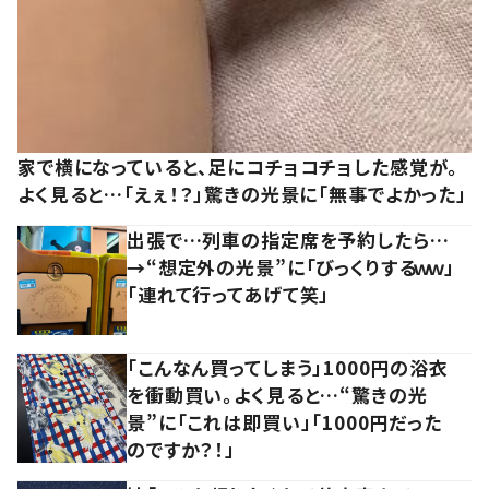
家で横になっていると、足にコチョコチョした感覚が。
よく見ると…「えぇ！？」驚きの光景に「無事でよかった」
出張で…列車の指定席を予約したら…
→“想定外の光景”に「びっくりするｗｗ」
「連れて行ってあげて笑」
「こんなん買ってしまう」1000円の浴衣
を衝動買い。よく見ると…“驚きの光
景”に「これは即買い」「1000円だった
のですか？！」