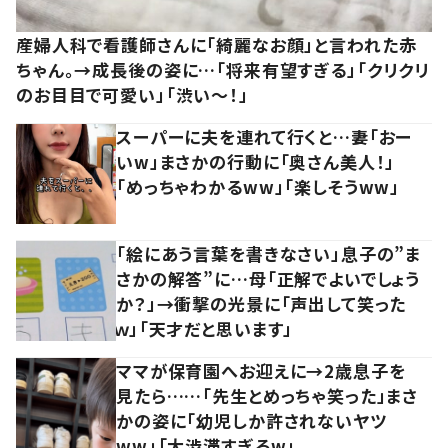
産婦人科で看護師さんに「綺麗なお顔」と言われた赤
ちゃん。→成長後の姿に…「将来有望すぎる」「クリクリ
のお目目で可愛い」「渋い～！」
スーパーに夫を連れて行くと…妻「おー
いw」まさかの行動に「奥さん美人！」
「めっちゃわかるww」「楽しそうww」
「絵にあう言葉を書きなさい」息子の”ま
さかの解答”に…母「正解でよいでしょう
か？」→衝撃の光景に「声出して笑った
ｗ」「天才だと思います」
ママが保育園へお迎えに→2歳息子を
見たら……「先生とめっちゃ笑った」まさ
かの姿に「幼児しか許されないヤツ
ww」「大渋滞すぎるw」