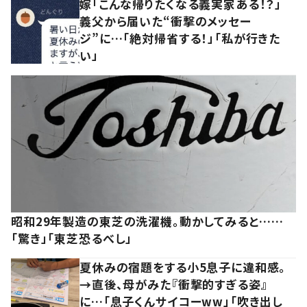
嫁「こんな帰りたくなる義実家ある！？」
義父から届いた“衝撃のメッセー
ジ”に…「絶対帰省する！」「私が行きた
い」
昭和29年製造の東芝の洗濯機。動かしてみると……
「驚き」「東芝恐るべし」
夏休みの宿題をする小5息子に違和感。
→直後、母がみた『衝撃的すぎる姿』
に…「息子くんサイコーww」「吹き出し