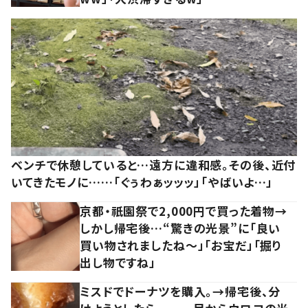
ベンチで休憩していると…遠方に違和感。その後、近付
いてきたモノに……「ぐぅわぁッッッ」「やばいよ…」
京都・祇園祭で2,000円で買った着物→
しかし帰宅後…“驚きの光景”に「良い
買い物されましたね～」「お宝だ」「掘り
出し物ですね」
ミスドでドーナツを購入。→帰宅後、分