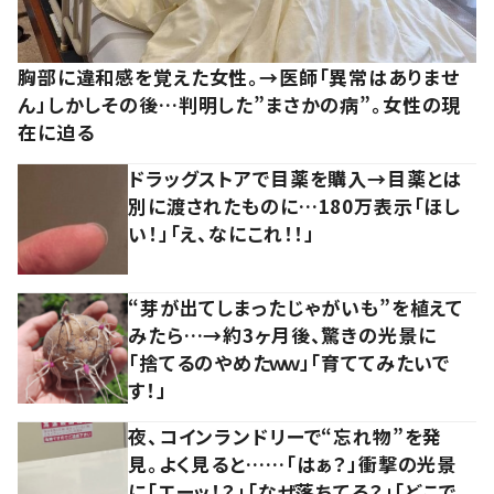
胸部に違和感を覚えた女性。→医師「異常はありませ
ん」しかしその後…判明した”まさかの病”。女性の現
在に迫る
ドラッグストアで目薬を購入→目薬とは
別に渡されたものに…180万表示「ほし
い！」「え、なにこれ！！」
“芽が出てしまったじゃがいも”を植えて
みたら…→約3ヶ月後、驚きの光景に
「捨てるのやめたｗｗ」「育ててみたいで
す！」
夜、コインランドリーで“忘れ物”を発
見。よく見ると……「はぁ？」衝撃の光景
に「エーッ！？」「なぜ落ちてる？」「どこで