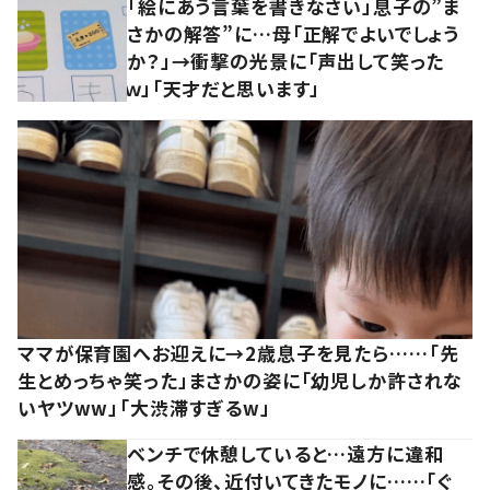
「絵にあう言葉を書きなさい」息子の”ま
さかの解答”に…母「正解でよいでしょう
か？」→衝撃の光景に「声出して笑った
ｗ」「天才だと思います」
ママが保育園へお迎えに→2歳息子を見たら……「先
生とめっちゃ笑った」まさかの姿に「幼児しか許されな
いヤツww」「大渋滞すぎるw」
ベンチで休憩していると…遠方に違和
感。その後、近付いてきたモノに……「ぐ