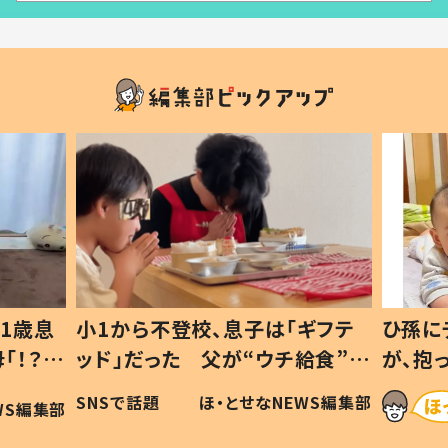
1歳息
小1から不登校、息子は「ギフテ
ひ孫に
「！？」
ッド」だった 父が“ウチ給食”を
が、抱
に「可愛
作り続ける理由とは #令和の親
「涙が
SNSで話題
ほ・とせなNEWS編集部
WS編集部
#令和の子
い」