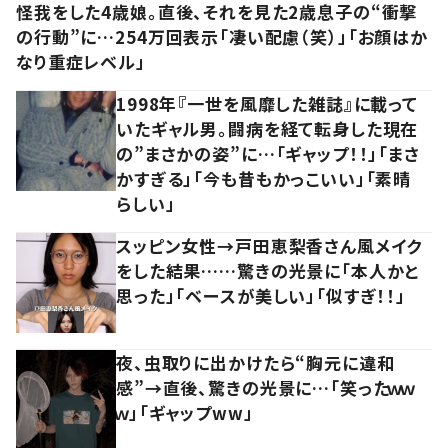
怪我をした4歳娘。直後、それを見た2歳息子の“衝撃
の行動”に…254万回表示「凄い配慮（笑）」「お顔はか
なり重症レベル」
1998年『一世を風靡した雑誌』に載って
いたギャル男。闘病を経て転身した現在
の”まさかの姿”に…「ギャップ！！」「まさ
かすぎる」「今も昔もかっこいい」「素晴
らしい」
スッピン女性→戸田恵梨香さん風メイク
をした結果……驚きの光景に「本人かと
思った」「ベースが美しい」「似すぎ！！」
夜、虫取りに出かけたら“胸元に違和
感”→直後、驚きの光景に…「笑ったｗｗ
ｗ」「ギャップww」