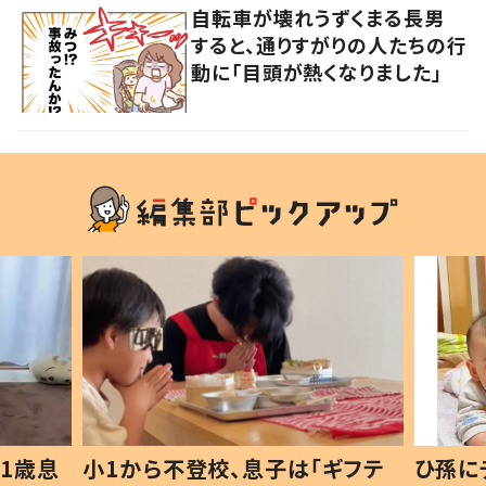
自転車が壊れうずくまる長男
すると、通りすがりの人たちの行
動に「目頭が熱くなりました」
1歳息
小1から不登校、息子は「ギフテ
ひ孫に