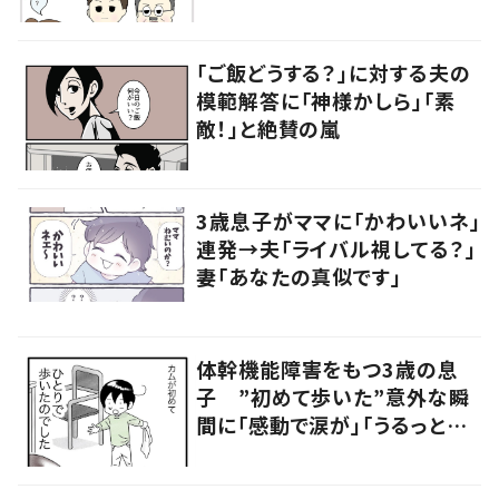
員の言葉に「素敵」「みんながハ
ッピー」
「ご飯どうする？」に対する夫の
模範解答に「神様かしら」「素
敵！」と絶賛の嵐
3歳息子がママに「かわいいネ」
連発→夫「ライバル視してる？」
妻「あなたの真似です」
体幹機能障害をもつ3歳の息
子 ”初めて歩いた”意外な瞬
間に「感動で涙が」「うるっとく
る」の声