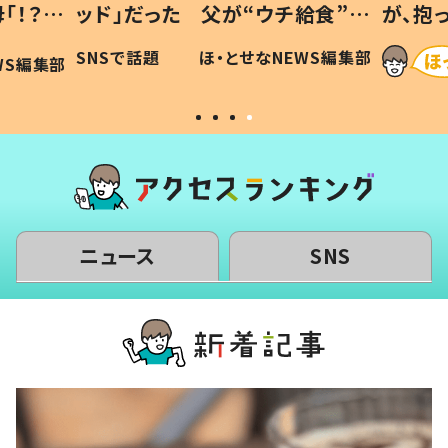
「！？」
ッド」だった 父が“ウチ給食”を
が、抱
に「可愛
作り続ける理由とは #令和の親
「涙が
SNSで話題
ほ・とせなNEWS編集部
WS編集部
#令和の子
い」
ニュース
SNS