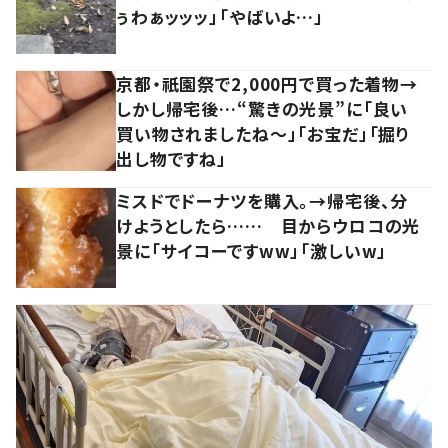
ぅわぁッッッ」「やばいよ…」
京都・祇園祭で2,000円で買った着物→
しかし帰宅後…“驚きの光景”に「良い
買い物されましたね～」「お宝だ」「掘り
出し物ですね」
ミスドでドーナツを購入。→帰宅後、分
けようとしたら…… 目からウロコの光
景に「サイコーですww」「激しいw」