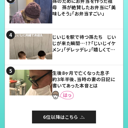
孫のためにお弁当を作った祖
母 孫が絶賛したお弁当に「美
味しそう」「お弁当すごい」
じいじを駅で待つ孫たち じい
じが来た瞬間…！？「じいじイケ
メン」「デレッデレ」「嬉しくて可
愛くてたまらない」「幸せになれ
る」
生後8ヶ月で亡くなった息子
約3年半後、当時の妻の日記に
書いてあった本音とは
6位以降はこちら