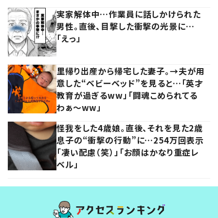
実家解体中…作業員に話しかけられた
男性。直後、目撃した衝撃の光景に…
「えっ」
里帰り出産から帰宅した妻子。→夫が用
意した“ベビーベッド”を見ると…「英才
教育が過ぎるww」「闘魂こめられてる
わぁ～ww」
怪我をした4歳娘。直後、それを見た2歳
息子の“衝撃の行動”に…254万回表示
「凄い配慮（笑）」「お顔はかなり重症レ
ベル」