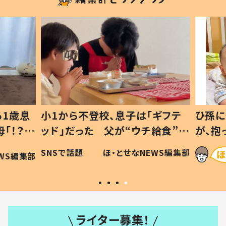
1歳息
小1から不登校、息子は「ギフテ
ひ孫に
「！？」
ッド」だった 父が“ウチ給食”を
が、抱
に「可愛
作り続ける理由とは #令和の親
「涙が
SNSで話題
ほ・とせなNEWS編集部
WS編集部
#令和の子
い」
ライター募集！