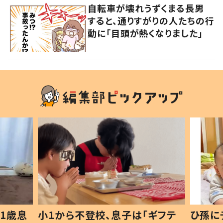
自転車が壊れうずくまる長男
すると、通りすがりの人たちの行
動に「目頭が熱くなりました」
1歳息
小1から不登校、息子は「ギフテ
ひ孫に