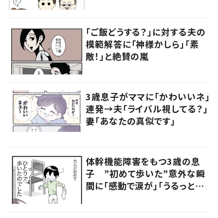
員の言葉に「素敵」「みんながハ
ッピー」
「ご飯どうする？」に対する夫の
模範解答に「神様かしら」「素
敵！」と絶賛の嵐
3歳息子がママに「かわいいネ」
連発→夫「ライバル視してる？」
妻「あなたの真似です」
体幹機能障害をもつ3歳の息
子 ”初めて歩いた”意外な瞬
間に「感動で涙が」「うるっとく
る」の声