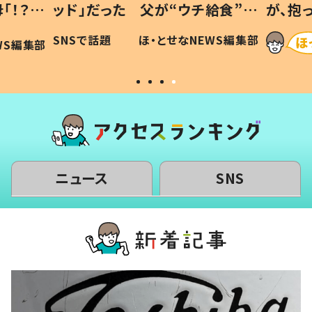
「！？」
ッド」だった 父が“ウチ給食”を
が、抱
に「可愛
作り続ける理由とは #令和の親
「涙が
SNSで話題
ほ・とせなNEWS編集部
WS編集部
#令和の子
い」
ニュース
SNS