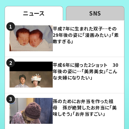
ニュース
SNS
平成7年に生まれた双子…その
29年後の姿に「漫画みたい」「素
敵すぎる」
平成6年に撮った2ショット 30
年後の姿に…「美男美女」「こん
な夫婦になりたい」
孫のためにお弁当を作った祖
母 孫が絶賛したお弁当に「美
味しそう」「お弁当すごい」