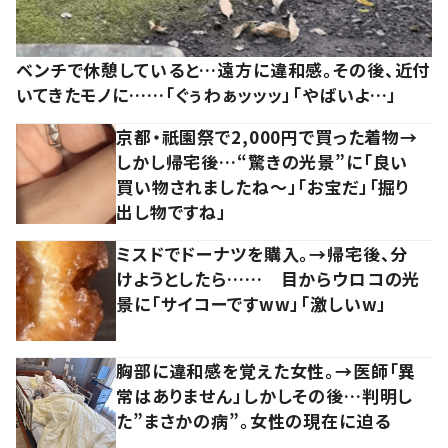
ベンチで休憩していると…遠方に違和感。その後、近付
いてきたモノに……「ぐぅわぁッッッ」「やばいよ…」
京都・祇園祭で2,000円で買った着物→
しかし帰宅後…“驚きの光景”に「良い
買い物されましたね～」「お宝だ」「掘り
出し物ですね」
ミスドでドーナツを購入。→帰宅後、分
けようとしたら…… 目からウロコの光
景に「サイコーですww」「激しいw」
胸部に違和感を覚えた女性。→医師「異
常はありません」しかしその後…判明し
た”まさかの病”。女性の現在に迫る