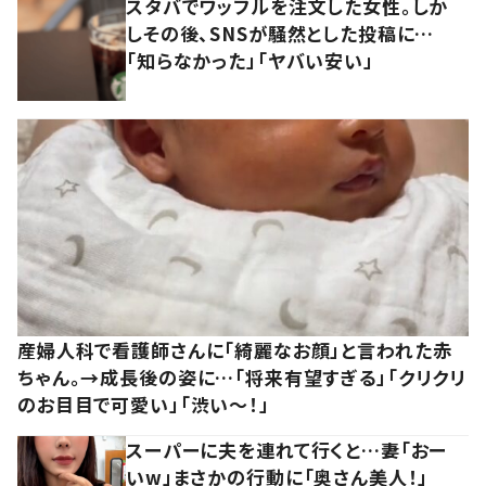
スタバでワッフルを注文した女性。しか
しその後、SNSが騒然とした投稿に…
「知らなかった」「ヤバい安い」
産婦人科で看護師さんに「綺麗なお顔」と言われた赤
ちゃん。→成長後の姿に…「将来有望すぎる」「クリクリ
のお目目で可愛い」「渋い～！」
スーパーに夫を連れて行くと…妻「おー
いw」まさかの行動に「奥さん美人！」