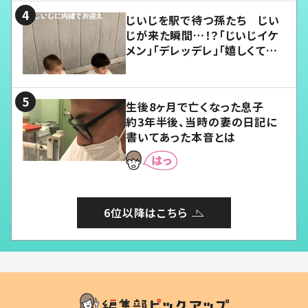
じいじを駅で待つ孫たち じい
じが来た瞬間…！？「じいじイケ
メン」「デレッデレ」「嬉しくて可
愛くてたまらない」「幸せになれ
る」
生後8ヶ月で亡くなった息子
約3年半後、当時の妻の日記に
書いてあった本音とは
6位以降はこちら