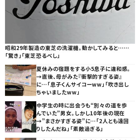
昭和29年製造の東芝の洗濯機。動かしてみると……
「驚き」「東芝恐るべし」
夏休みの宿題をする小5息子に違和感。
→直後、母がみた『衝撃的すぎる姿』
に…「息子くんサイコーww」「吹き出し
ちゃいましたww」
中学生の時に出会うも“別々の道を歩
んでいた”男女。しかし10年後の現在
→”まさかすぎる姿”に…「2人とも遠回
りしたんだね」「素敵過ぎる」