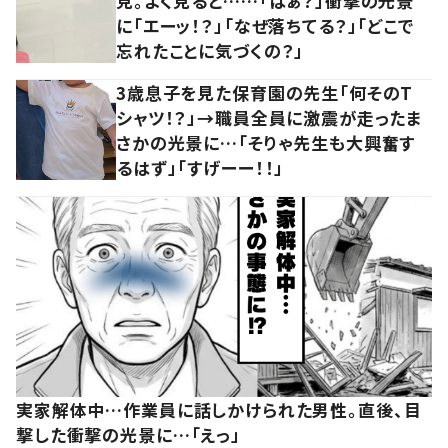
見。よく見ると……「はぁ？」衝撃の光景
に「エーッ！？」「なぜ落ちてる？」「どこで
忘れたことに気づくの？」
3歳息子を見た保育園の先生「何そのT
シャツ！？」→職員全員に激震が走ったま
さかの光景に…「そりゃ先生も大興奮す
るはず」「すげーー！！」
実家解体中…作業員に話しかけられた男性。直後、目
撃した衝撃の光景に…「えっ」