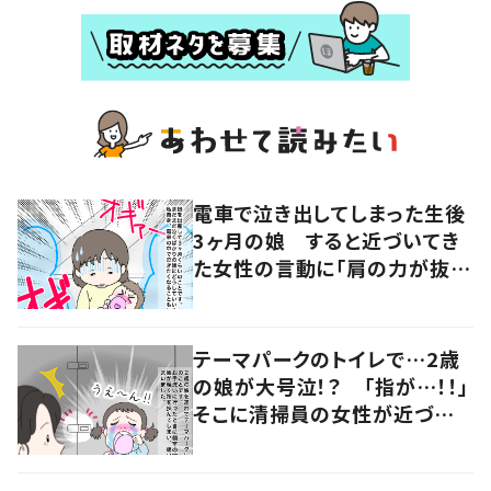
電車で泣き出してしまった生後
3ヶ月の娘 すると近づいてき
た女性の言動に「肩の力が抜け
た気がしました」
テーマパークのトイレで…2歳
の娘が大号泣！？ 「指が…！！」
そこに清掃員の女性が近づいて
きて…「お礼の言葉だけでは足
りない」