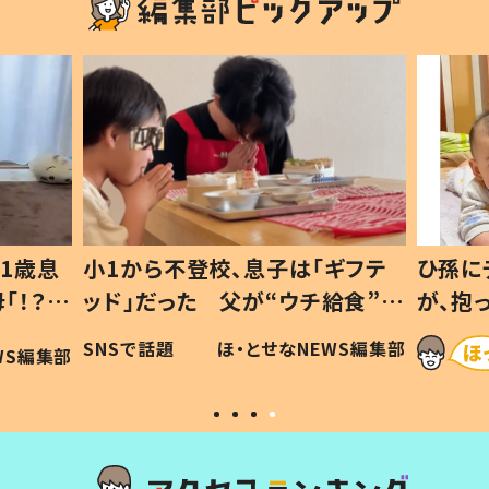
1歳息
小1から不登校、息子は「ギフテ
ひ孫に
「！？」
ッド」だった 父が“ウチ給食”を
が、抱
に「可愛
作り続ける理由とは #令和の親
「涙が
SNSで話題
ほ・とせなNEWS編集部
WS編集部
#令和の子
い」