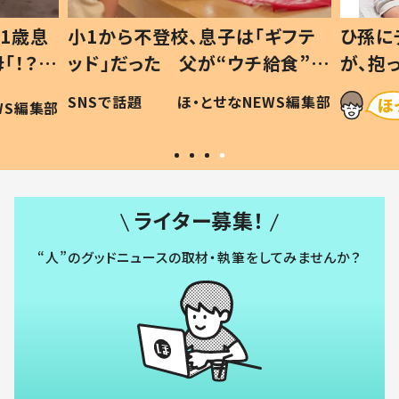
1歳息
小1から不登校、息子は「ギフテ
ひ孫に
「！？」
ッド」だった 父が“ウチ給食”を
が、抱
に「可愛
作り続ける理由とは #令和の親
「涙が
SNSで話題
ほ・とせなNEWS編集部
WS編集部
#令和の子
い」
ライター募集！
“人”のグッドニュースの取材・執筆をしてみませんか？