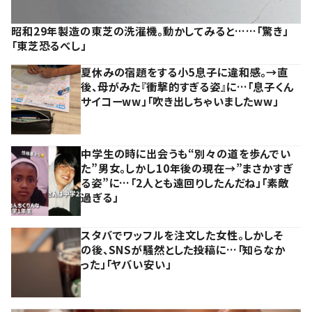
昭和29年製造の東芝の洗濯機。動かしてみると……「驚き」
「東芝恐るべし」
夏休みの宿題をする小5息子に違和感。→直
後、母がみた『衝撃的すぎる姿』に…「息子くん
サイコーww」「吹き出しちゃいましたww」
中学生の時に出会うも“別々の道を歩んでい
た”男女。しかし10年後の現在→”まさかすぎ
る姿”に…「2人とも遠回りしたんだね」「素敵
過ぎる」
スタバでワッフルを注文した女性。しかしそ
の後、SNSが騒然とした投稿に…「知らなか
った」「ヤバい安い」