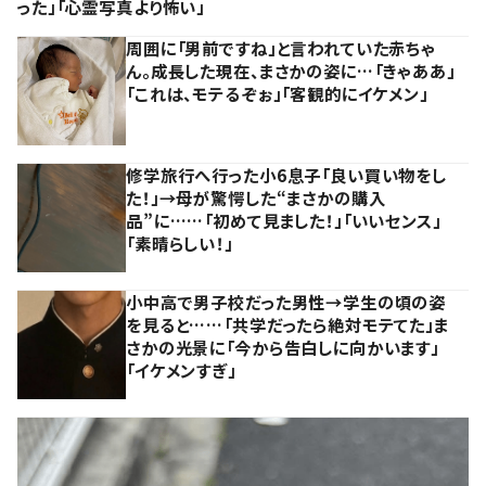
った」「心霊写真より怖い」
周囲に「男前ですね」と言われていた赤ちゃ
ん。成長した現在、まさかの姿に…「きゃああ」
「これは、モテるぞぉ」「客観的にイケメン」
修学旅行へ行った小6息子「良い買い物をし
た！」→母が驚愕した“まさかの購入
品”に……「初めて見ました！」「いいセンス」
「素晴らしい！」
小中高で男子校だった男性→学生の頃の姿
を見ると……「共学だったら絶対モテてた」ま
さかの光景に「今から告白しに向かいます」
「イケメンすぎ」