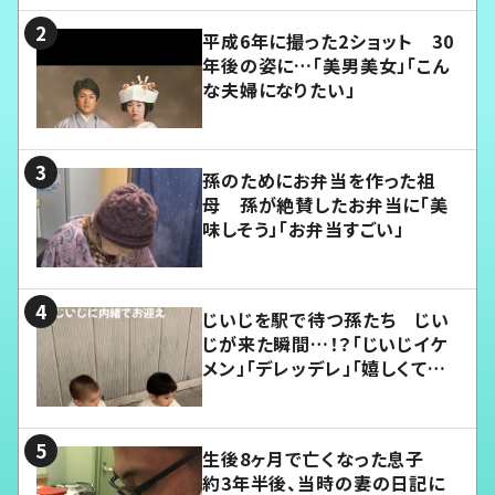
平成6年に撮った2ショット 30
年後の姿に…「美男美女」「こん
な夫婦になりたい」
孫のためにお弁当を作った祖
母 孫が絶賛したお弁当に「美
味しそう」「お弁当すごい」
じいじを駅で待つ孫たち じい
じが来た瞬間…！？「じいじイケ
メン」「デレッデレ」「嬉しくて可
愛くてたまらない」「幸せになれ
る」
生後8ヶ月で亡くなった息子
約3年半後、当時の妻の日記に