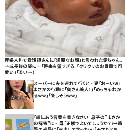
産婦人科で看護師さんに「綺麗なお顔」と言われた赤ちゃん。
→成長後の姿に…「将来有望すぎる」「クリクリのお目目で可
愛い」「渋い～！」
スーパーに夫を連れて行くと…妻「おーいw」
まさかの行動に「奥さん美人！」「めっちゃわか
るww」「楽しそうww」
「絵にあう言葉を書きなさい」息子の”まさか
の解答”に…母「正解でよいでしょうか？」→衝
撃の光景に「声出して笑ったｗ」「天才だと思