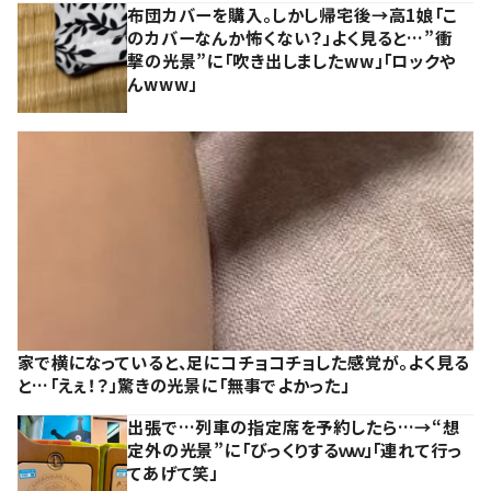
布団カバーを購入。しかし帰宅後→高1娘「こ
のカバーなんか怖くない？」よく見ると…”衝
撃の光景”に「吹き出しましたww」「ロックや
んwww」
家で横になっていると、足にコチョコチョした感覚が。よく見る
と…「えぇ！？」驚きの光景に「無事でよかった」
出張で…列車の指定席を予約したら…→“想
定外の光景”に「びっくりするｗｗ」「連れて行っ
てあげて笑」