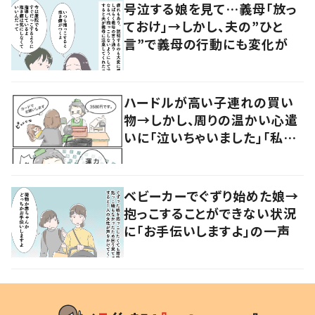
号泣する娘を見て…義母「放っ
ておけ」→しかし、夫の”ひと
言”で義母の行動にも変化が
ハードルが高い子連れの買い
物→しかし、周りの温かい心遣
いに「泣いちゃいました」「私も
やってみたい」の声
ベビーカーでぐずり始めた娘→
抱っこすることができない状況
に「お手伝いしますよ」の一声