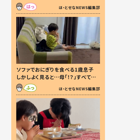
た本音とは
ほ・とせなNEWS編集部
ソファでおにぎりを食べる1歳息子
しかしよく見ると…母「！？」すべてを
察した母の投稿に「可愛いから許
ほ・とせなNEWS編集部
す！」「現行犯〜」