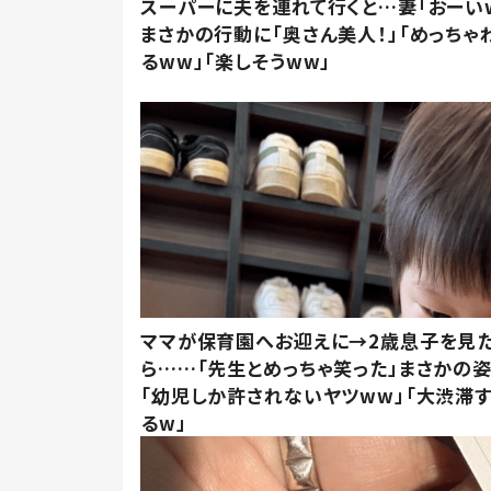
スーパーに夫を連れて行くと…妻「おーい
まさかの行動に「奥さん美人！」「めっちゃ
るww」「楽しそうww」
ママが保育園へお迎えに→2歳息子を見
ら……「先生とめっちゃ笑った」まさかの
「幼児しか許されないヤツww」「大渋滞
るw」