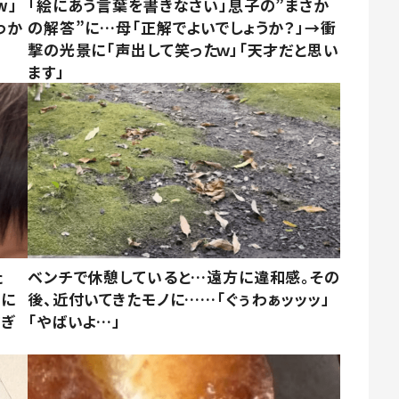
w」
「絵にあう言葉を書きなさい」息子の”まさか
わか
の解答”に…母「正解でよいでしょうか？」→衝
撃の光景に「声出して笑ったｗ」「天才だと思い
ます」
た
ベンチで休憩していると…遠方に違和感。その
姿に
後、近付いてきたモノに……「ぐぅわぁッッッ」
すぎ
「やばいよ…」