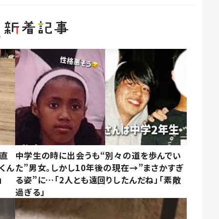
→直
中学生の時に出会うも“別々の道を歩んでい
くん
た”男女。しかし10年後の現在→”まさかすぎ
」
る姿”に…「2人とも遠回りしたんだね」「素敵
過ぎる」