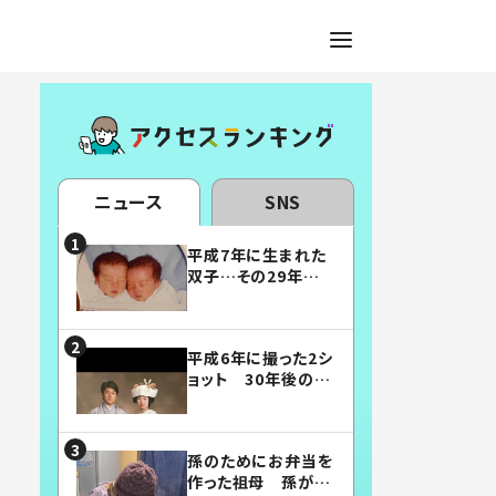
ニュース
SNS
平成7年に生まれた
双子…その29年後
の姿に「漫画みたい」
「素敵すぎる」
平成6年に撮った2シ
ョット 30年後の姿
に…「美男美女」「こ
んな夫婦になりた
い」
孫のためにお弁当を
作った祖母 孫が絶