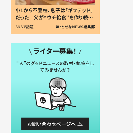
小1から不登校、息子は「ギフテッド」
だった 父が“ウチ給食”を作り続け
る理由とは #令和の親 #令和の子
SNSで話題
ほ・とせなNEWS編集部
ライター募集！
“人”のグッドニュースの取材・執筆をし
てみませんか？
お問い合わせページへ