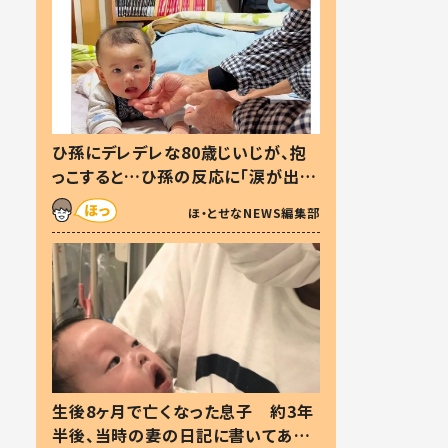
ひ孫にデレデレな80歳じいじが、抱
っこすると…ひ孫の反応に「涙が出ま
した」「可愛くて仕方ない」
ほ・とせなNEWS編集部
生後8ヶ月で亡くなった息子 約3年
半後、当時の妻の日記に書いてあっ