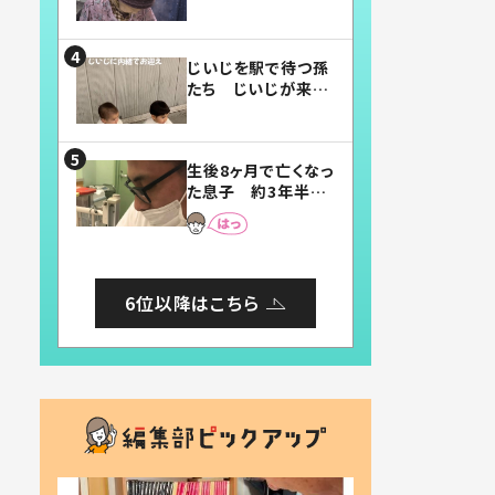
賛したお弁当に「美
味しそう」「お弁当す
ごい」
じいじを駅で待つ孫
たち じいじが来た
瞬間…！？「じいじイ
ケメン」「デレッデレ」
「嬉しくて可愛くてた
生後8ヶ月で亡くなっ
まらない」「幸せにな
た息子 約3年半
れる」
後、当時の妻の日記
に書いてあった本音
とは
6位以降はこちら