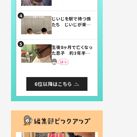
賛したお弁当に「美
味しそう」「お弁当す
ごい」
じいじを駅で待つ孫
たち じいじが来た
瞬間…！？「じいじイ
ケメン」「デレッデレ」
「嬉しくて可愛くてた
生後8ヶ月で亡くなっ
まらない」「幸せにな
た息子 約3年半
れる」
後、当時の妻の日記
に書いてあった本音
とは
6位以降はこちら