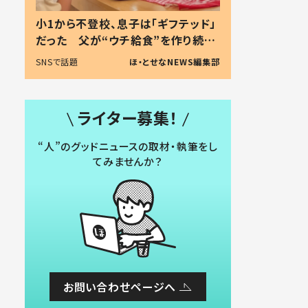
小1から不登校、息子は「ギフテッド」
だった 父が“ウチ給食”を作り続け
る理由とは #令和の親 #令和の子
SNSで話題
ほ・とせなNEWS編集部
ライター募集！
“人”のグッドニュースの取材・執筆をし
てみませんか？
お問い合わせページへ