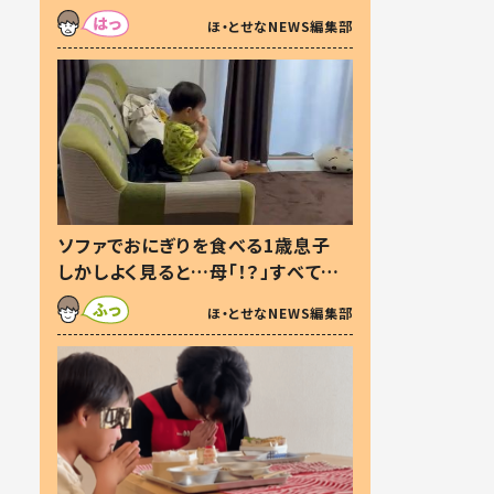
た本音とは
ほ・とせなNEWS編集部
ソファでおにぎりを食べる1歳息子
しかしよく見ると…母「！？」すべてを
察した母の投稿に「可愛いから許
ほ・とせなNEWS編集部
す！」「現行犯〜」