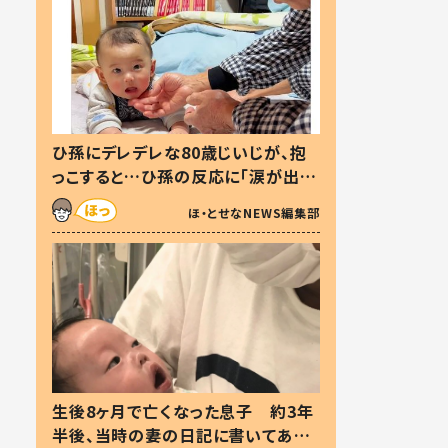
ひ孫にデレデレな80歳じいじが、抱
っこすると…ひ孫の反応に「涙が出ま
した」「可愛くて仕方ない」
ほ・とせなNEWS編集部
生後8ヶ月で亡くなった息子 約3年
半後、当時の妻の日記に書いてあっ