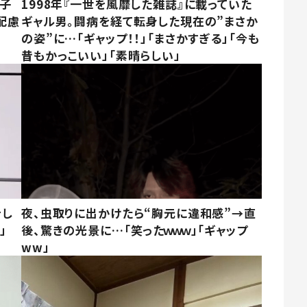
息子
1998年『一世を風靡した雑誌』に載っていた
配慮
ギャル男。闘病を経て転身した現在の”まさか
の姿”に…「ギャップ！！」「まさかすぎる」「今も
昔もかっこいい」「素晴らしい」
をし
夜、虫取りに出かけたら“胸元に違和感”→直
」
後、驚きの光景に…「笑ったｗｗｗ」「ギャップ
ww」