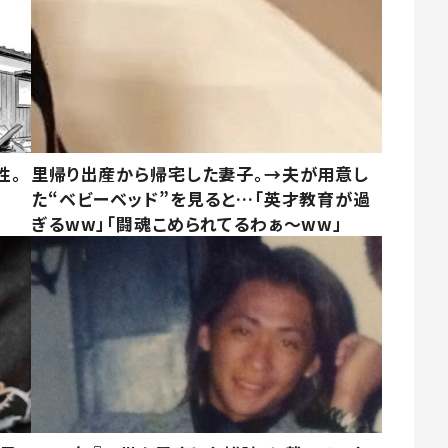
性。
里帰り出産から帰宅した妻子。→夫が用意し
た“ベビーベッド”を見ると…「英才教育が過
ぎるww」「闘魂こめられてるわぁ～ww」