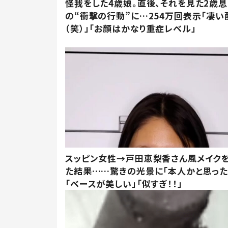
怪我をした4歳娘。直後、それを見た2歳
の“衝撃の行動”に…254万回表示「凄い
（笑）」「お顔はかなり重症レベル」
スッピン女性→戸田恵梨香さん風メイク
た結果……驚きの光景に「本人かと思った
「ベースが美しい」「似すぎ！！」