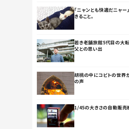
「ニャンとも快適だニャー
きること。
若き老舗旅館5代目の大転
父との思い出
胡桃の中にコビトの世界が
の声
1/45の大きさの自動販