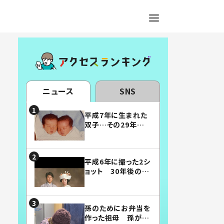
ニュース
SNS
平成7年に生まれた
双子…その29年後
の姿に「漫画みたい」
「素敵すぎる」
平成6年に撮った2シ
ョット 30年後の姿
に…「美男美女」「こ
んな夫婦になりた
い」
孫のためにお弁当を
作った祖母 孫が絶