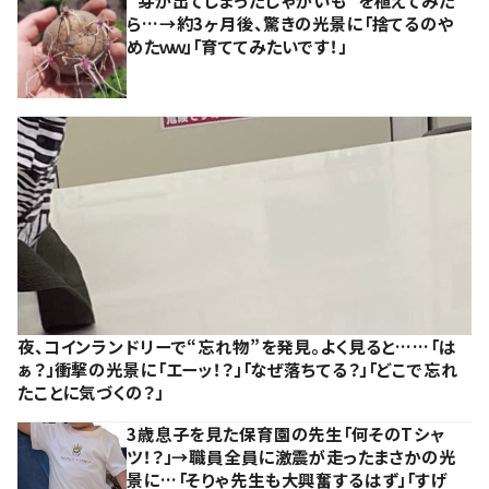
ら…→約3ヶ月後、驚きの光景に「捨てるのや
めたｗｗ」「育ててみたいです！」
夜、コインランドリーで“忘れ物”を発見。よく見ると……「は
ぁ？」衝撃の光景に「エーッ！？」「なぜ落ちてる？」「どこで忘れ
たことに気づくの？」
3歳息子を見た保育園の先生「何そのTシャ
ツ！？」→職員全員に激震が走ったまさかの光
景に…「そりゃ先生も大興奮するはず」「すげ