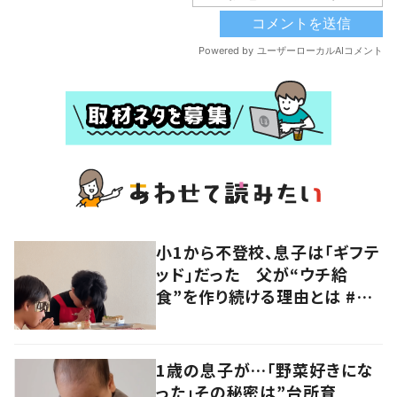
小1から不登校、息子は「ギフテ
ッド」だった 父が“ウチ給
食”を作り続ける理由とは #令
和の親 #令和の子
1歳の息子が…「野菜好きにな
った」その秘密は”台所育