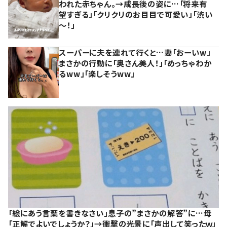
われた赤ちゃん。→成長後の姿に…「将来有
望すぎる」「クリクリのお目目で可愛い」「渋い
～！」
スーパーに夫を連れて行くと…妻「おーいw」
まさかの行動に「奥さん美人！」「めっちゃわか
るww」「楽しそうww」
「絵にあう言葉を書きなさい」息子の”まさかの解答”に…母
「正解でよいでしょうか？」→衝撃の光景に「声出して笑ったｗ」