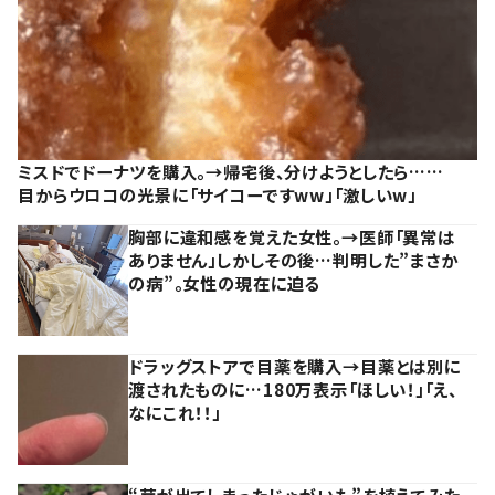
ミスドでドーナツを購入。→帰宅後、分けようとしたら……
目からウロコの光景に「サイコーですww」「激しいw」
胸部に違和感を覚えた女性。→医師「異常は
ありません」しかしその後…判明した”まさか
の病”。女性の現在に迫る
ドラッグストアで目薬を購入→目薬とは別に
渡されたものに…180万表示「ほしい！」「え、
なにこれ！！」
“芽が出てしまったじゃがいも”を植えてみた