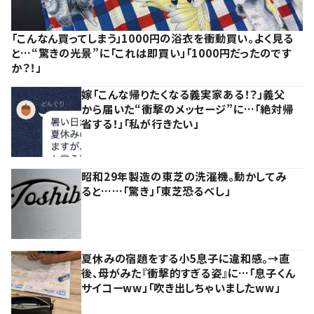
「こんなん買ってしまう」1000円の浴衣を衝動買い。よく見る
と…“驚きの光景”に「これは即買い」「1000円だったのです
か？！」
嫁「こんな帰りたくなる義実家ある！？」義父
から届いた“衝撃のメッセージ”に…「絶対帰
省する！」「私が行きたい」
昭和29年製造の東芝の洗濯機。動かしてみ
ると……「驚き」「東芝恐るべし」
夏休みの宿題をする小5息子に違和感。→直
後、母がみた『衝撃的すぎる姿』に…「息子くん
サイコーww」「吹き出しちゃいましたww」