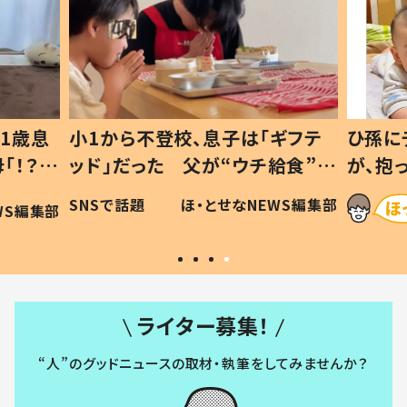
1歳息
小1から不登校、息子は「ギフテ
ひ孫に
「！？」
ッド」だった 父が“ウチ給食”を
が、抱
に「可愛
作り続ける理由とは #令和の親
「涙が
SNSで話題
ほ・とせなNEWS編集部
WS編集部
#令和の子
い」
ライター募集！
“人”のグッドニュースの取材・執筆をしてみませんか？