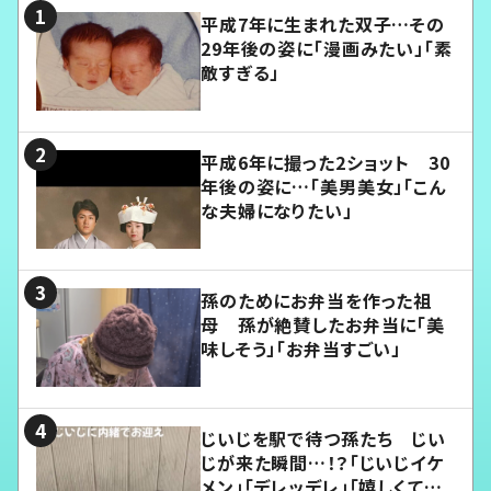
平成7年に生まれた双子…その
29年後の姿に「漫画みたい」「素
敵すぎる」
平成6年に撮った2ショット 30
年後の姿に…「美男美女」「こん
な夫婦になりたい」
孫のためにお弁当を作った祖
母 孫が絶賛したお弁当に「美
味しそう」「お弁当すごい」
じいじを駅で待つ孫たち じい
じが来た瞬間…！？「じいじイケ
メン」「デレッデレ」「嬉しくて可