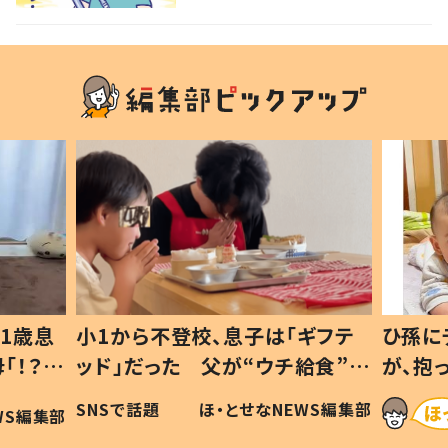
1歳息
小1から不登校、息子は「ギフテ
ひ孫に
「！？」
ッド」だった 父が“ウチ給食”を
が、抱
に「可愛
作り続ける理由とは #令和の親
「涙が
SNSで話題
ほ・とせなNEWS編集部
WS編集部
#令和の子
い」