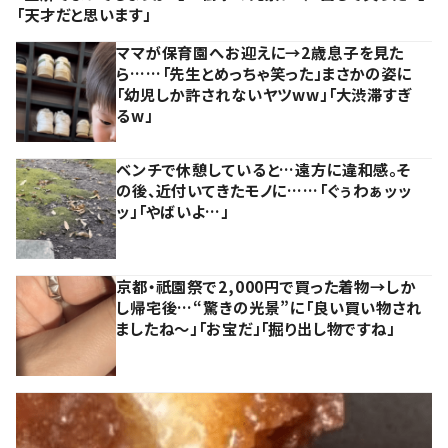
「天才だと思います」
ママが保育園へお迎えに→2歳息子を見た
ら……「先生とめっちゃ笑った」まさかの姿に
「幼児しか許されないヤツww」「大渋滞すぎ
るw」
ベンチで休憩していると…遠方に違和感。そ
の後、近付いてきたモノに……「ぐぅわぁッッ
ッ」「やばいよ…」
京都・祇園祭で2,000円で買った着物→しか
し帰宅後…“驚きの光景”に「良い買い物され
ましたね～」「お宝だ」「掘り出し物ですね」