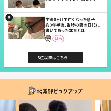
愛くてたまらない」「幸せになれ
る」
生後8ヶ月で亡くなった息子
約3年半後、当時の妻の日記に
書いてあった本音とは
6位以降はこちら