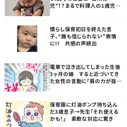
児”！？まるで料理人の1歳児に
「尊敬します」「目指したい」
慣らし保育初日を終えた息
子、“誰も信じられない”表情
に!! 共感の声続出
電車で泣き出してしまった生後
3ヶ月の娘 すると近づいてき
た女性の言動に「肩の力が抜け
た気がしました」
保育園に灯油ポンプ持ち込ん
だ3歳息子→先生「それ使える
かも！」 柔軟な対応に驚き