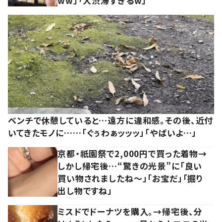
ww」「大渋滞すぎるw」
ベンチで休憩していると…遠方に違和感。その後、近付
いてきたモノに……「ぐぅわぁッッッ」「やばいよ…」
京都・祇園祭で2,000円で買った着物→
しかし帰宅後…“驚きの光景”に「良い
買い物されましたね～」「お宝だ」「掘り
出し物ですね」
ミスドでドーナツを購入。→帰宅後、分