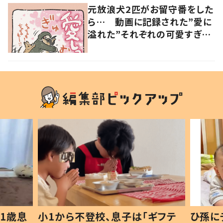
元放浪犬2匹がお留守番をした
ら… 動画に記録された”愛に
溢れた”それぞれの可愛すぎる
姿に「愛しっ…！」
1歳息
小1から不登校、息子は「ギフテ
ひ孫に