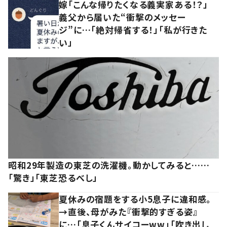
嫁「こんな帰りたくなる義実家ある！？」
義父から届いた“衝撃のメッセー
ジ”に…「絶対帰省する！」「私が行きた
い」
昭和29年製造の東芝の洗濯機。動かしてみると……
「驚き」「東芝恐るべし」
夏休みの宿題をする小5息子に違和感。
→直後、母がみた『衝撃的すぎる姿』
に…「息子くんサイコーww」「吹き出し