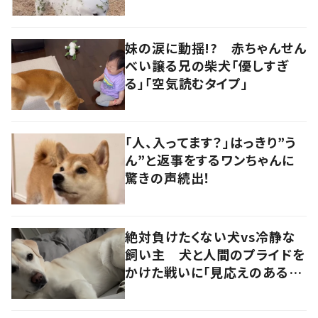
秋を見つけた犬”が可愛い…！
妹の涙に動揺!? 赤ちゃんせん
べい譲る兄の柴犬「優しすぎ
る」「空気読むタイプ」
「人、入ってます？」はっきり”う
ん”と返事をするワンちゃんに
驚きの声続出！
絶対負けたくない犬vs冷静な
飼い主 犬と人間のプライドを
かけた戦いに「見応えのある戦
い」「ずっと見てられる」の声