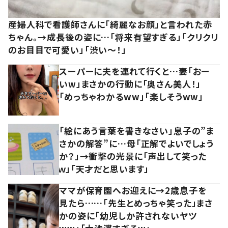
産婦人科で看護師さんに「綺麗なお顔」と言われた赤
ちゃん。→成長後の姿に…「将来有望すぎる」「クリクリ
のお目目で可愛い」「渋い～！」
スーパーに夫を連れて行くと…妻「おー
いw」まさかの行動に「奥さん美人！」
「めっちゃわかるww」「楽しそうww」
「絵にあう言葉を書きなさい」息子の”ま
さかの解答”に…母「正解でよいでしょう
か？」→衝撃の光景に「声出して笑った
ｗ」「天才だと思います」
ママが保育園へお迎えに→2歳息子を
見たら……「先生とめっちゃ笑った」まさ
かの姿に「幼児しか許されないヤツ