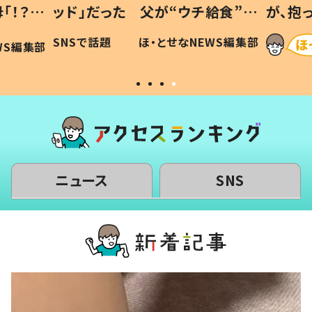
「！？」
ッド」だった 父が“ウチ給食”を
が、抱
に「可愛
作り続ける理由とは #令和の親
「涙が
SNSで話題
ほ・とせなNEWS編集部
WS編集部
#令和の子
い」
ニュース
SNS