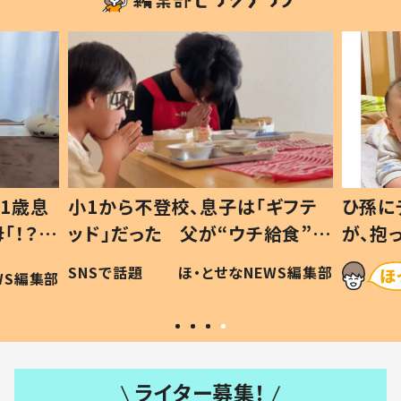
1歳息
小1から不登校、息子は「ギフテ
ひ孫に
「！？」
ッド」だった 父が“ウチ給食”を
が、抱
に「可愛
作り続ける理由とは #令和の親
「涙が
SNSで話題
ほ・とせなNEWS編集部
WS編集部
#令和の子
い」
ライター募集！