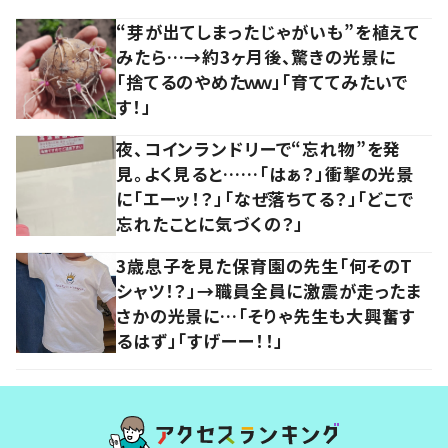
“芽が出てしまったじゃがいも”を植えて
みたら…→約3ヶ月後、驚きの光景に
「捨てるのやめたｗｗ」「育ててみたいで
す！」
夜、コインランドリーで“忘れ物”を発
見。よく見ると……「はぁ？」衝撃の光景
に「エーッ！？」「なぜ落ちてる？」「どこで
忘れたことに気づくの？」
3歳息子を見た保育園の先生「何そのT
シャツ！？」→職員全員に激震が走ったま
さかの光景に…「そりゃ先生も大興奮す
るはず」「すげーー！！」