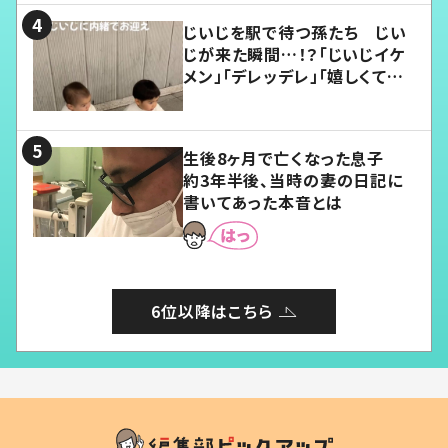
じいじを駅で待つ孫たち じい
じが来た瞬間…！？「じいじイケ
メン」「デレッデレ」「嬉しくて可
愛くてたまらない」「幸せになれ
る」
生後8ヶ月で亡くなった息子
約3年半後、当時の妻の日記に
書いてあった本音とは
6位以降はこちら