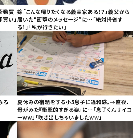
衝動買
嫁「こんな帰りたくなる義実家ある！？」義父から
即買い」
届いた“衝撃のメッセージ”に…「絶対帰省す
る！」「私が行きたい」
みる
夏休みの宿題をする小5息子に違和感。→直後、
母がみた『衝撃的すぎる姿』に…「息子くんサイコ
ーww」「吹き出しちゃいましたww」