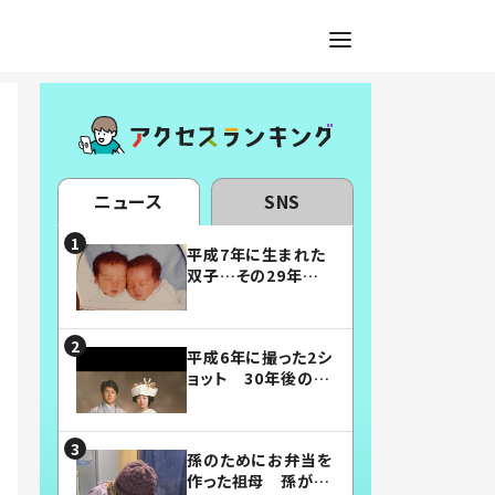
ニュース
SNS
平成7年に生まれた
双子…その29年後
の姿に「漫画みたい」
「素敵すぎる」
平成6年に撮った2シ
ョット 30年後の姿
に…「美男美女」「こ
んな夫婦になりた
い」
孫のためにお弁当を
作った祖母 孫が絶