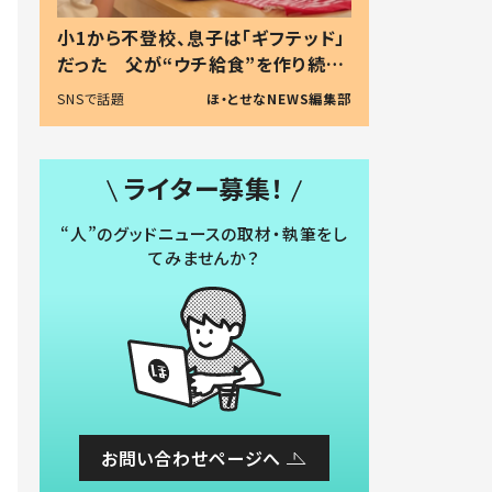
小1から不登校、息子は「ギフテッド」
だった 父が“ウチ給食”を作り続け
る理由とは #令和の親 #令和の子
SNSで話題
ほ・とせなNEWS編集部
ライター募集！
“人”のグッドニュースの取材・執筆をし
てみませんか？
お問い合わせページへ