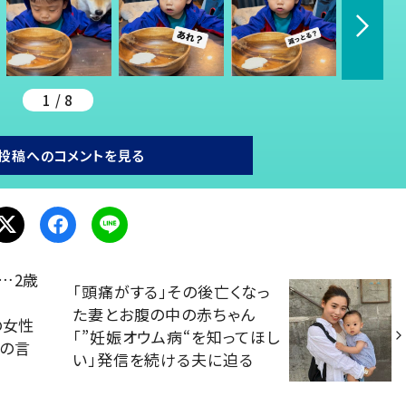
1 / 8
投稿へのコメントを見る
…2歳
「頭痛がする」その後亡くなっ
た妻とお腹の中の赤ちゃん
の女性
「”妊娠オウム病“を知ってほし
礼の言
い」発信を続ける夫に迫る