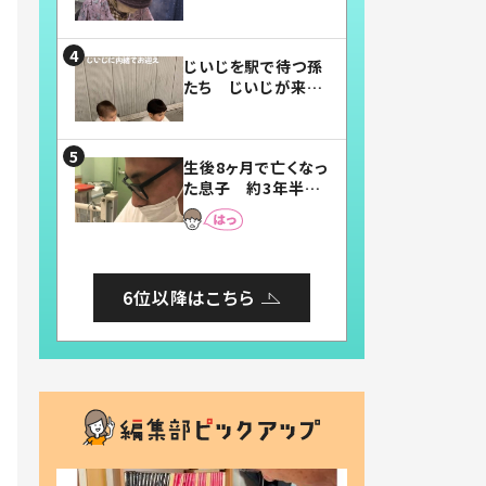
賛したお弁当に「美
味しそう」「お弁当す
ごい」
じいじを駅で待つ孫
たち じいじが来た
瞬間…！？「じいじイ
ケメン」「デレッデレ」
「嬉しくて可愛くてた
生後8ヶ月で亡くなっ
まらない」「幸せにな
た息子 約3年半
れる」
後、当時の妻の日記
に書いてあった本音
とは
6位以降はこちら