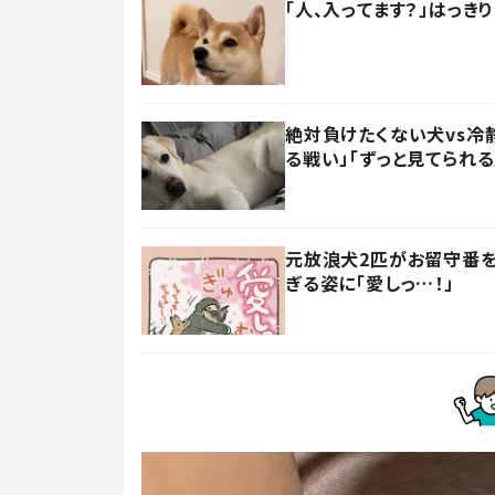
「人、入ってます？」はっき
絶対負けたくない犬vs冷
る戦い」「ずっと見てられる
元放浪犬2匹がお留守番を
ぎる姿に「愛しっ…！」