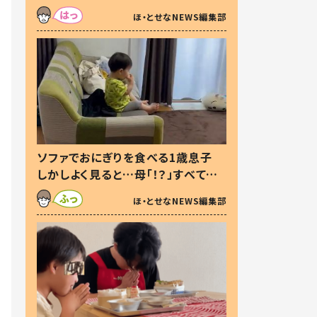
た本音とは
ほ・とせなNEWS編集部
ソファでおにぎりを食べる1歳息子
しかしよく見ると…母「！？」すべてを
察した母の投稿に「可愛いから許
ほ・とせなNEWS編集部
す！」「現行犯〜」