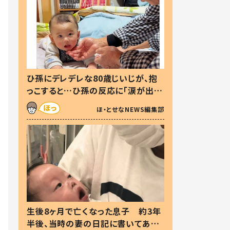
ひ孫にデレデレな80歳じいじが、抱
っこすると…ひ孫の反応に「涙が出ま
した」「可愛くて仕方ない」
ほ・とせなNEWS編集部
生後8ヶ月で亡くなった息子 約3年
半後、当時の妻の日記に書いてあっ