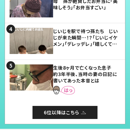
母 孫が絶賛したお弁当に「美
味しそう」「お弁当すごい」
じいじを駅で待つ孫たち じい
じが来た瞬間…！？「じいじイケ
メン」「デレッデレ」「嬉しくて可
愛くてたまらない」「幸せになれ
る」
生後8ヶ月で亡くなった息子
約3年半後、当時の妻の日記に
書いてあった本音とは
6位以降はこちら