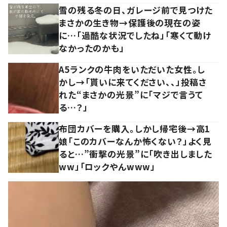
雪の残る冬の日、ガレージ前で見つけた
まさかの生き物→保護後の現在の姿
に…「過酷な状況でしたね」「寒くて動け
なかったのかも」
A5ランクの牛肉をいただいた女性。し
かし→「貰いに来てください、、」投稿さ
れた“まさかの光景”に「マジで言うて
る…？」
布団カバーを購入。しかし帰宅後→高1
娘「このカバーなんか怖くない？」よく見
ると…”衝撃の光景”に「吹き出しました
ww」「ロックやんwww」