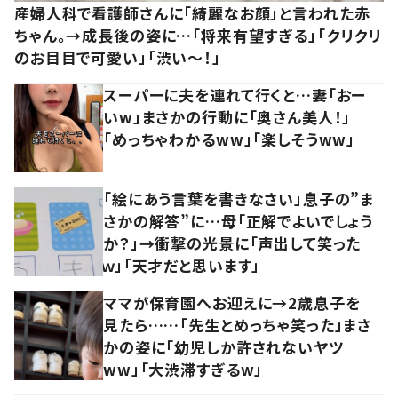
産婦人科で看護師さんに「綺麗なお顔」と言われた赤
ちゃん。→成長後の姿に…「将来有望すぎる」「クリクリ
のお目目で可愛い」「渋い～！」
スーパーに夫を連れて行くと…妻「おー
いw」まさかの行動に「奥さん美人！」
「めっちゃわかるww」「楽しそうww」
「絵にあう言葉を書きなさい」息子の”ま
さかの解答”に…母「正解でよいでしょう
か？」→衝撃の光景に「声出して笑った
ｗ」「天才だと思います」
ママが保育園へお迎えに→2歳息子を
見たら……「先生とめっちゃ笑った」まさ
かの姿に「幼児しか許されないヤツ
ww」「大渋滞すぎるw」