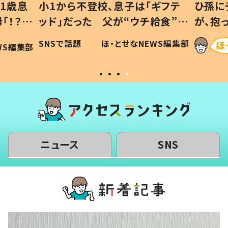
1歳息
小1から不登校、息子は「ギフテ
ひ孫に
「！？」
ッド」だった 父が“ウチ給食”を
が、抱
に「可愛
作り続ける理由とは #令和の親
「涙が
SNSで話題
ほ・とせなNEWS編集部
WS編集部
#令和の子
い」
ニュース
SNS