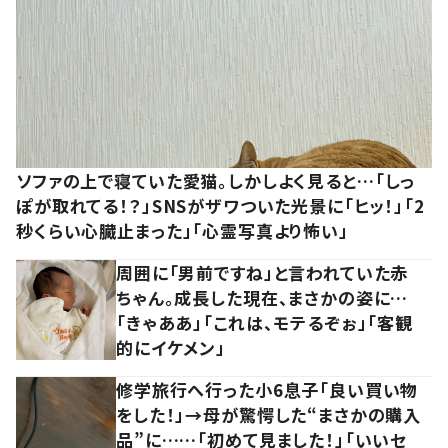
ソファの上で寝ていた愛猫。しかしよく見ると…「しっ
ぽが取れてる！？」SNSがザワついた光景に「ヒッ！」「2
秒くらい心臓止まった」「心霊写真より怖い」
周囲に「男前ですね」と言われていた赤
ちゃん。成長した現在、まさかの姿に…
「きゃああ」「これは、モテるぞぉ」「客観
的にイケメン」
修学旅行へ行った小6息子「良い買い物
をした！」→母が驚愕した“まさかの購入
品”に……「初めて見ました！」「いいセ