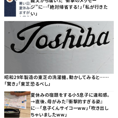
義父から届いた“衝撃のメッセー
ジ”に…「絶対帰省する！」「私が行きた
い」
昭和29年製造の東芝の洗濯機。動かしてみると……
「驚き」「東芝恐るべし」
夏休みの宿題をする小5息子に違和感。
→直後、母がみた『衝撃的すぎる姿』
に…「息子くんサイコーww」「吹き出し
ちゃいましたww」