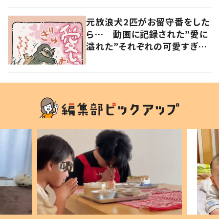
元放浪犬2匹がお留守番をした
ら… 動画に記録された”愛に
溢れた”それぞれの可愛すぎる
姿に「愛しっ…！」