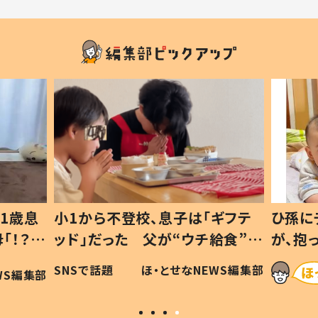
1歳息
小1から不登校、息子は「ギフテ
ひ孫に
「！？」
ッド」だった 父が“ウチ給食”を
が、抱
に「可愛
作り続ける理由とは #令和の親
「涙が
SNSで話題
ほ・とせなNEWS編集部
WS編集部
#令和の子
い」