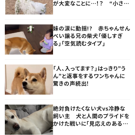
が大変なことに…！？ “小さい
秋を見つけた犬”が可愛い…！
妹の涙に動揺!? 赤ちゃんせん
べい譲る兄の柴犬「優しすぎ
る」「空気読むタイプ」
「人、入ってます？」はっきり”う
ん”と返事をするワンちゃんに
驚きの声続出！
絶対負けたくない犬vs冷静な
飼い主 犬と人間のプライドを
かけた戦いに「見応えのある戦
い」「ずっと見てられる」の声