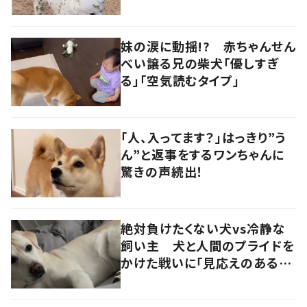
秋を見つけた犬”が可愛い…！
妹の涙に動揺!? 赤ちゃんせん
べい譲る兄の柴犬「優しすぎ
る」「空気読むタイプ」
「人、入ってます？」はっきり”う
ん”と返事をするワンちゃんに
驚きの声続出！
絶対負けたくない犬vs冷静な
飼い主 犬と人間のプライドを
かけた戦いに「見応えのある戦
い」「ずっと見てられる」の声