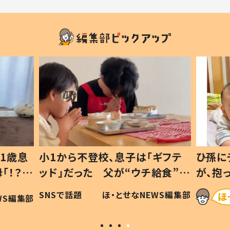
1歳息
小1から不登校、息子は「ギフテ
ひ孫に
「！？」
ッド」だった 父が“ウチ給食”を
が、抱
に「可愛
作り続ける理由とは #令和の親
「涙が
SNSで話題
ほ・とせなNEWS編集部
WS編集部
#令和の子
い」