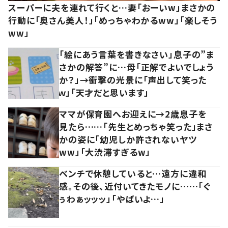
スーパーに夫を連れて行くと…妻「おーいw」まさかの
行動に「奥さん美人！」「めっちゃわかるww」「楽しそう
ww」
「絵にあう言葉を書きなさい」息子の”ま
さかの解答”に…母「正解でよいでしょう
か？」→衝撃の光景に「声出して笑った
ｗ」「天才だと思います」
ママが保育園へお迎えに→2歳息子を
見たら……「先生とめっちゃ笑った」まさ
かの姿に「幼児しか許されないヤツ
ww」「大渋滞すぎるw」
ベンチで休憩していると…遠方に違和
感。その後、近付いてきたモノに……「ぐ
ぅわぁッッッ」「やばいよ…」