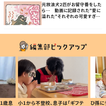
元放浪犬2匹がお留守番をした
ら… 動画に記録された”愛に
溢れた”それぞれの可愛すぎる
姿に「愛しっ…！」
1歳息
小1から不登校、息子は「ギフテ
ひ孫に