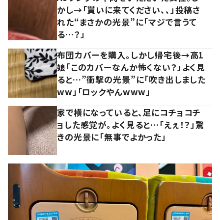
かし→「貰いに来てください、、」投稿さ
れた“まさかの光景”に「マジで言うて
る…？」
布団カバーを購入。しかし帰宅後→高1
娘「このカバーなんか怖くない？」よく見
ると…”衝撃の光景”に「吹き出しました
ww」「ロックやんwww」
家で横になっていると、足にコチョコチ
ョした感覚が。よく見ると…「えぇ！？」驚
きの光景に「無事でよかった」