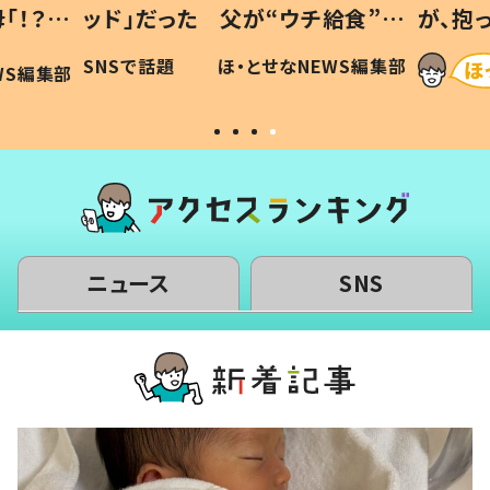
「！？」
ッド」だった 父が“ウチ給食”を
が、抱
に「可愛
作り続ける理由とは #令和の親
「涙が
SNSで話題
ほ・とせなNEWS編集部
WS編集部
#令和の子
い」
ニュース
SNS