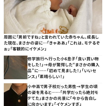
周囲に「男前ですね」と言われていた赤ちゃん。成長し
た現在、まさかの姿に…「きゃああ」「これは、モテるぞ
ぉ」「客観的にイケメン」
修学旅行へ行った小6息子「良い買い物
をした！」→母が驚愕した“まさかの購入
品”に……「初めて見ました！」「いいセ
ンス」「素晴らしい！」
小中高で男子校だった男性→学生の頃
の姿を見ると……「共学だったら絶対モ
テてた」まさかの光景に「今から告白し
に向かいます」「イケメンすぎ」