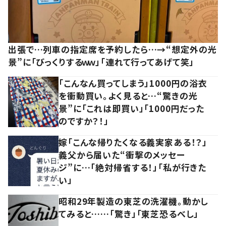
出張で…列車の指定席を予約したら…→“想定外の光
景”に「びっくりするｗｗ」「連れて行ってあげて笑」
「こんなん買ってしまう」1000円の浴衣
を衝動買い。よく見ると…“驚きの光
景”に「これは即買い」「1000円だった
のですか？！」
嫁「こんな帰りたくなる義実家ある！？」
義父から届いた“衝撃のメッセー
ジ”に…「絶対帰省する！」「私が行きた
い」
昭和29年製造の東芝の洗濯機。動かし
てみると……「驚き」「東芝恐るべし」