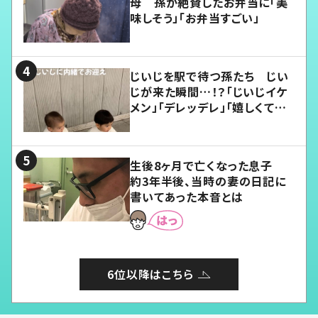
母 孫が絶賛したお弁当に「美
味しそう」「お弁当すごい」
じいじを駅で待つ孫たち じい
じが来た瞬間…！？「じいじイケ
メン」「デレッデレ」「嬉しくて可
愛くてたまらない」「幸せになれ
る」
生後8ヶ月で亡くなった息子
約3年半後、当時の妻の日記に
書いてあった本音とは
6位以降はこちら