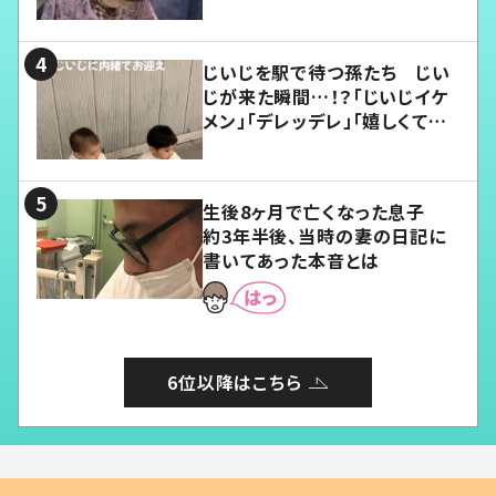
じいじを駅で待つ孫たち じい
じが来た瞬間…！？「じいじイケ
メン」「デレッデレ」「嬉しくて可
愛くてたまらない」「幸せになれ
る」
生後8ヶ月で亡くなった息子
約3年半後、当時の妻の日記に
書いてあった本音とは
6位以降はこちら