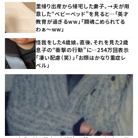
里帰り出産から帰宅した妻子。→夫が用
意した“ベビーベッド”を見ると…「英才
教育が過ぎるww」「闘魂こめられてる
わぁ～ww」
怪我をした4歳娘。直後、それを見た2歳
息子の“衝撃の行動”に…254万回表示
「凄い配慮（笑）」「お顔はかなり重症レ
ベル」