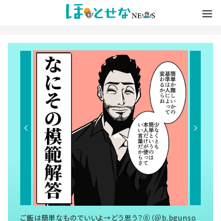
ご飯は簡単なものでいいよ→どう思う？⑧（＠b.bgunso