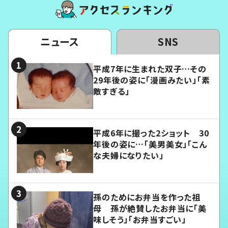
ニュース
SNS
平成7年に生まれた双子…その
29年後の姿に「漫画みたい」「素
敵すぎる」
平成6年に撮った2ショット 30
年後の姿に…「美男美女」「こん
な夫婦になりたい」
孫のためにお弁当を作った祖
母 孫が絶賛したお弁当に「美
味しそう」「お弁当すごい」