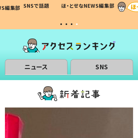
に「可愛
作り続ける理由とは #令和の親
「涙が
SNSで話題
ほ・とせなNEWS編集部
WS編集部
#令和の子
い」
ニュース
SNS