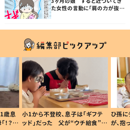
3ヶ月の娘 すると近づいてき
た女性の言動に「肩の力が抜け
た気がしました」
1歳息
小1から不登校、息子は「ギフテ
ひ孫に
「！？」
ッド」だった 父が“ウチ給食”を
が、抱