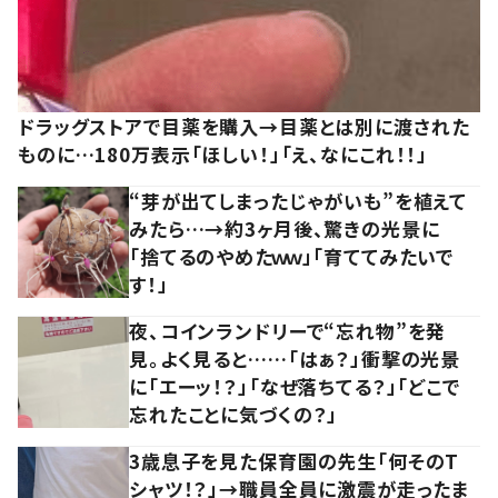
ドラッグストアで目薬を購入→目薬とは別に渡された
ものに…180万表示「ほしい！」「え、なにこれ！！」
“芽が出てしまったじゃがいも”を植えて
みたら…→約3ヶ月後、驚きの光景に
「捨てるのやめたｗｗ」「育ててみたいで
す！」
夜、コインランドリーで“忘れ物”を発
見。よく見ると……「はぁ？」衝撃の光景
に「エーッ！？」「なぜ落ちてる？」「どこで
忘れたことに気づくの？」
3歳息子を見た保育園の先生「何そのT
シャツ！？」→職員全員に激震が走ったま