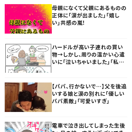
母親になくて父親にあるものの
正体に「涙が出ました」「嬉し
い」共感の嵐！
ハードルが高い子連れの買い
物→しかし、周りの温かい心遣
いに「泣いちゃいました」「私も
やってみたい」の声
【パパ、行かないで…】父を後追
いする娘と涙の別れに「優しい
パパ素敵」「可愛いすぎ」
電車で泣き出してしまった生後