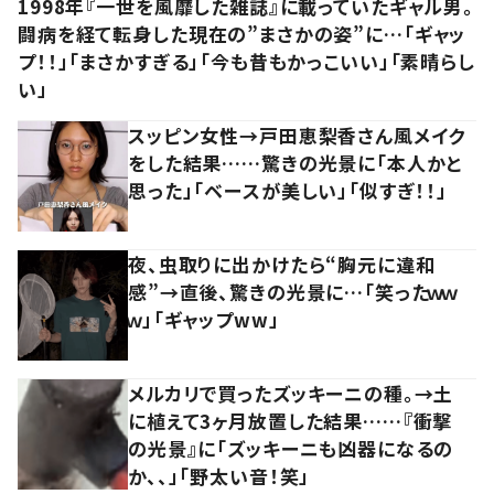
1998年『一世を風靡した雑誌』に載っていたギャル男。
闘病を経て転身した現在の”まさかの姿”に…「ギャッ
プ！！」「まさかすぎる」「今も昔もかっこいい」「素晴らし
い」
スッピン女性→戸田恵梨香さん風メイク
をした結果……驚きの光景に「本人かと
思った」「ベースが美しい」「似すぎ！！」
夜、虫取りに出かけたら“胸元に違和
感”→直後、驚きの光景に…「笑ったｗｗ
ｗ」「ギャップww」
メルカリで買ったズッキーニの種。→土
に植えて3ヶ月放置した結果……『衝撃
の光景』に「ズッキーニも凶器になるの
か、、」「野太い音！笑」