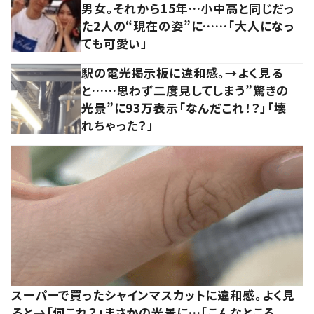
男女。それから15年…小中高と同じだっ
た2人の“現在の姿”に……「大人になっ
ても可愛い」
駅の電光掲示板に違和感。→よく見る
と……思わず二度見してしまう”驚きの
光景”に93万表示「なんだこれ！？」「壊
れちゃった？」
スーパーで買ったシャインマスカットに違和感。よく見
ると→「何これ？」まさかの光景に…「こんなところ