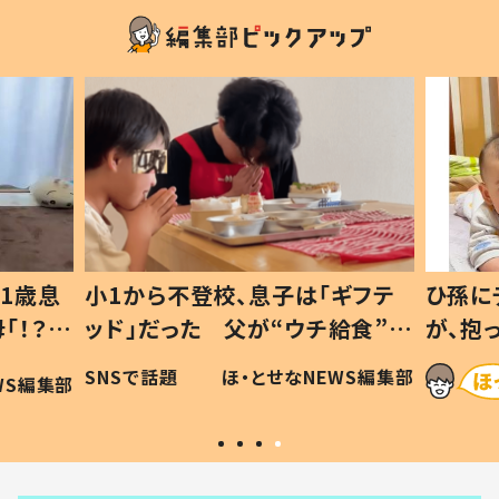
1歳息
小1から不登校、息子は「ギフテ
ひ孫に
「！？」
ッド」だった 父が“ウチ給食”を
が、抱
に「可愛
作り続ける理由とは #令和の親
「涙が
SNSで話題
ほ・とせなNEWS編集部
WS編集部
#令和の子
い」