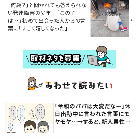
「何歳？」と聞かれても答えられな
い発達障害の少年 「この子
は…」初めて出会った人からの言
葉に「すごく嬉しくなった」
「令和のパパは大変だなー」休
日出勤中に言われた言葉にモ
ヤモヤ…→すると、新人男性社
員の言葉に「素敵」「みんながハ
ッピー」