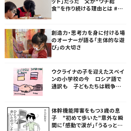
ッド」だった 父が“ウチ給
食”を作り続ける理由とは #令
和の親 #令和の子
創造力・思考力を身に付ける場
のオーナーが語る「主体的な遊
び」の大切さ
ウクライナの子を迎えたスペイ
ンの小学校の今 ロシア語で
通訳も 子どもたちは戦争をど
うみるか
体幹機能障害をもつ3歳の息
子 ”初めて歩いた”意外な瞬
間に「感動で涙が」「うるっとく