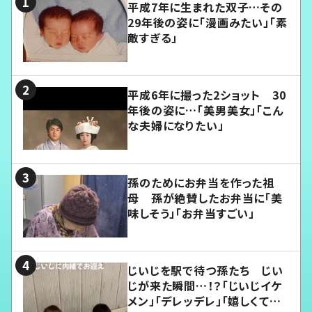
平成7年に生まれた双子…その
29年後の姿に「漫画みたい」「素
敵すぎる」
平成6年に撮った2ショット 30
年後の姿に…「美男美女」「こん
な夫婦になりたい」
孫のためにお弁当を作った祖
母 孫が絶賛したお弁当に「美
味しそう」「お弁当すごい」
じいじを駅で待つ孫たち じい
じが来た瞬間…！？「じいじイケ
メン」「デレッデレ」「嬉しくて可