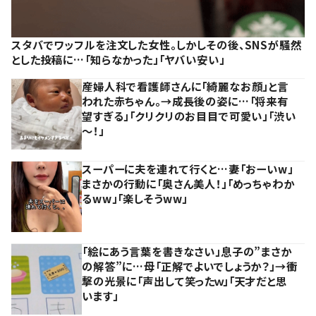
スタバでワッフルを注文した女性。しかしその後、SNSが騒然
とした投稿に…「知らなかった」「ヤバい安い」
産婦人科で看護師さんに「綺麗なお顔」と言
われた赤ちゃん。→成長後の姿に…「将来有
望すぎる」「クリクリのお目目で可愛い」「渋い
～！」
スーパーに夫を連れて行くと…妻「おーいw」
まさかの行動に「奥さん美人！」「めっちゃわか
るww」「楽しそうww」
「絵にあう言葉を書きなさい」息子の”まさか
の解答”に…母「正解でよいでしょうか？」→衝
撃の光景に「声出して笑ったｗ」「天才だと思
います」