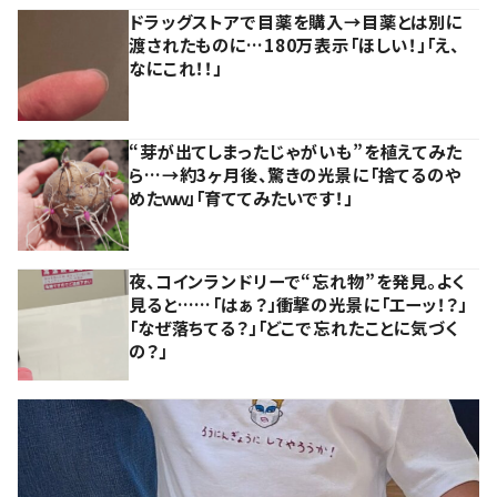
ドラッグストアで目薬を購入→目薬とは別に
渡されたものに…180万表示「ほしい！」「え、
なにこれ！！」
“芽が出てしまったじゃがいも”を植えてみた
ら…→約3ヶ月後、驚きの光景に「捨てるのや
めたｗｗ」「育ててみたいです！」
夜、コインランドリーで“忘れ物”を発見。よく
見ると……「はぁ？」衝撃の光景に「エーッ！？」
「なぜ落ちてる？」「どこで忘れたことに気づく
の？」