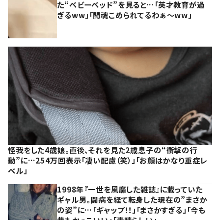
た“ベビーベッド”を見ると…「英才教育が過
ぎるww」「闘魂こめられてるわぁ～ww」
怪我をした4歳娘。直後、それを見た2歳息子の“衝撃の行
動”に…254万回表示「凄い配慮（笑）」「お顔はかなり重症レ
ベル」
1998年『一世を風靡した雑誌』に載っていた
ギャル男。闘病を経て転身した現在の”まさか
の姿”に…「ギャップ！！」「まさかすぎる」「今も