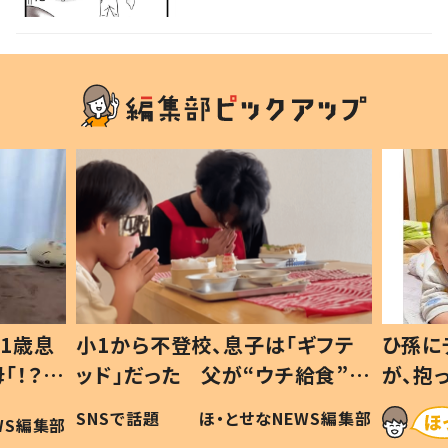
る」の声
1歳息
小1から不登校、息子は「ギフテ
ひ孫に
「！？」
ッド」だった 父が“ウチ給食”を
が、抱
に「可愛
作り続ける理由とは #令和の親
「涙が
SNSで話題
ほ・とせなNEWS編集部
WS編集部
#令和の子
い」