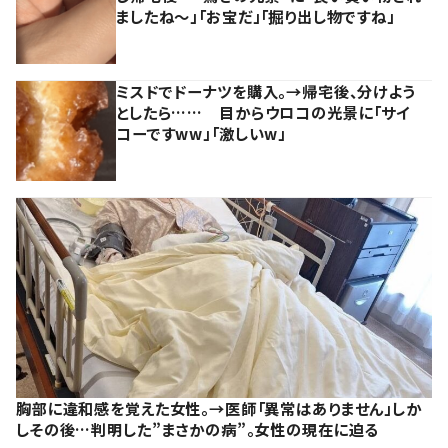
ましたね～」「お宝だ」「掘り出し物ですね」
ミスドでドーナツを購入。→帰宅後、分けよう
としたら…… 目からウロコの光景に「サイ
コーですww」「激しいw」
胸部に違和感を覚えた女性。→医師「異常はありません」しか
しその後…判明した”まさかの病”。女性の現在に迫る