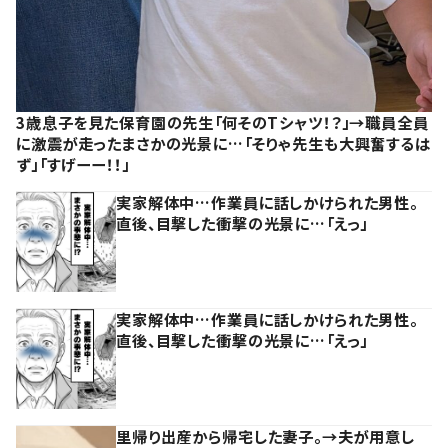
3歳息子を見た保育園の先生「何そのTシャツ！？」→職員全員
に激震が走ったまさかの光景に…「そりゃ先生も大興奮するは
ず」「すげーー！！」
実家解体中…作業員に話しかけられた男性。
直後、目撃した衝撃の光景に…「えっ」
実家解体中…作業員に話しかけられた男性。
直後、目撃した衝撃の光景に…「えっ」
里帰り出産から帰宅した妻子。→夫が用意し