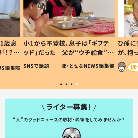
1から不登校、息子は「ギフテ
ひ孫にデレデレな8
ド」だった 父が“ウチ給食”を
が、抱っこすると
り続ける理由とは #令和の親
「涙が出ました」「
Sで話題
ほ・とせなNEWS編集部
ほ・と
令和の子
い」
ライター募集！
“人”のグッドニュースの取材・執筆をしてみませんか？