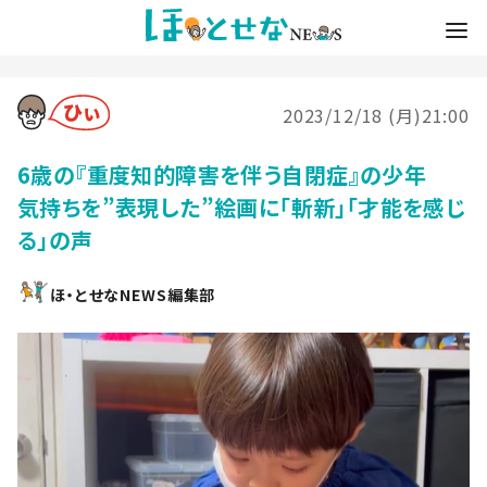
2023/12/18 (月)21:00
6歳の『重度知的障害を伴う自閉症』の少年
気持ちを”表現した”絵画に「斬新」「才能を感じ
る」の声
ほ・とせなNEWS編集部