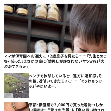
ママが保育園へお迎えに→2歳息子を見たら……「先生とめっ
ちゃ笑った」まさかの姿に「幼児しか許されないヤツww」「大
渋滞すぎるw」
ベンチで休憩していると…遠方に違和感。そ
の後、近付いてきたモノに……「ぐぅわぁッッ
ッ」「やばいよ…」
京都・祇園祭で2,000円で買った着物→しか
し帰宅後…“驚きの光景”に「良い買い物され