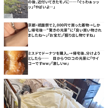
の後、近付いてきたモノに……「ぐぅわぁッッ
ッ」「やばいよ…」
京都・祇園祭で2,000円で買った着物→しか
し帰宅後…“驚きの光景”に「良い買い物され
ましたね～」「お宝だ」「掘り出し物ですね」
ミスドでドーナツを購入。→帰宅後、分けよう
としたら…… 目からウロコの光景に「サイ
コーですww」「激しいw」