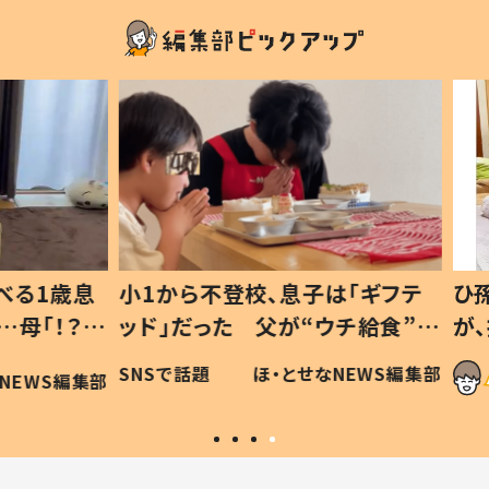
1歳息
小1から不登校、息子は「ギフテ
ひ孫に
「！？」
ッド」だった 父が“ウチ給食”を
が、抱
に「可愛
作り続ける理由とは #令和の親
「涙が
SNSで話題
ほ・とせなNEWS編集部
WS編集部
#令和の子
い」