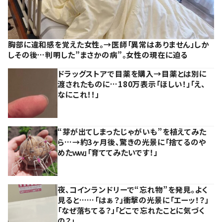
胸部に違和感を覚えた女性。→医師「異常はありません」しか
しその後…判明した”まさかの病”。女性の現在に迫る
ドラッグストアで目薬を購入→目薬とは別に
渡されたものに…180万表示「ほしい！」「え、
なにこれ！！」
“芽が出てしまったじゃがいも”を植えてみた
ら…→約3ヶ月後、驚きの光景に「捨てるのや
めたｗｗ」「育ててみたいです！」
夜、コインランドリーで“忘れ物”を発見。よく
見ると……「はぁ？」衝撃の光景に「エーッ！？」
「なぜ落ちてる？」「どこで忘れたことに気づく
の？」