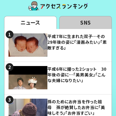
ニュース
SNS
平成7年に生まれた双子…その
29年後の姿に「漫画みたい」「素
敵すぎる」
平成6年に撮った2ショット 30
年後の姿に…「美男美女」「こん
な夫婦になりたい」
孫のためにお弁当を作った祖
母 孫が絶賛したお弁当に「美
味しそう」「お弁当すごい」