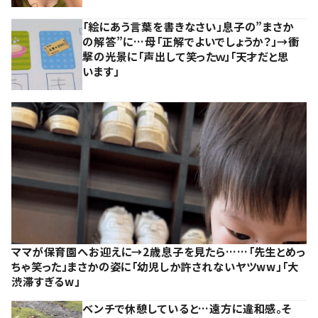
「絵にあう言葉を書きなさい」息子の”まさか
の解答”に…母「正解でよいでしょうか？」→衝
撃の光景に「声出して笑ったｗ」「天才だと思
います」
ママが保育園へお迎えに→2歳息子を見たら……「先生とめっ
ちゃ笑った」まさかの姿に「幼児しか許されないヤツww」「大
渋滞すぎるw」
ベンチで休憩していると…遠方に違和感。そ