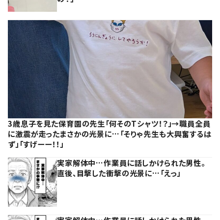
3歳息子を見た保育園の先生「何そのTシャツ！？」→職員全員
に激震が走ったまさかの光景に…「そりゃ先生も大興奮するは
ず」「すげーー！！」
実家解体中…作業員に話しかけられた男性。
直後、目撃した衝撃の光景に…「えっ」