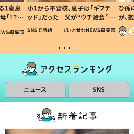
1歳息
小1から不登校、息子は「ギフテ
ひ孫に
「！？」
ッド」だった 父が“ウチ給食”を
が、抱
に「可愛
作り続ける理由とは #令和の親
「涙が
SNSで話題
ほ・とせなNEWS編集部
WS編集部
#令和の子
い」
ニュース
SNS