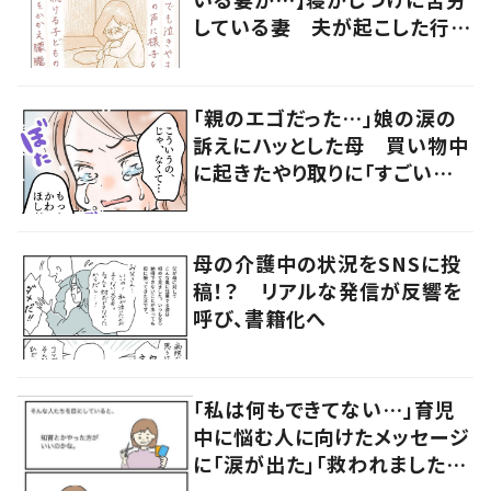
している妻 夫が起こした行動
に「涙が出ました」
「親のエゴだった…」娘の涙の
訴えにハッとした母 買い物中
に起きたやり取りに「すごい分
かる」「改めて気付かされた」
母の介護中の状況をSNSに投
稿！？ リアルな発信が反響を
呼び、書籍化へ
「私は何もできてない…」育児
中に悩む人に向けたメッセージ
に「涙が出た」「救われました」