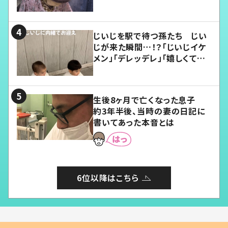
じいじを駅で待つ孫たち じい
じが来た瞬間…！？「じいじイケ
メン」「デレッデレ」「嬉しくて可
愛くてたまらない」「幸せになれ
る」
生後8ヶ月で亡くなった息子
約3年半後、当時の妻の日記に
書いてあった本音とは
6位以降はこちら