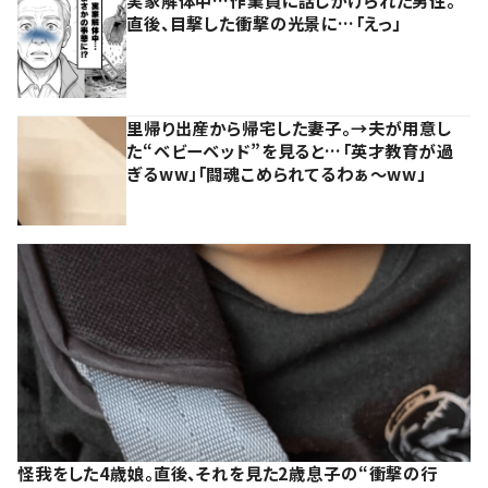
実家解体中…作業員に話しかけられた男性。
直後、目撃した衝撃の光景に…「えっ」
里帰り出産から帰宅した妻子。→夫が用意し
た“ベビーベッド”を見ると…「英才教育が過
ぎるww」「闘魂こめられてるわぁ～ww」
怪我をした4歳娘。直後、それを見た2歳息子の“衝撃の行