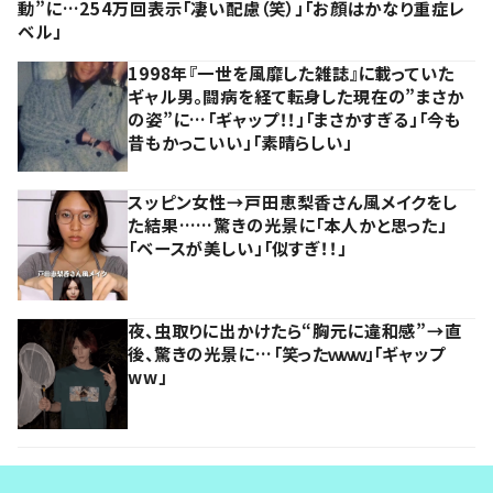
動”に…254万回表示「凄い配慮（笑）」「お顔はかなり重症レ
ベル」
1998年『一世を風靡した雑誌』に載っていた
ギャル男。闘病を経て転身した現在の”まさか
の姿”に…「ギャップ！！」「まさかすぎる」「今も
昔もかっこいい」「素晴らしい」
スッピン女性→戸田恵梨香さん風メイクをし
た結果……驚きの光景に「本人かと思った」
「ベースが美しい」「似すぎ！！」
夜、虫取りに出かけたら“胸元に違和感”→直
後、驚きの光景に…「笑ったｗｗｗ」「ギャップ
ww」