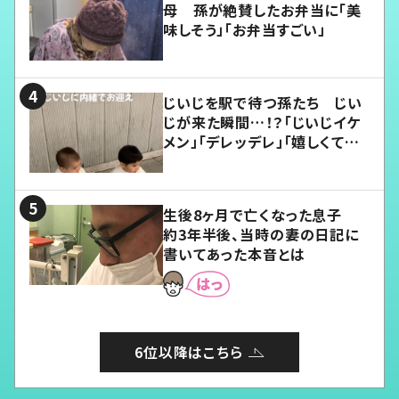
母 孫が絶賛したお弁当に「美
味しそう」「お弁当すごい」
じいじを駅で待つ孫たち じい
じが来た瞬間…！？「じいじイケ
メン」「デレッデレ」「嬉しくて可
愛くてたまらない」「幸せになれ
る」
生後8ヶ月で亡くなった息子
約3年半後、当時の妻の日記に
書いてあった本音とは
6位以降はこちら