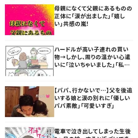
母親になくて父親にあるものの
正体に「涙が出ました」「嬉し
い」共感の嵐！
ハードルが高い子連れの買い
物→しかし、周りの温かい心遣
いに「泣いちゃいました」「私も
やってみたい」の声
【パパ、行かないで…】父を後追
いする娘と涙の別れに「優しい
パパ素敵」「可愛いすぎ」
電車で泣き出してしまった生後