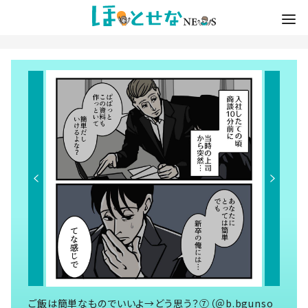
ご飯は簡単なものでいいよ→どう思う？⑦（＠b.bgunso