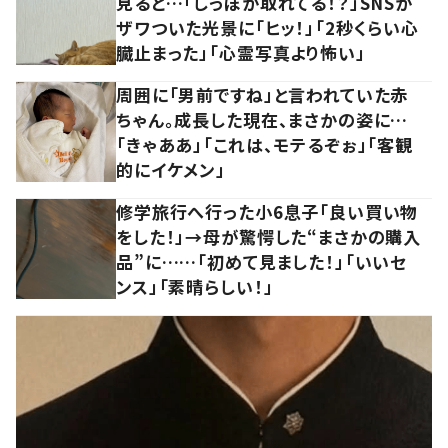
見ると…「しっぽが取れてる！？」SNSが
ザワついた光景に「ヒッ！」「2秒くらい心
臓止まった」「心霊写真より怖い」
周囲に「男前ですね」と言われていた赤
ちゃん。成長した現在、まさかの姿に…
「きゃああ」「これは、モテるぞぉ」「客観
的にイケメン」
修学旅行へ行った小6息子「良い買い物
をした！」→母が驚愕した“まさかの購入
品”に……「初めて見ました！」「いいセ
ンス」「素晴らしい！」