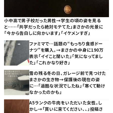
小中高で男子校だった男性→学生の頃の姿を見る
と……「共学だったら絶対モテてた」まさかの光景に
「今から告白しに向かいます」「イケメンすぎ」
ファミマで…話題の“もっちり食感ドー
ナツ”を購入。→まさかの中身に190万
表示「イイこと聞いた」「気になってまし
た」「これかなり好き」
雪の残る冬の日、ガレージ前で見つけた
まさかの生き物→保護後の現在の姿
に…「過酷な状況でしたね」「寒くて動け
なかったのかも」
A5ランクの牛肉をいただいた女性。し
かし→「貰いに来てください、、」投稿さ