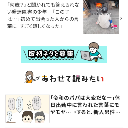
「何歳？」と聞かれても答えられな
い発達障害の少年 「この子
は…」初めて出会った人からの言
葉に「すごく嬉しくなった」
「令和のパパは大変だなー」休
日出勤中に言われた言葉にモ
ヤモヤ…→すると、新人男性社
員の言葉に「素敵」「みんながハ
ッピー」