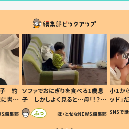
息子 約
ソファでおにぎりを食べる1歳息
小1か
記に書い
子 しかしよく見ると…母「！？」
ッド」
すべてを察した母の投稿に「可愛
作り続
SNSで
WS編集部
ほ・とせなNEWS編集部
いから許す！」「現行犯〜」
#令和