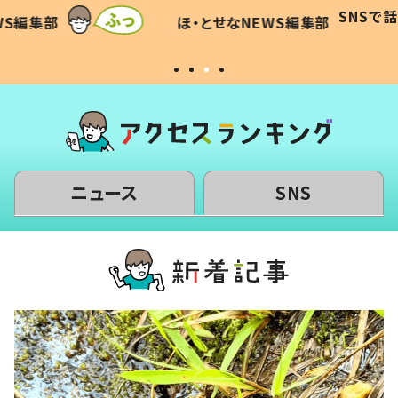
すべてを察した母の投稿に「可愛
作り続
SNSで
WS編集部
ほ・とせなNEWS編集部
いから許す！」「現行犯〜」
#令和
ニュース
SNS