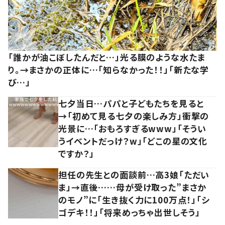
「誰かが油こぼしたんだと…」光る膜のような水たま
り。→まさかの正体に…「知らなかった！！」「新たな学
び…」
七夕当日…パパと子どもたちを見ると
→「初めて見る七夕の楽しみ方」衝撃の
光景に…「おもろすぎるwww」「そうい
うイベントだっけ？w」「どこの星の文化
ですか？」
担任の先生との面談前…高3娘「ただい
ま」→直後……母が受け取った”まさか
のモノ”に「生き抜く力に100万点！」「シ
ゴデキ！！」「将来めっちゃ出世しそう」