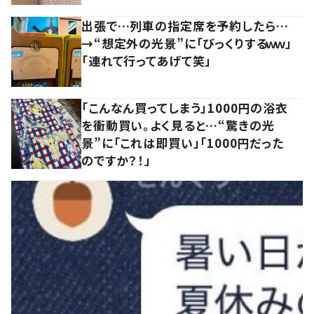
出張で…列車の指定席を予約したら…
→“想定外の光景”に「びっくりするｗｗ」
「連れて行ってあげて笑」
「こんなん買ってしまう」1000円の浴衣
を衝動買い。よく見ると…“驚きの光
景”に「これは即買い」「1000円だった
のですか？！」