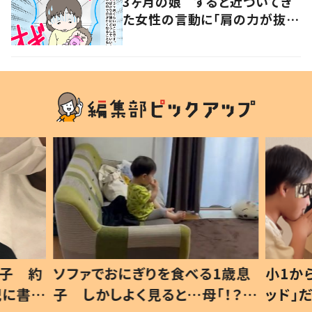
3ヶ月の娘 すると近づいてき
た女性の言動に「肩の力が抜け
た気がしました」
息子 約
ソファでおにぎりを食べる1歳息
小1か
記に書い
子 しかしよく見ると…母「！？」
ッド」