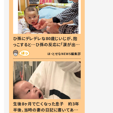
ひ孫にデレデレな80歳じいじが、抱
っこすると…ひ孫の反応に「涙が出ま
した」「可愛くて仕方ない」
ほ・とせなNEWS編集部
生後8ヶ月で亡くなった息子 約3年
半後、当時の妻の日記に書いてあっ