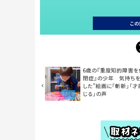
この
6歳の『重度知的障害を
閉症』の少年 気持ちを
した”絵画に「斬新」「
じる」の声