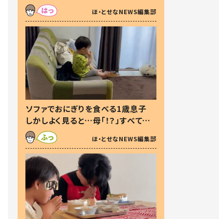
た本音とは
ほ・とせなNEWS編集部
ソファでおにぎりを食べる1歳息子
しかしよく見ると…母「！？」すべてを
察した母の投稿に「可愛いから許
ほ・とせなNEWS編集部
す！」「現行犯〜」