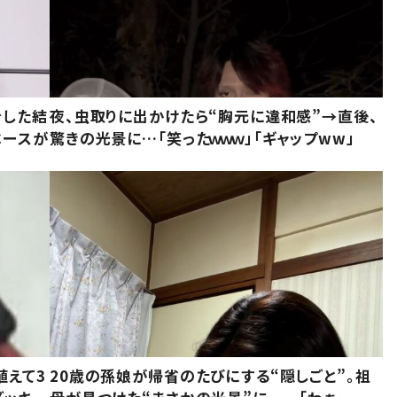
をした結
夜、虫取りに出かけたら“胸元に違和感”→直後、
ベースが
驚きの光景に…「笑ったｗｗｗ」「ギャップww」
植えて3
20歳の孫娘が帰省のたびにする“隠しごと”。祖