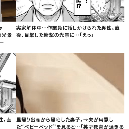
ャ
実家解体中…作業員に話しかけられた男性。直
の光景
後、目撃した衝撃の光景に…「えっ」
ー
性。直
里帰り出産から帰宅した妻子。→夫が用意し
た“ベビーベッド”を見ると…「英才教育が過ぎる