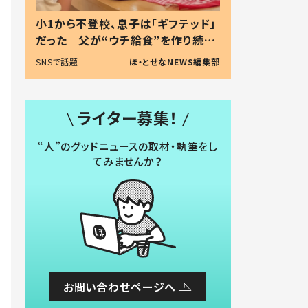
小1から不登校、息子は「ギフテッド」
だった 父が“ウチ給食”を作り続け
る理由とは #令和の親 #令和の子
SNSで話題
ほ・とせなNEWS編集部
ライター募集！
“人”のグッドニュースの取材・執筆をし
てみませんか？
お問い合わせページへ