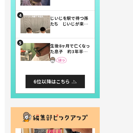
賛したお弁当に「美
味しそう」「お弁当す
ごい」
じいじを駅で待つ孫
たち じいじが来た
瞬間…！？「じいじイ
ケメン」「デレッデレ」
「嬉しくて可愛くてた
生後8ヶ月で亡くなっ
まらない」「幸せにな
た息子 約3年半
れる」
後、当時の妻の日記
に書いてあった本音
とは
6位以降はこちら