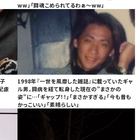
ww」「闘魂こめられてるわぁ～ww」
息子
1998年『一世を風靡した雑誌』に載っていたギャ
配慮
ル男。闘病を経て転身した現在の”まさかの
姿”に…「ギャップ！！」「まさかすぎる」「今も昔も
かっこいい」「素晴らしい」