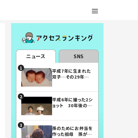
ニュース
SNS
平成7年に生まれた
双子…その29年後
の姿に「漫画みたい」
「素敵すぎる」
平成6年に撮った2シ
ョット 30年後の姿
に…「美男美女」「こ
んな夫婦になりた
い」
孫のためにお弁当を
作った祖母 孫が絶