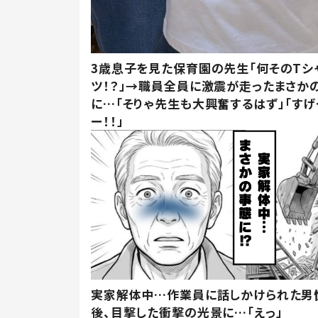
3歳息子を見た保育園の先生「何そのTシ
ツ！？」→職員全員に激震が走ったまさか
に…「そりゃ先生も大興奮するはず」「すげ
ー！！」
実家解体中…作業員に話しかけられた男
後、目撃した衝撃の光景に…「えっ」