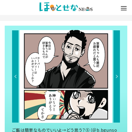
ご飯は簡単なものでいいよ→どう思う？⑤（＠b.bgunso