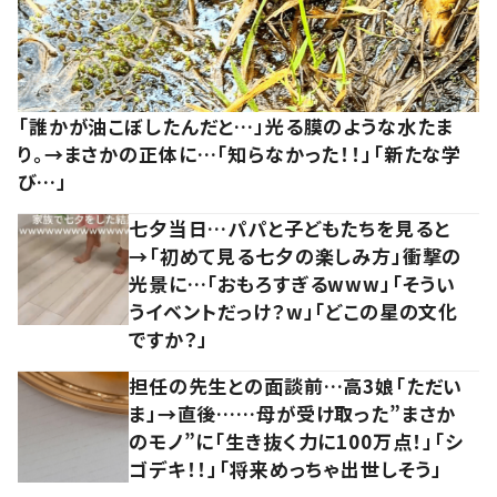
「誰かが油こぼしたんだと…」光る膜のような水たま
り。→まさかの正体に…「知らなかった！！」「新たな学
び…」
七夕当日…パパと子どもたちを見ると
→「初めて見る七夕の楽しみ方」衝撃の
光景に…「おもろすぎるwww」「そうい
うイベントだっけ？w」「どこの星の文化
ですか？」
担任の先生との面談前…高3娘「ただい
ま」→直後……母が受け取った”まさか
のモノ”に「生き抜く力に100万点！」「シ
ゴデキ！！」「将来めっちゃ出世しそう」