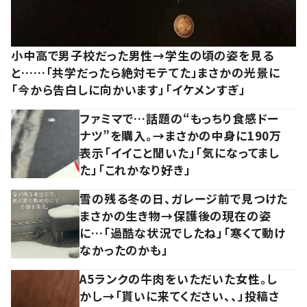
小中高で男子校だった男性→学生の頃の姿を見る
と……「共学だったら絶対モテてた」まさかの光景に
「今から告白しに向かいます」「イケメンすぎ」
ファミマで…話題の“もっちり食感ドー
ナツ”を購入。→まさかの中身に190万
表示「イイこと聞いた」「気になってまし
た」「これかなり好き」
雪の残る冬の日、ガレージ前で見つけた
まさかの生き物→保護後の現在の姿
に…「過酷な状況でしたね」「寒くて動け
なかったのかも」
A5ランクの牛肉をいただいた女性。し
かし→「貰いに来てください、、」投稿さ