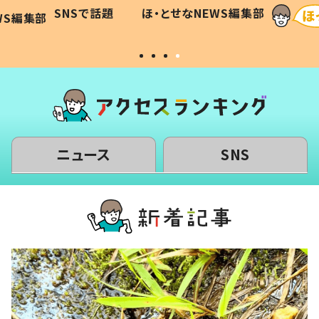
に「可愛
作り続ける理由とは #令和の親
「涙が
SNSで話題
ほ・とせなNEWS編集部
WS編集部
#令和の子
い」
ニュース
SNS