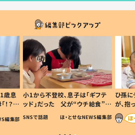
1歳息
小1から不登校、息子は「ギフテ
ひ孫に
「！？」
ッド」だった 父が“ウチ給食”を
が、抱
に「可愛
作り続ける理由とは #令和の親
「涙が
SNSで話題
ほ・とせなNEWS編集部
WS編集部
#令和の子
い」