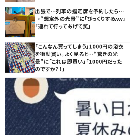
出張で…列車の指定席を予約したら…
→“想定外の光景”に「びっくりするｗｗ」
「連れて行ってあげて笑」
「こんなん買ってしまう」1000円の浴衣
を衝動買い。よく見ると…“驚きの光
景”に「これは即買い」「1000円だった
のですか？！」