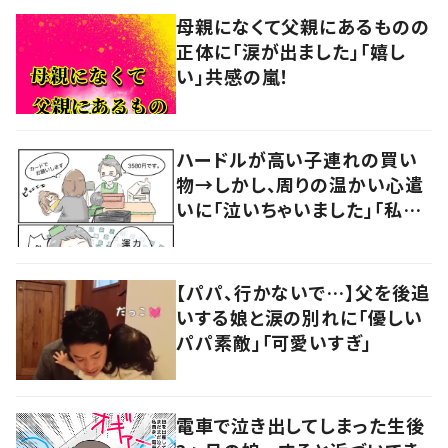
母親になくて父親にあるものの
正体に「涙が出ました」「嬉し
い」共感の嵐！
ハードルが高い子連れの買い
物→しかし、周りの温かい心遣
いに「泣いちゃいました」「私も
やってみたい」の声
【パパ、行かないで…】父を後追
いする娘と涙の別れに「優しい
パパ素敵」「可愛いすぎ」
電車で泣き出してしまった生後