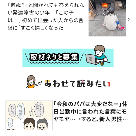
「何歳？」と聞かれても答えられな
い発達障害の少年 「この子
は…」初めて出会った人からの言
葉に「すごく嬉しくなった」
「令和のパパは大変だなー」休
日出勤中に言われた言葉にモ
ヤモヤ…→すると、新人男性社
員の言葉に「素敵」「みんながハ
ッピー」