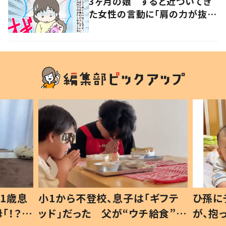
3ヶ月の娘 すると近づいてき
た女性の言動に「肩の力が抜け
た気がしました」
1歳息
小1から不登校、息子は「ギフテ
ひ孫に
「！？」
ッド」だった 父が“ウチ給食”を
が、抱