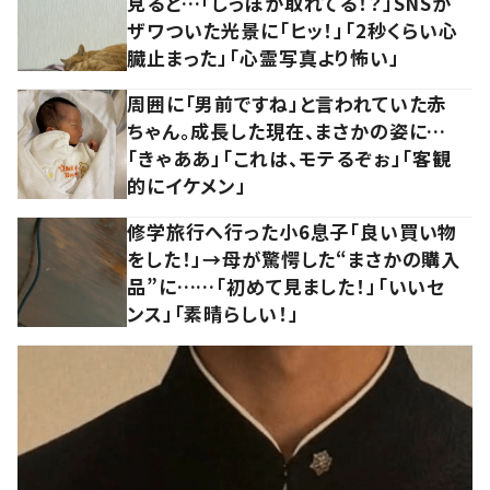
見ると…「しっぽが取れてる！？」SNSが
ザワついた光景に「ヒッ！」「2秒くらい心
臓止まった」「心霊写真より怖い」
周囲に「男前ですね」と言われていた赤
ちゃん。成長した現在、まさかの姿に…
「きゃああ」「これは、モテるぞぉ」「客観
的にイケメン」
修学旅行へ行った小6息子「良い買い物
をした！」→母が驚愕した“まさかの購入
品”に……「初めて見ました！」「いいセ
ンス」「素晴らしい！」