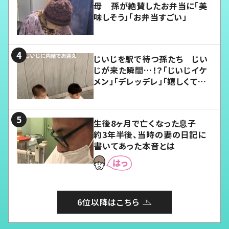
母 孫が絶賛したお弁当に「美
味しそう」「お弁当すごい」
じいじを駅で待つ孫たち じい
じが来た瞬間…！？「じいじイケ
メン」「デレッデレ」「嬉しくて可
愛くてたまらない」「幸せになれ
る」
生後8ヶ月で亡くなった息子
約3年半後、当時の妻の日記に
書いてあった本音とは
6位以降はこちら