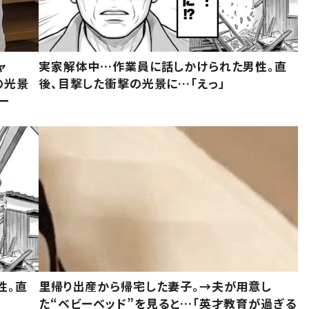
ャ
実家解体中…作業員に話しかけられた男性。直
の光景
後、目撃した衝撃の光景に…「えっ」
ー
性。直
里帰り出産から帰宅した妻子。→夫が用意し
た“ベビーベッド”を見ると…「英才教育が過ぎる