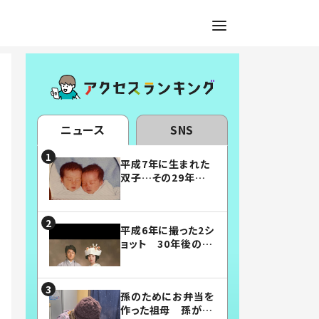
ニュース
SNS
平成7年に生まれた
双子…その29年後
の姿に「漫画みたい」
「素敵すぎる」
平成6年に撮った2シ
ョット 30年後の姿
に…「美男美女」「こ
んな夫婦になりた
い」
孫のためにお弁当を
作った祖母 孫が絶