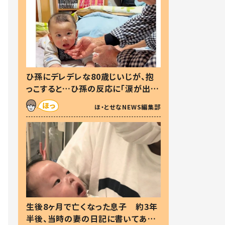
ひ孫にデレデレな80歳じいじが、抱
っこすると…ひ孫の反応に「涙が出ま
した」「可愛くて仕方ない」
ほ・とせなNEWS編集部
生後8ヶ月で亡くなった息子 約3年
半後、当時の妻の日記に書いてあっ