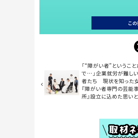
この
「“障がい者”ということ
で…」企業就労が難し
者たち 現状を知った
『障がい者専門の芸能
所』設立に込めた思い