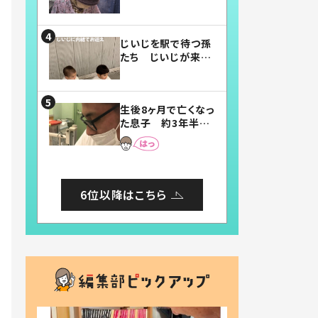
賛したお弁当に「美
味しそう」「お弁当す
ごい」
じいじを駅で待つ孫
たち じいじが来た
瞬間…！？「じいじイ
ケメン」「デレッデレ」
「嬉しくて可愛くてた
生後8ヶ月で亡くなっ
まらない」「幸せにな
た息子 約3年半
れる」
後、当時の妻の日記
に書いてあった本音
とは
6位以降はこちら