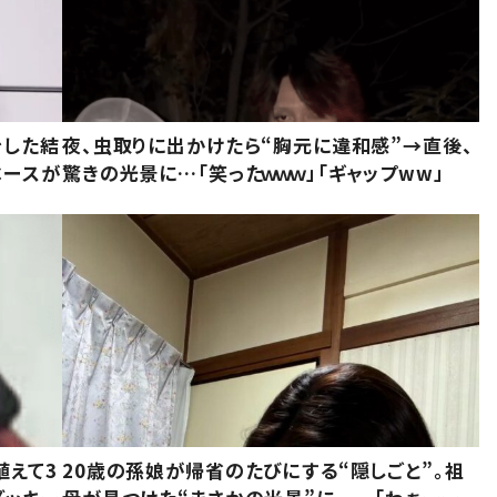
をした結
夜、虫取りに出かけたら“胸元に違和感”→直後、
ベースが
驚きの光景に…「笑ったｗｗｗ」「ギャップww」
植えて3
20歳の孫娘が帰省のたびにする“隠しごと”。祖