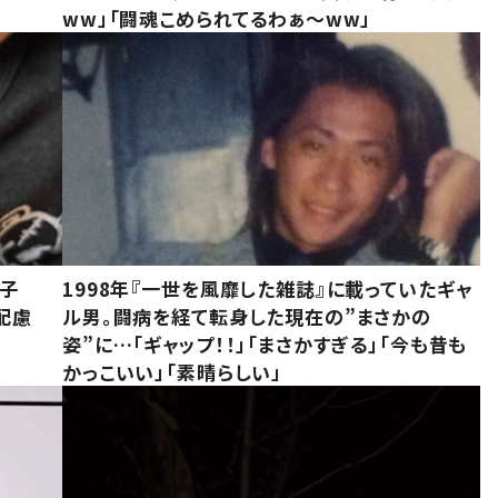
ww」「闘魂こめられてるわぁ～ww」
息子
1998年『一世を風靡した雑誌』に載っていたギャ
配慮
ル男。闘病を経て転身した現在の”まさかの
姿”に…「ギャップ！！」「まさかすぎる」「今も昔も
かっこいい」「素晴らしい」