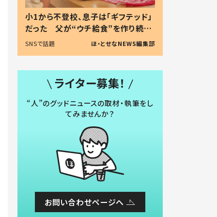
小1から不登校、息子は「ギフテッド」
だった 父が“ウチ給食”を作り続け
る理由とは #令和の親 #令和の子
SNSで話題
ほ・とせなNEWS編集部
ライター募集！
“人”のグッドニュースの取材・執筆をし
てみませんか？
お問い合わせページへ