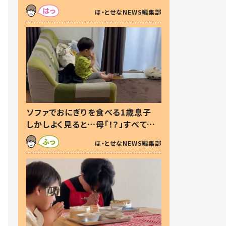
た本音とは
ほ・とせなNEWS編集部
ソファでおにぎりを食べる1歳息子
しかしよく見ると…母「！？」すべてを
察した母の投稿に「可愛いから許
ほ・とせなNEWS編集部
す！」「現行犯〜」