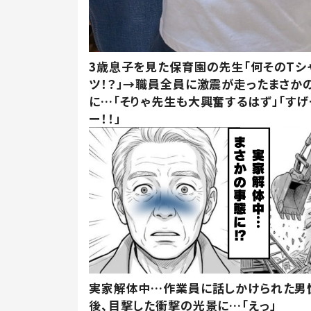
3歳息子を見た保育園の先生「何そのTシ
ツ！？」→職員全員に激震が走ったまさか
に…「そりゃ先生も大興奮するはず」「すげ
ー！！」
実家解体中…作業員に話しかけられた男
後、目撃した衝撃の光景に…「えっ」