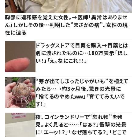
胸部に違和感を覚えた女性。→医師「異常はありませ
ん」しかしその後…判明した”まさかの病”。女性の現
在に迫る
ドラッグストアで目薬を購入→目薬とは
別に渡されたものに…180万表示「ほし
い！」「え、なにこれ！！」
“芽が出てしまったじゃがいも”を植えて
みたら…→約3ヶ月後、驚きの光景に
「捨てるのやめたｗｗ」「育ててみたいで
す！」
夜、コインランドリーで“忘れ物”を発
見。よく見ると……「はぁ？」衝撃の光景
に「エーッ！？」「なぜ落ちてる？」「どこで