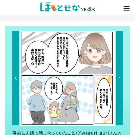
事前に夫婦で話し合っていたこと（＠waguri_guriさんよ