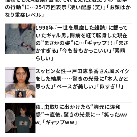
の行動”に…254万回表示「凄い配慮（笑）」「お顔はか
なり重症レベル」
1998年『一世を風靡した雑誌』に載って
いたギャル男。闘病を経て転身した現在
の”まさかの姿”に…「ギャップ！！」「まさ
かすぎる」「今も昔もかっこいい」「素晴
らしい」
スッピン女性→戸田恵梨香さん風メイク
をした結果……驚きの光景に「本人かと
思った」「ベースが美しい」「似すぎ！！」
夜、虫取りに出かけたら“胸元に違和
感”→直後、驚きの光景に…「笑ったｗｗ
ｗ」「ギャップww」