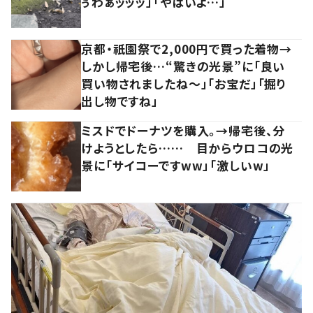
ぅわぁッッッ」「やばいよ…」
京都・祇園祭で2,000円で買った着物→
しかし帰宅後…“驚きの光景”に「良い
買い物されましたね～」「お宝だ」「掘り
出し物ですね」
ミスドでドーナツを購入。→帰宅後、分
けようとしたら…… 目からウロコの光
景に「サイコーですww」「激しいw」