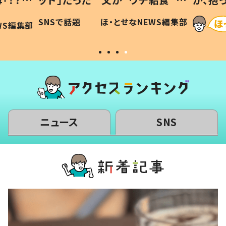
に「可愛
作り続ける理由とは #令和の親
「涙が
SNSで話題
ほ・とせなNEWS編集部
WS編集部
#令和の子
い」
ニュース
SNS