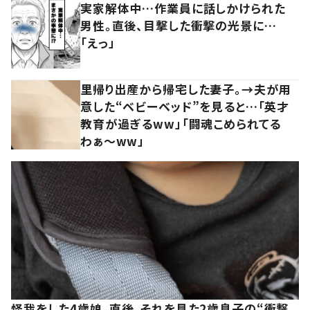
実家解体中…作業員に話しかけられた
男性。直後、目撃した衝撃の光景に…
「えっ」
里帰り出産から帰宅した妻子。→夫が用
意した“ベビーベッド”を見ると…「英才
教育が過ぎるww」「闘魂こめられてる
わぁ～ww」
怪我をした4歳娘。直後、それを見た2歳息子の“衝撃