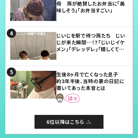
母 孫が絶賛したお弁当に「美
味しそう」「お弁当すごい」
じいじを駅で待つ孫たち じい
じが来た瞬間…！？「じいじイケ
メン」「デレッデレ」「嬉しくて可
愛くてたまらない」「幸せになれ
る」
生後8ヶ月で亡くなった息子
約3年半後、当時の妻の日記に
書いてあった本音とは
6位以降はこちら