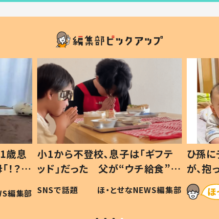
1歳息
小1から不登校、息子は「ギフテ
ひ孫に
「！？」
ッド」だった 父が“ウチ給食”を
が、抱
に「可愛
作り続ける理由とは #令和の親
「涙が
SNSで話題
ほ・とせなNEWS編集部
WS編集部
#令和の子
い」