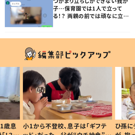
つかまり立ちしかできない我が
子…保育園では1人で立って
る！？ 両親の前では頑なに立た
ない1歳児が可愛すぎる…！
1歳息
小1から不登校、息子は「ギフテ
ひ孫に
「！？」
ッド」だった 父が“ウチ給食”を
が、抱