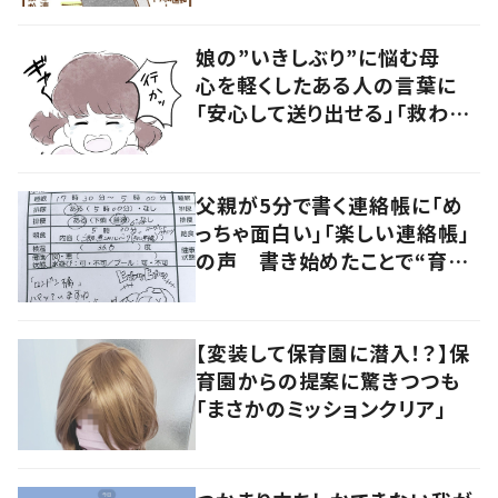
娘の”いきしぶり”に悩む母
心を軽くしたある人の言葉に
「安心して送り出せる」「救われ
る」の声
父親が5分で書く連絡帳に「め
っちゃ面白い」「楽しい連絡帳」
の声 書き始めたことで“育児
に変化”も
【変装して保育園に潜入！？】保
育園からの提案に驚きつつも
「まさかのミッションクリア」