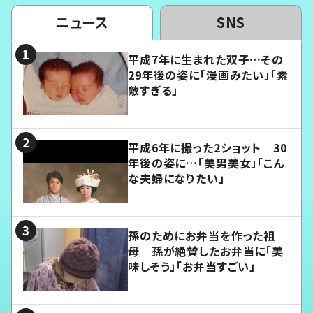
ニュース
SNS
平成7年に生まれた双子…その
29年後の姿に「漫画みたい」「素
敵すぎる」
平成6年に撮った2ショット 30
年後の姿に…「美男美女」「こん
な夫婦になりたい」
孫のためにお弁当を作った祖
母 孫が絶賛したお弁当に「美
味しそう」「お弁当すごい」