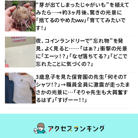
“芽が出てしまったじゃがいも”を植えて
みたら…→約3ヶ月後、驚きの光景に
「捨てるのやめたｗｗ」「育ててみたいで
す！」
夜、コインランドリーで“忘れ物”を発
見。よく見ると……「はぁ？」衝撃の光景
に「エーッ！？」「なぜ落ちてる？」「どこで
忘れたことに気づくの？」
3歳息子を見た保育園の先生「何そのT
シャツ！？」→職員全員に激震が走ったま
さかの光景に…「そりゃ先生も大興奮す
るはず」「すげーー！！」