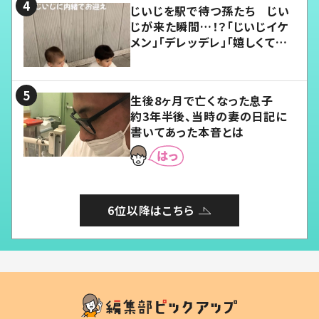
じいじを駅で待つ孫たち じい
じが来た瞬間…！？「じいじイケ
メン」「デレッデレ」「嬉しくて可
愛くてたまらない」「幸せになれ
る」
生後8ヶ月で亡くなった息子
約3年半後、当時の妻の日記に
書いてあった本音とは
6位以降はこちら