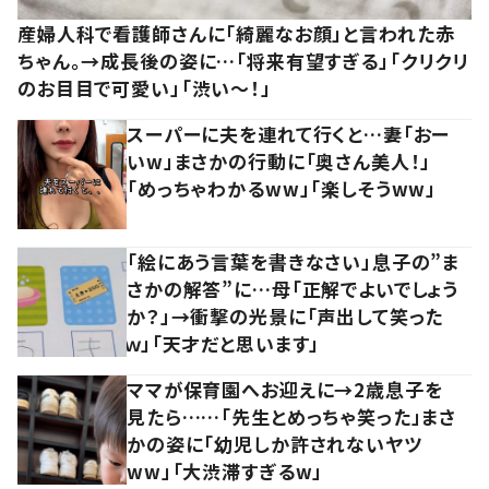
産婦人科で看護師さんに「綺麗なお顔」と言われた赤
ちゃん。→成長後の姿に…「将来有望すぎる」「クリクリ
のお目目で可愛い」「渋い～！」
スーパーに夫を連れて行くと…妻「おー
いw」まさかの行動に「奥さん美人！」
「めっちゃわかるww」「楽しそうww」
「絵にあう言葉を書きなさい」息子の”ま
さかの解答”に…母「正解でよいでしょう
か？」→衝撃の光景に「声出して笑った
ｗ」「天才だと思います」
ママが保育園へお迎えに→2歳息子を
見たら……「先生とめっちゃ笑った」まさ
かの姿に「幼児しか許されないヤツ
ww」「大渋滞すぎるw」