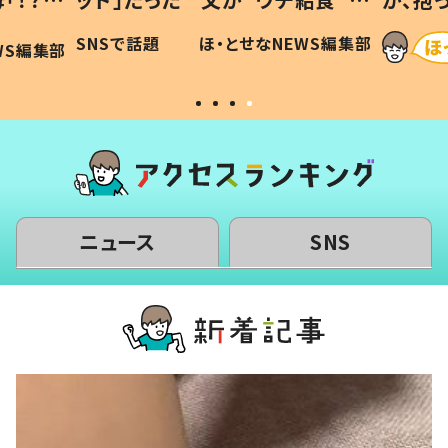
に「可愛
作り続ける理由とは #令和の親
「涙が
SNSで話題
ほ・とせなNEWS編集部
WS編集部
#令和の子
い」
ニュース
SNS