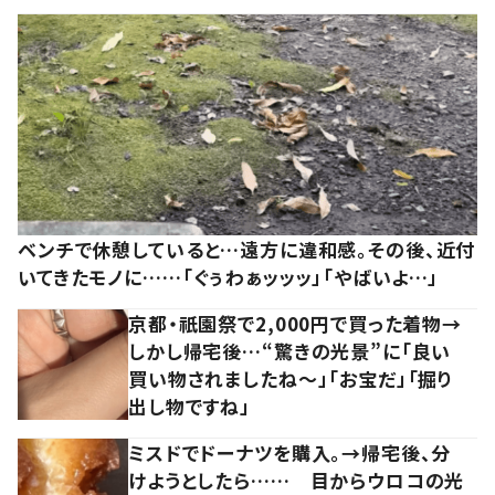
ベンチで休憩していると…遠方に違和感。その後、近付
いてきたモノに……「ぐぅわぁッッッ」「やばいよ…」
京都・祇園祭で2,000円で買った着物→
しかし帰宅後…“驚きの光景”に「良い
買い物されましたね～」「お宝だ」「掘り
出し物ですね」
ミスドでドーナツを購入。→帰宅後、分
けようとしたら…… 目からウロコの光