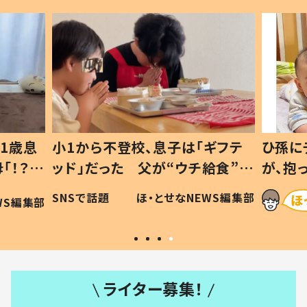
1歳息
小1から不登校、息子は「ギフテ
ひ孫に
「！？」
ッド」だった 父が“ウチ給食”を
が、抱
に「可愛
作り続ける理由とは #令和の親
「涙が
SNSで話題
ほ・とせなNEWS編集部
WS編集部
#令和の子
い」
ライター募集！