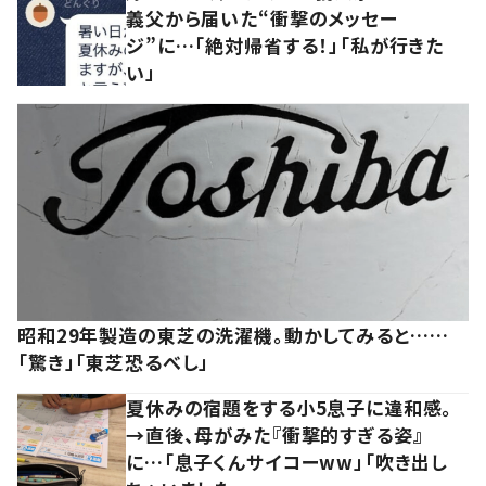
義父から届いた“衝撃のメッセー
ジ”に…「絶対帰省する！」「私が行きた
い」
昭和29年製造の東芝の洗濯機。動かしてみると……
「驚き」「東芝恐るべし」
夏休みの宿題をする小5息子に違和感。
→直後、母がみた『衝撃的すぎる姿』
に…「息子くんサイコーww」「吹き出し