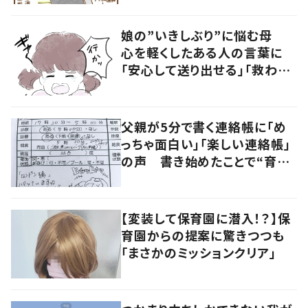
娘の”いきしぶり”に悩む母
心を軽くしたある人の言葉に
「安心して送り出せる」「救われ
る」の声
父親が5分で書く連絡帳に「め
っちゃ面白い」「楽しい連絡帳」
の声 書き始めたことで“育児
に変化”も
【変装して保育園に潜入！？】保
育園からの提案に驚きつつも
「まさかのミッションクリア」