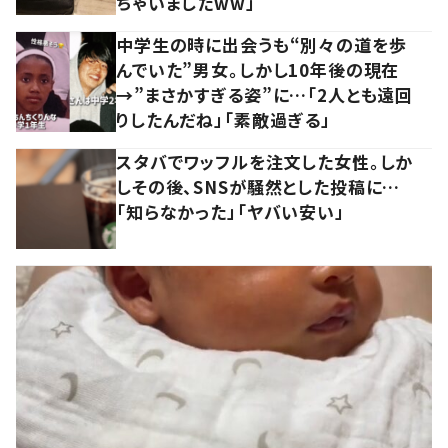
ちゃいましたww」
中学生の時に出会うも“別々の道を歩
んでいた”男女。しかし10年後の現在
→”まさかすぎる姿”に…「2人とも遠回
りしたんだね」「素敵過ぎる」
スタバでワッフルを注文した女性。しか
しその後、SNSが騒然とした投稿に…
「知らなかった」「ヤバい安い」