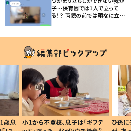
つかまり立ちしかできない我が
子…保育園では1人で立って
る！？ 両親の前では頑なに立た
ない1歳児が可愛すぎる…！
1歳息
小1から不登校、息子は「ギフテ
ひ孫に
「！？」
ッド」だった 父が“ウチ給食”を
が、抱