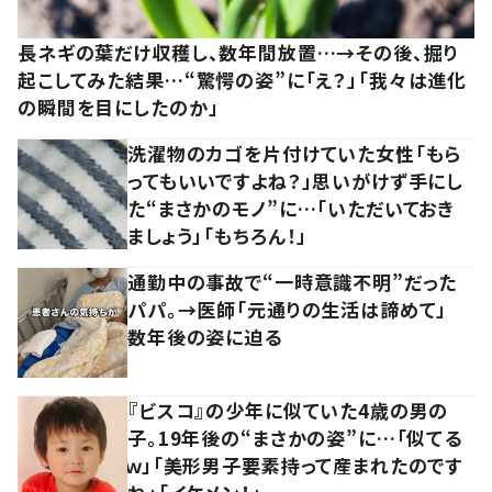
長ネギの葉だけ収穫し、数年間放置…→その後、掘り
起こしてみた結果…“驚愕の姿”に「え？」「我々は進化
の瞬間を目にしたのか」
洗濯物のカゴを片付けていた女性「もら
ってもいいですよね？」思いがけず手にし
た“まさかのモノ”に…「いただいておき
ましょう」「もちろん！」
通勤中の事故で“一時意識不明”だった
パパ。→医師「元通りの生活は諦めて」
数年後の姿に迫る
『ビスコ』の少年に似ていた4歳の男の
子。19年後の“まさかの姿”に…「似てる
ｗ」「美形男子要素持って産まれたのです