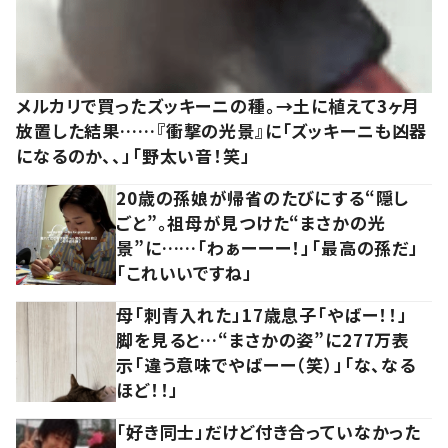
メルカリで買ったズッキーニの種。→土に植えて3ヶ月
放置した結果……『衝撃の光景』に「ズッキーニも凶器
になるのか、、」「野太い音！笑」
20歳の孫娘が帰省のたびにする“隠し
ごと”。祖母が見つけた“まさかの光
景”に……「わぁーーー！」「最高の孫だ」
「これいいですね」
母「刺青入れた」17歳息子「やばー！！」
脚を見ると…“まさかの姿”に277万表
示「違う意味でやばーー（笑）」「な、なる
ほど！！」
「好き同士」だけど付き合っていなかった