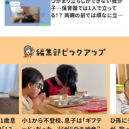
つかまり立ちしかできない我が
子…保育園では1人で立って
る！？ 両親の前では頑なに立た
ない1歳児が可愛すぎる…！
1歳息
小1から不登校、息子は「ギフテ
ひ孫に
「！？」
ッド」だった 父が“ウチ給食”を
が、抱