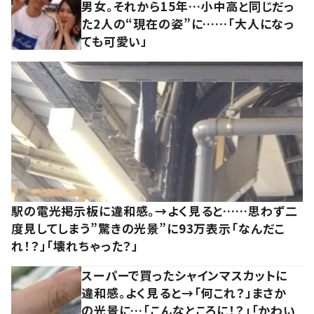
男女。それから15年…小中高と同じだっ
た2人の“現在の姿”に……「大人になっ
ても可愛い」
駅の電光掲示板に違和感。→よく見ると……思わず二
度見してしまう”驚きの光景”に93万表示「なんだこ
れ！？」「壊れちゃった？」
スーパーで買ったシャインマスカットに
違和感。よく見ると→「何これ？」まさか
の光景に…「こんなところに！？」「かわい