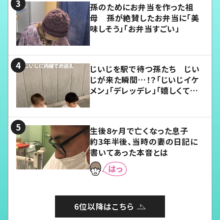
孫のためにお弁当を作った祖
母 孫が絶賛したお弁当に「美
味しそう」「お弁当すごい」
じいじを駅で待つ孫たち じい
じが来た瞬間…！？「じいじイケ
メン」「デレッデレ」「嬉しくて可
愛くてたまらない」「幸せになれ
る」
生後8ヶ月で亡くなった息子
約3年半後、当時の妻の日記に
書いてあった本音とは
6位以降はこちら