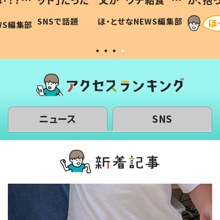
に「可愛
作り続ける理由とは #令和の親
「涙が
SNSで話題
ほ・とせなNEWS編集部
WS編集部
#令和の子
い」
ニュース
SNS