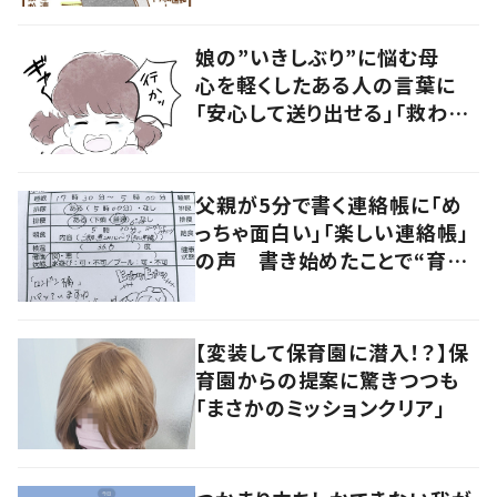
娘の”いきしぶり”に悩む母
心を軽くしたある人の言葉に
「安心して送り出せる」「救われ
る」の声
父親が5分で書く連絡帳に「め
っちゃ面白い」「楽しい連絡帳」
の声 書き始めたことで“育児
に変化”も
【変装して保育園に潜入！？】保
育園からの提案に驚きつつも
「まさかのミッションクリア」