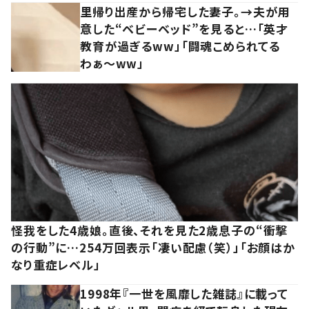
里帰り出産から帰宅した妻子。→夫が用
意した“ベビーベッド”を見ると…「英才
教育が過ぎるww」「闘魂こめられてる
わぁ～ww」
怪我をした4歳娘。直後、それを見た2歳息子の“衝撃
の行動”に…254万回表示「凄い配慮（笑）」「お顔はか
なり重症レベル」
1998年『一世を風靡した雑誌』に載って