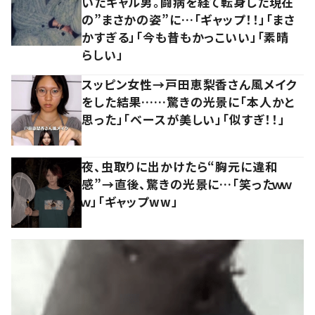
いたギャル男。闘病を経て転身した現在
の”まさかの姿”に…「ギャップ！！」「まさ
かすぎる」「今も昔もかっこいい」「素晴
らしい」
スッピン女性→戸田恵梨香さん風メイク
をした結果……驚きの光景に「本人かと
思った」「ベースが美しい」「似すぎ！！」
夜、虫取りに出かけたら“胸元に違和
感”→直後、驚きの光景に…「笑ったｗｗ
ｗ」「ギャップww」