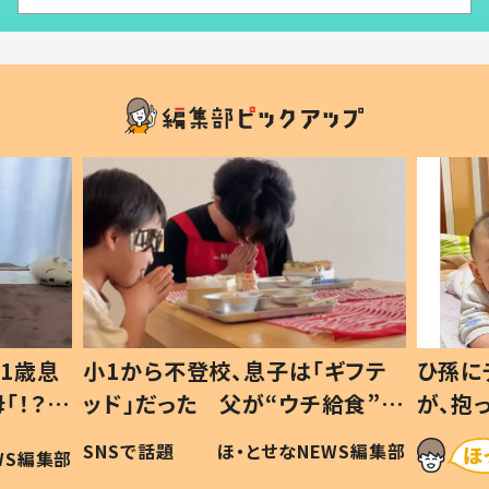
1歳息
小1から不登校、息子は「ギフテ
ひ孫に
「！？」
ッド」だった 父が“ウチ給食”を
が、抱
に「可愛
作り続ける理由とは #令和の親
「涙が
SNSで話題
ほ・とせなNEWS編集部
WS編集部
#令和の子
い」