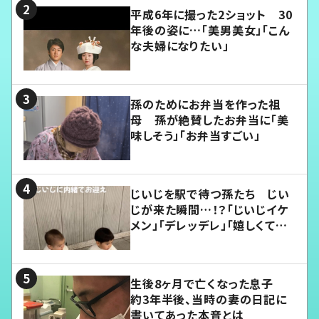
平成6年に撮った2ショット 30
年後の姿に…「美男美女」「こん
な夫婦になりたい」
孫のためにお弁当を作った祖
母 孫が絶賛したお弁当に「美
味しそう」「お弁当すごい」
じいじを駅で待つ孫たち じい
じが来た瞬間…！？「じいじイケ
メン」「デレッデレ」「嬉しくて可
愛くてたまらない」「幸せになれ
る」
生後8ヶ月で亡くなった息子
約3年半後、当時の妻の日記に
書いてあった本音とは