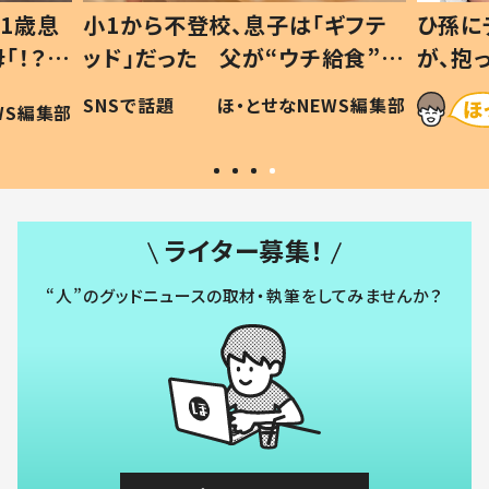
1歳息
小1から不登校、息子は「ギフテ
ひ孫に
「！？」
ッド」だった 父が“ウチ給食”を
が、抱
に「可愛
作り続ける理由とは #令和の親
「涙が
SNSで話題
ほ・とせなNEWS編集部
WS編集部
#令和の子
い」
ライター募集！
“人”のグッドニュースの取材・執筆をしてみませんか？