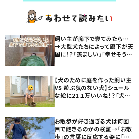
飼い主が廊下で寝てみたら…
→大型犬たちによって廊下が天
国に！？「羨ましい」「幸せそう」
の声
【犬のために庭を作った飼い主
VS 遊ぶ気のない犬】シュール
な絵に21.1万いいね！？「犬の
強い意志を感じる」
お散歩が好き過ぎる犬は何回
目で飽きるのかの検証→「お散
歩」の言葉に反応する姿に「可