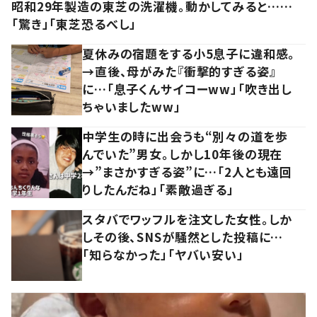
昭和29年製造の東芝の洗濯機。動かしてみると……
「驚き」「東芝恐るべし」
夏休みの宿題をする小5息子に違和感。
→直後、母がみた『衝撃的すぎる姿』
に…「息子くんサイコーww」「吹き出し
ちゃいましたww」
中学生の時に出会うも“別々の道を歩
んでいた”男女。しかし10年後の現在
→”まさかすぎる姿”に…「2人とも遠回
りしたんだね」「素敵過ぎる」
スタバでワッフルを注文した女性。しか
しその後、SNSが騒然とした投稿に…
「知らなかった」「ヤバい安い」