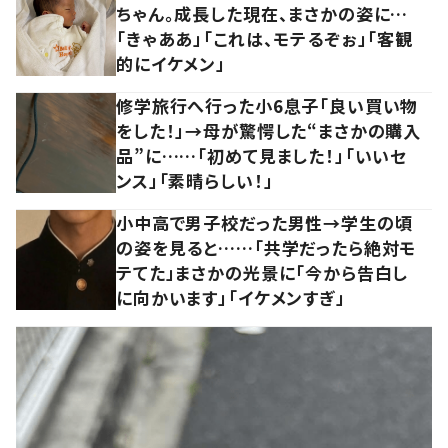
ちゃん。成長した現在、まさかの姿に…
「きゃああ」「これは、モテるぞぉ」「客観
的にイケメン」
修学旅行へ行った小6息子「良い買い物
をした！」→母が驚愕した“まさかの購入
品”に……「初めて見ました！」「いいセ
ンス」「素晴らしい！」
小中高で男子校だった男性→学生の頃
の姿を見ると……「共学だったら絶対モ
テてた」まさかの光景に「今から告白し
に向かいます」「イケメンすぎ」