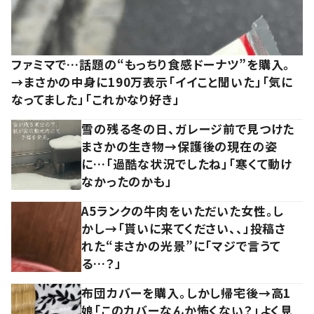
ファミマで…話題の“もっちり食感ドーナツ”を購入。
→まさかの中身に190万表示「イイこと聞いた」「気に
なってました」「これかなり好き」
雪の残る冬の日、ガレージ前で見つけた
まさかの生き物→保護後の現在の姿
に…「過酷な状況でしたね」「寒くて動け
なかったのかも」
A5ランクの牛肉をいただいた女性。し
かし→「貰いに来てください、、」投稿さ
れた“まさかの光景”に「マジで言うて
る…？」
布団カバーを購入。しかし帰宅後→高1
娘「このカバーなんか怖くない？」よく見