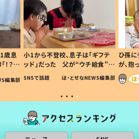
1歳息
小1から不登校、息子は「ギフテ
ひ孫に
「！？」
ッド」だった 父が“ウチ給食”を
が、抱
に「可愛
作り続ける理由とは #令和の親
「涙が
SNSで話題
ほ・とせなNEWS編集部
WS編集部
#令和の子
い」