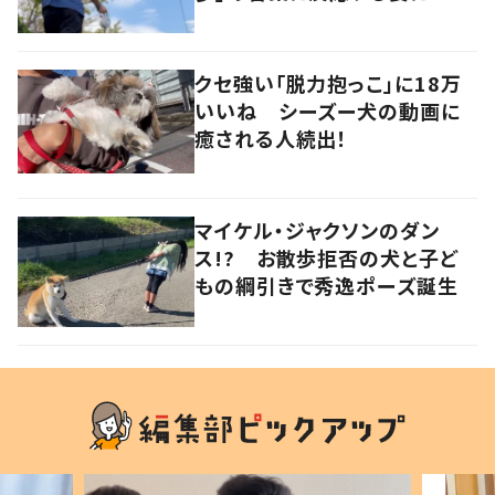
愛い」の声！
クセ強い「脱力抱っこ」に18万
いいね シーズー犬の動画に
癒される人続出！
マイケル・ジャクソンのダン
ス!? お散歩拒否の犬と子ど
もの綱引きで秀逸ポーズ誕生