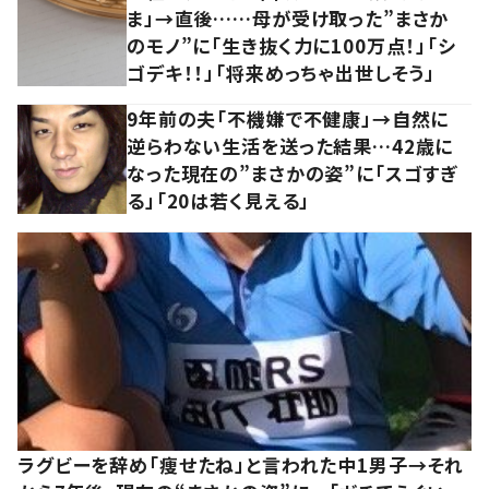
ま」→直後……母が受け取った”まさか
のモノ”に「生き抜く力に100万点！」「シ
ゴデキ！！」「将来めっちゃ出世しそう」
9年前の夫「不機嫌で不健康」→自然に
逆らわない生活を送った結果…42歳に
なった現在の”まさかの姿”に「スゴすぎ
る」「20は若く見える」
ラグビーを辞め「痩せたね」と言われた中1男子→それ