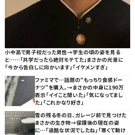
小中高で男子校だった男性→学生の頃の姿を見る
と……「共学だったら絶対モテてた」まさかの光景に
「今から告白しに向かいます」「イケメンすぎ」
ファミマで…話題の“もっちり食感ドー
ナツ”を購入。→まさかの中身に190万
表示「イイこと聞いた」「気になってまし
た」「これかなり好き」
雪の残る冬の日、ガレージ前で見つけた
まさかの生き物→保護後の現在の姿
に…「過酷な状況でしたね」「寒くて動け