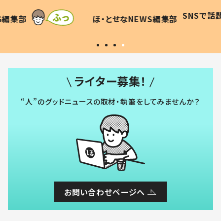
に「可愛
作り続ける理由とは #令和の親
「涙が
SNSで話題
ほ・とせなNEWS編集部
WS編集部
#令和の子
い」
ライター募集！
“人”のグッドニュースの取材・執筆をしてみませんか？
お問い合わせページへ