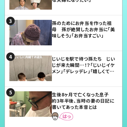
孫のためにお弁当を作った祖
母 孫が絶賛したお弁当に「美
味しそう」「お弁当すごい」
じいじを駅で待つ孫たち じい
じが来た瞬間…！？「じいじイケ
メン」「デレッデレ」「嬉しくて可
愛くてたまらない」「幸せになれ
る」
生後8ヶ月で亡くなった息子
約3年半後、当時の妻の日記に
書いてあった本音とは