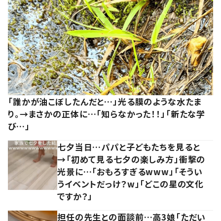
「誰かが油こぼしたんだと…」光る膜のような水たま
り。→まさかの正体に…「知らなかった！！」「新たな学
び…」
七夕当日…パパと子どもたちを見ると
→「初めて見る七夕の楽しみ方」衝撃の
光景に…「おもろすぎるwww」「そうい
うイベントだっけ？w」「どこの星の文化
ですか？」
担任の先生との面談前…高3娘「ただい