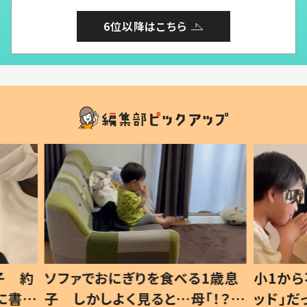
6位以降はこちら
1歳息
小1から不登校、息子は「ギフテ
ひ孫に
「！？」
ッド」だった 父が“ウチ給食”を
が、抱