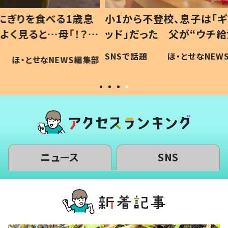
1歳息
小1から不登校、息子は「ギフテ
ひ孫に
「！？」
ッド」だった 父が“ウチ給食”を
が、抱
に「可愛
作り続ける理由とは #令和の親
「涙が
SNSで話題
ほ・とせなNEWS編集部
WS編集部
#令和の子
い」
ニュース
SNS