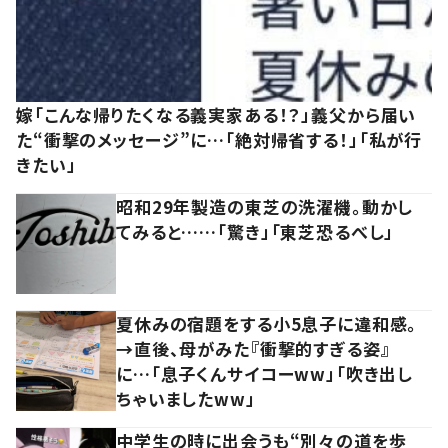
嫁「こんな帰りたくなる義実家ある！？」義父から届い
た“衝撃のメッセージ”に…「絶対帰省する！」「私が行
きたい」
昭和29年製造の東芝の洗濯機。動かし
てみると……「驚き」「東芝恐るべし」
夏休みの宿題をする小5息子に違和感。
→直後、母がみた『衝撃的すぎる姿』
に…「息子くんサイコーww」「吹き出し
ちゃいましたww」
中学生の時に出会うも“別々の道を歩