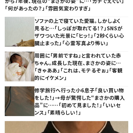
から7年後、現在の“まさかの姿”に…「ガチでえぐい」
「何があったの？」「雰囲気変わりすぎ」
ソファの上で寝ていた愛猫。しかしよく
見ると…「しっぽが取れてる！？」SNSが
ザワついた光景に「ヒッ！」「2秒くらい心
臓止まった」「心霊写真より怖い」
周囲に「男前ですね」と言われていた赤
ちゃん。成長した現在、まさかの姿に…
「きゃああ」「これは、モテるぞぉ」「客観
的にイケメン」
修学旅行へ行った小6息子「良い買い物
をした！」→母が驚愕した“まさかの購入
品”に……「初めて見ました！」「いいセ
ンス」「素晴らしい！」