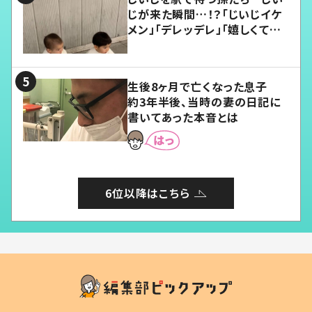
じが来た瞬間…！？「じいじイケ
メン」「デレッデレ」「嬉しくて可
愛くてたまらない」「幸せになれ
る」
生後8ヶ月で亡くなった息子
約3年半後、当時の妻の日記に
書いてあった本音とは
6位以降はこちら