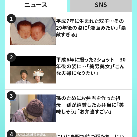
ニュース
SNS
平成7年に生まれた双子…その
29年後の姿に「漫画みたい」「素
敵すぎる」
平成6年に撮った2ショット 30
年後の姿に…「美男美女」「こん
な夫婦になりたい」
孫のためにお弁当を作った祖
母 孫が絶賛したお弁当に「美
味しそう」「お弁当すごい」
じいじを駅で待つ孫たち じい