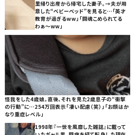
里帰り出産から帰宅した妻子。→夫が用
意した“ベビーベッド”を見ると…「英才
教育が過ぎるww」「闘魂こめられてる
わぁ～ww」
怪我をした4歳娘。直後、それを見た2歳息子の“衝撃
の行動”に…254万回表示「凄い配慮（笑）」「お顔はか
なり重症レベル」
1998年『一世を風靡した雑誌』に載って
いたギャル男。闘病を経て転身した現在