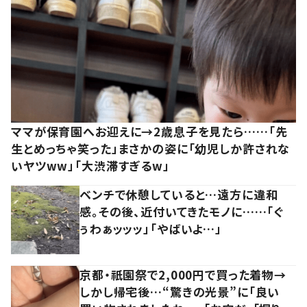
ママが保育園へお迎えに→2歳息子を見たら……「先
生とめっちゃ笑った」まさかの姿に「幼児しか許されな
いヤツww」「大渋滞すぎるw」
ベンチで休憩していると…遠方に違和
感。その後、近付いてきたモノに……「ぐ
ぅわぁッッッ」「やばいよ…」
京都・祇園祭で2,000円で買った着物→
しかし帰宅後…“驚きの光景”に「良い