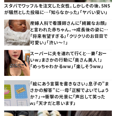
スタバでワッフルを注文した女性。しかしその後、SNS
が騒然とした投稿に…「知らなかった」「ヤバい安い」
産婦人科で看護師さんに「綺麗なお顔」
と言われた赤ちゃん。→成長後の姿に…
「将来有望すぎる」「クリクリのお目目で
可愛い」「渋い～！」
スーパーに夫を連れて行くと…妻「おー
いw」まさかの行動に「奥さん美人！」
「めっちゃわかるww」「楽しそうww」
「絵にあう言葉を書きなさい」息子の”ま
さかの解答”に…母「正解でよいでしょう
か？」→衝撃の光景に「声出して笑った
ｗ」「天才だと思います」