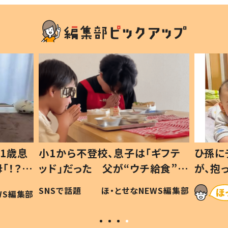
1歳息
小1から不登校、息子は「ギフテ
ひ孫に
「！？」
ッド」だった 父が“ウチ給食”を
が、抱
に「可愛
作り続ける理由とは #令和の親
「涙が
SNSで話題
ほ・とせなNEWS編集部
WS編集部
#令和の子
い」