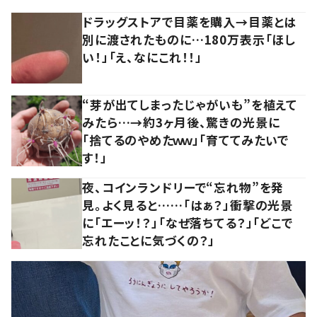
ドラッグストアで目薬を購入→目薬とは
別に渡されたものに…180万表示「ほし
い！」「え、なにこれ！！」
“芽が出てしまったじゃがいも”を植えて
みたら…→約3ヶ月後、驚きの光景に
「捨てるのやめたｗｗ」「育ててみたいで
す！」
夜、コインランドリーで“忘れ物”を発
見。よく見ると……「はぁ？」衝撃の光景
に「エーッ！？」「なぜ落ちてる？」「どこで
忘れたことに気づくの？」