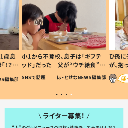
1歳息
小1から不登校、息子は「ギフテ
ひ孫に
「！？」
ッド」だった 父が“ウチ給食”を
が、抱
に「可愛
作り続ける理由とは #令和の親
「涙が
SNSで話題
ほ・とせなNEWS編集部
WS編集部
#令和の子
い」
ライター募集！
“人”のグッドニュースの取材・執筆をしてみませんか？