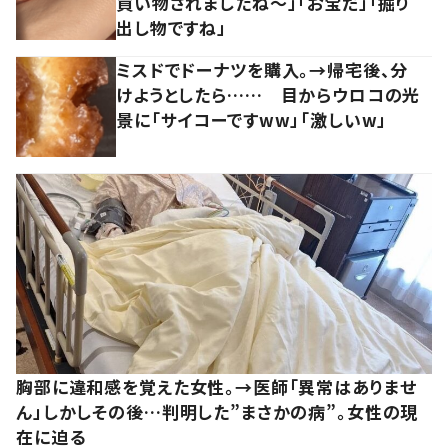
買い物されましたね～」「お宝だ」「掘り
出し物ですね」
ミスドでドーナツを購入。→帰宅後、分
けようとしたら…… 目からウロコの光
景に「サイコーですww」「激しいw」
胸部に違和感を覚えた女性。→医師「異常はありませ
ん」しかしその後…判明した”まさかの病”。女性の現
在に迫る