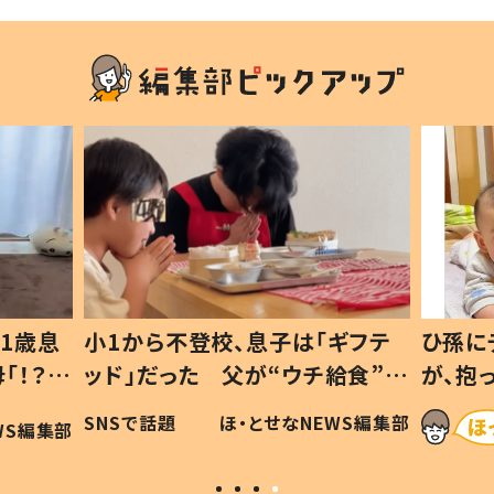
1歳息
小1から不登校、息子は「ギフテ
ひ孫に
「！？」
ッド」だった 父が“ウチ給食”を
が、抱
に「可愛
作り続ける理由とは #令和の親
「涙が
SNSで話題
ほ・とせなNEWS編集部
WS編集部
#令和の子
い」