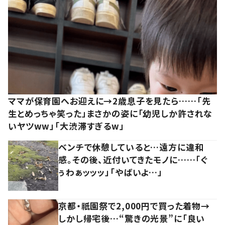
ママが保育園へお迎えに→2歳息子を見たら……「先
生とめっちゃ笑った」まさかの姿に「幼児しか許されな
いヤツww」「大渋滞すぎるw」
ベンチで休憩していると…遠方に違和
感。その後、近付いてきたモノに……「ぐ
ぅわぁッッッ」「やばいよ…」
京都・祇園祭で2,000円で買った着物→
しかし帰宅後…“驚きの光景”に「良い