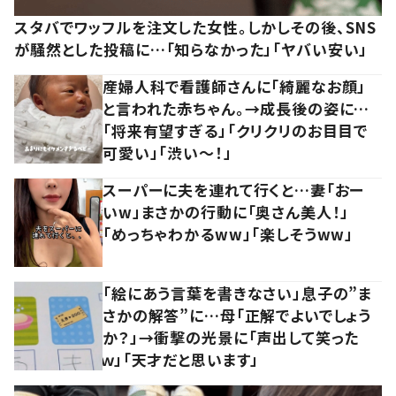
スタバでワッフルを注文した女性。しかしその後、SNS
が騒然とした投稿に…「知らなかった」「ヤバい安い」
産婦人科で看護師さんに「綺麗なお顔」
と言われた赤ちゃん。→成長後の姿に…
「将来有望すぎる」「クリクリのお目目で
可愛い」「渋い～！」
スーパーに夫を連れて行くと…妻「おー
いw」まさかの行動に「奥さん美人！」
「めっちゃわかるww」「楽しそうww」
「絵にあう言葉を書きなさい」息子の”ま
さかの解答”に…母「正解でよいでしょう
か？」→衝撃の光景に「声出して笑った
ｗ」「天才だと思います」