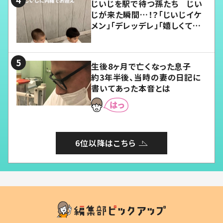
じいじを駅で待つ孫たち じい
じが来た瞬間…！？「じいじイケ
メン」「デレッデレ」「嬉しくて可
愛くてたまらない」「幸せになれ
る」
生後8ヶ月で亡くなった息子
約3年半後、当時の妻の日記に
書いてあった本音とは
6位以降はこちら