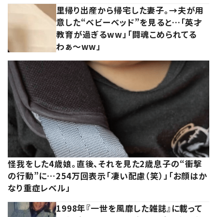
里帰り出産から帰宅した妻子。→夫が用
意した“ベビーベッド”を見ると…「英才
教育が過ぎるww」「闘魂こめられてる
わぁ～ww」
怪我をした4歳娘。直後、それを見た2歳息子の“衝撃
の行動”に…254万回表示「凄い配慮（笑）」「お顔はか
なり重症レベル」
1998年『一世を風靡した雑誌』に載って