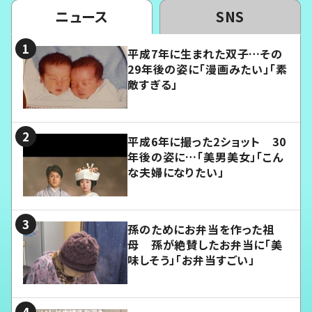
ニュース
SNS
平成7年に生まれた双子…その
29年後の姿に「漫画みたい」「素
敵すぎる」
平成6年に撮った2ショット 30
年後の姿に…「美男美女」「こん
な夫婦になりたい」
孫のためにお弁当を作った祖
母 孫が絶賛したお弁当に「美
味しそう」「お弁当すごい」