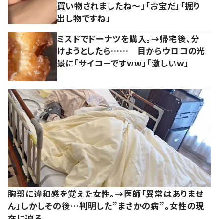
買い物されましたね～」「お宝だ」「掘り
出し物ですね」
ミスドでドーナツを購入。→帰宅後、分
けようとしたら…… 目からウロコの光
景に「サイコーですww」「激しいw」
胸部に違和感を覚えた女性。→医師「異常はありませ
ん」しかしその後…判明した”まさかの病”。女性の現
在に迫る