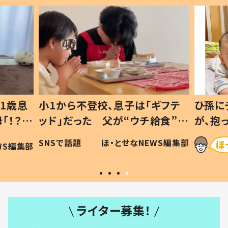
1歳息
小1から不登校、息子は「ギフテ
ひ孫に
「！？」
ッド」だった 父が“ウチ給食”を
が、抱
に「可愛
作り続ける理由とは #令和の親
「涙が
SNSで話題
ほ・とせなNEWS編集部
WS編集部
#令和の子
い」
ライター募集！