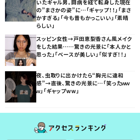
いたギャル男。闘病を経て転身した現在
の”まさかの姿”に…「ギャップ！！」「まさ
かすぎる」「今も昔もかっこいい」「素晴
らしい」
スッピン女性→戸田恵梨香さん風メイク
をした結果……驚きの光景に「本人かと
思った」「ベースが美しい」「似すぎ！！」
夜、虫取りに出かけたら“胸元に違和
感”→直後、驚きの光景に…「笑ったｗｗ
ｗ」「ギャップww」