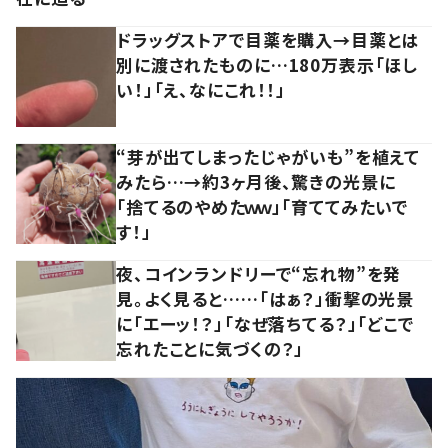
ドラッグストアで目薬を購入→目薬とは
別に渡されたものに…180万表示「ほし
い！」「え、なにこれ！！」
“芽が出てしまったじゃがいも”を植えて
みたら…→約3ヶ月後、驚きの光景に
「捨てるのやめたｗｗ」「育ててみたいで
す！」
夜、コインランドリーで“忘れ物”を発
見。よく見ると……「はぁ？」衝撃の光景
に「エーッ！？」「なぜ落ちてる？」「どこで
忘れたことに気づくの？」