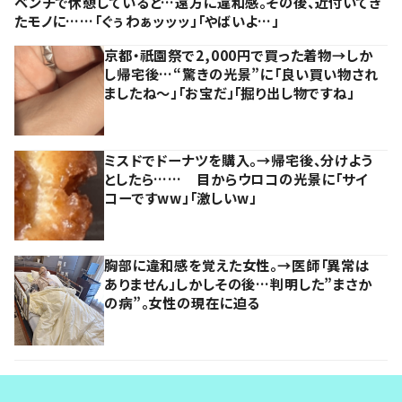
ベンチで休憩していると…遠方に違和感。その後、近付いてき
たモノに……「ぐぅわぁッッッ」「やばいよ…」
京都・祇園祭で2,000円で買った着物→しか
し帰宅後…“驚きの光景”に「良い買い物され
ましたね～」「お宝だ」「掘り出し物ですね」
ミスドでドーナツを購入。→帰宅後、分けよう
としたら…… 目からウロコの光景に「サイ
コーですww」「激しいw」
胸部に違和感を覚えた女性。→医師「異常は
ありません」しかしその後…判明した”まさか
の病”。女性の現在に迫る