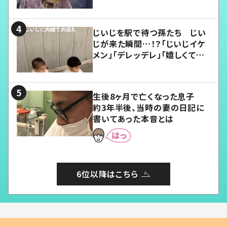
じいじを駅で待つ孫たち じい
じが来た瞬間…！？「じいじイケ
メン」「デレッデレ」「嬉しくて可
愛くてたまらない」「幸せになれ
る」
生後8ヶ月で亡くなった息子
約3年半後、当時の妻の日記に
書いてあった本音とは
6位以降はこちら