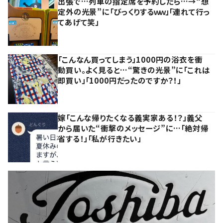
出張で…列車の指定席を予約したら…→“想
定外の光景”に「びっくりするｗｗ」「連れて行っ
てあげて笑」
「こんなん買ってしまう」1000円の浴衣を衝
動買い。よく見ると…“驚きの光景”に「これは
即買い」「1000円だったのですか？！」
嫁「こんな帰りたくなる義実家ある！？」義父
から届いた“衝撃のメッセージ”に…「絶対帰
省する！」「私が行きたい」