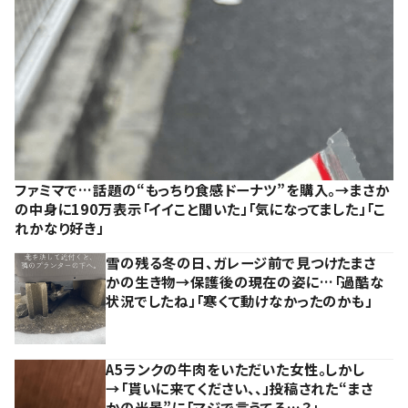
ファミマで…話題の“もっちり食感ドーナツ”を購入。→まさか
の中身に190万表示「イイこと聞いた」「気になってました」「こ
れかなり好き」
雪の残る冬の日、ガレージ前で見つけたまさ
かの生き物→保護後の現在の姿に…「過酷な
状況でしたね」「寒くて動けなかったのかも」
A5ランクの牛肉をいただいた女性。しかし
→「貰いに来てください、、」投稿された“まさ
かの光景”に「マジで言うてる…？」