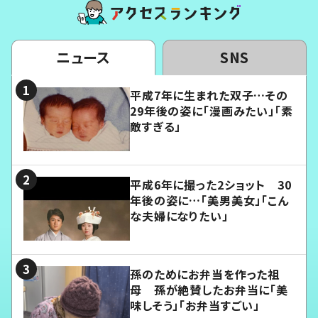
ニュース
SNS
平成7年に生まれた双子…その
29年後の姿に「漫画みたい」「素
敵すぎる」
平成6年に撮った2ショット 30
年後の姿に…「美男美女」「こん
な夫婦になりたい」
孫のためにお弁当を作った祖
母 孫が絶賛したお弁当に「美
味しそう」「お弁当すごい」