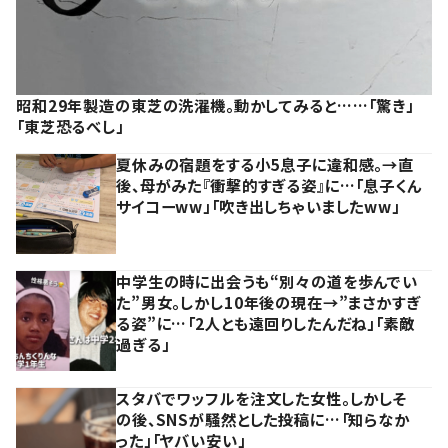
昭和29年製造の東芝の洗濯機。動かしてみると……「驚き」
「東芝恐るべし」
夏休みの宿題をする小5息子に違和感。→直
後、母がみた『衝撃的すぎる姿』に…「息子くん
サイコーww」「吹き出しちゃいましたww」
中学生の時に出会うも“別々の道を歩んでい
た”男女。しかし10年後の現在→”まさかすぎ
る姿”に…「2人とも遠回りしたんだね」「素敵
過ぎる」
スタバでワッフルを注文した女性。しかしそ
の後、SNSが騒然とした投稿に…「知らなか
った」「ヤバい安い」