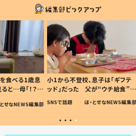
1歳息
小1から不登校、息子は「ギフテ
ひ孫に
「！？」
ッド」だった 父が“ウチ給食”を
が、抱
に「可愛
作り続ける理由とは #令和の親
「涙が
SNSで話題
ほ・とせなNEWS編集部
WS編集部
#令和の子
い」