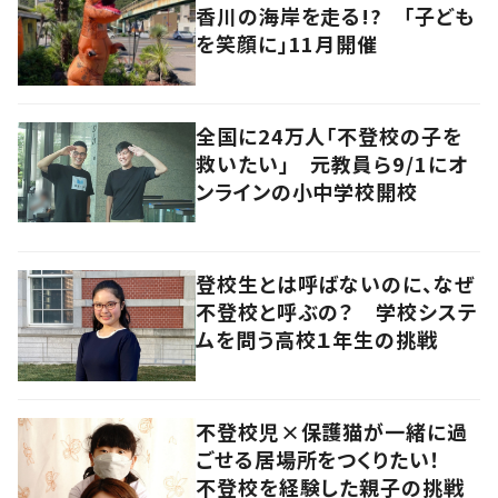
香川の海岸を走る!? 「子ども
を笑顔に」11月開催
全国に24万人「不登校の子を
救いたい」 元教員ら9/1にオ
ンラインの小中学校開校
登校生とは呼ばないのに、なぜ
不登校と呼ぶの？ 学校システ
ムを問う高校１年生の挑戦
不登校児×保護猫が一緒に過
ごせる居場所をつくりたい！
不登校を経験した親子の挑戦