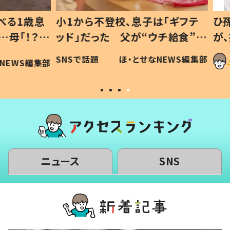
1歳息
小1から不登校、息子は「ギフテ
ひ孫に
「！？」
ッド」だった 父が“ウチ給食”を
が、抱
に「可愛
作り続ける理由とは #令和の親
「涙が
SNSで話題
ほ・とせなNEWS編集部
WS編集部
#令和の子
い」
ニュース
SNS