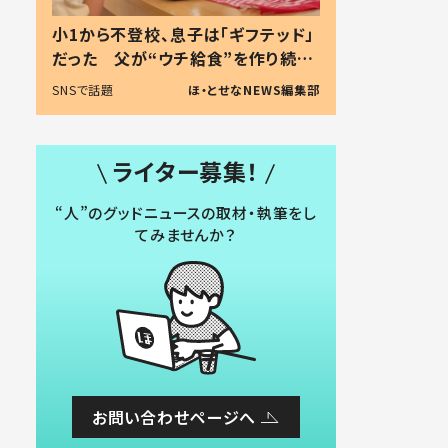
小1から不登校、息子は「ギフテッド」
だった 父が“ウチ給食”を作り続け
る理由とは #令和の親 #令和の子
SNSで話題
ほ・とせなNEWS編集部
ライター募集！
“人”のグッドニュースの取材・執筆をし
てみませんか？
お問い合わせページへ