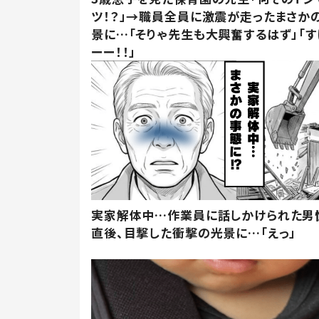
ツ！？」→職員全員に激震が走ったまさか
景に…「そりゃ先生も大興奮するはず」「す
ーー！！」
実家解体中…作業員に話しかけられた男
直後、目撃した衝撃の光景に…「えっ」