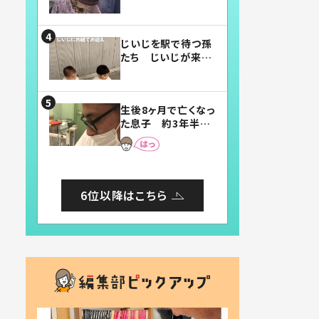
賛したお弁当に「美
味しそう」「お弁当す
ごい」
じいじを駅で待つ孫
たち じいじが来た
瞬間…！？「じいじイ
ケメン」「デレッデレ」
「嬉しくて可愛くてた
生後8ヶ月で亡くなっ
まらない」「幸せにな
た息子 約3年半
れる」
後、当時の妻の日記
に書いてあった本音
とは
6位以降はこちら