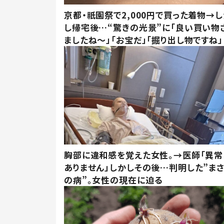
京都・祇園祭で2,000円で買った着物→
し帰宅後…“驚きの光景”に「良い買い物
ましたね～」「お宝だ」「掘り出し物ですね」
胸部に違和感を覚えた女性。→医師「異常
ありません」しかしその後…判明した”ま
の病”。女性の現在に迫る