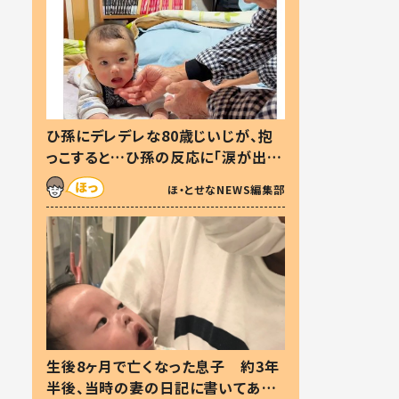
ひ孫にデレデレな80歳じいじが、抱
っこすると…ひ孫の反応に「涙が出ま
した」「可愛くて仕方ない」
ほ・とせなNEWS編集部
生後8ヶ月で亡くなった息子 約3年
半後、当時の妻の日記に書いてあっ