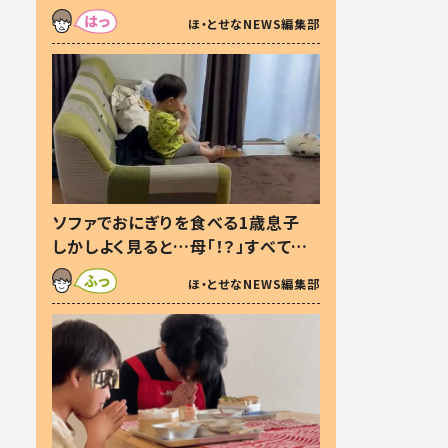
た本音とは
ほ・とせなNEWS編集部
ソファでおにぎりを食べる1歳息子
しかしよく見ると…母「！？」すべてを
察した母の投稿に「可愛いから許
ほ・とせなNEWS編集部
す！」「現行犯〜」