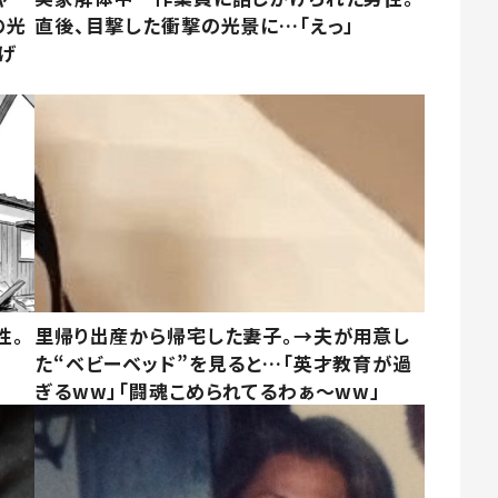
の光
直後、目撃した衝撃の光景に…「えっ」
げ
性。
里帰り出産から帰宅した妻子。→夫が用意し
た“ベビーベッド”を見ると…「英才教育が過
ぎるww」「闘魂こめられてるわぁ～ww」