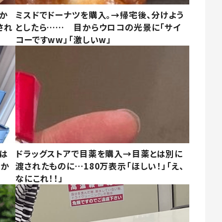
しか
ミスドでドーナツを購入。→帰宅後、分けよう
され
としたら…… 目からウロコの光景に「サイ
コーですww」「激しいw」
は
ドラッグストアで目薬を購入→目薬とは別に
さか
渡されたものに…180万表示「ほしい！」「え、
なにこれ！！」