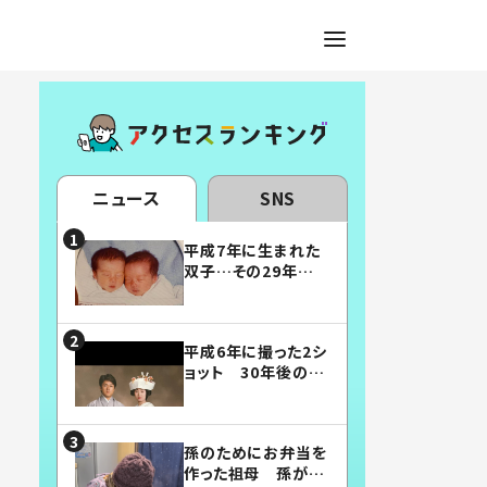
ニュース
SNS
平成7年に生まれた
双子…その29年後
の姿に「漫画みたい」
「素敵すぎる」
平成6年に撮った2シ
ョット 30年後の姿
に…「美男美女」「こ
んな夫婦になりた
い」
孫のためにお弁当を
作った祖母 孫が絶