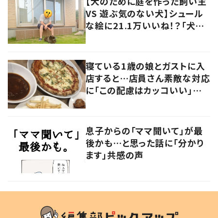
【犬のために庭を作った飼い主
VS 遊ぶ気のない犬】シュール
な絵に21.1万いいね！？「犬の
強い意志を感じる」
寝ている1歳の娘とガストに入
店すると…店員さん素敵な対応
に「この配慮はカッコいい」の
声
息子からの「ママ聞いて」が最
後かも…と思った話に「分かり
ます」共感の声