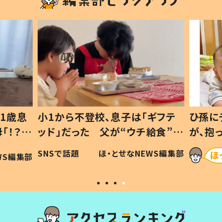
1歳息
小1から不登校、息子は「ギフテ
ひ孫に
「！？」
ッド」だった 父が“ウチ給食”を
が、抱
に「可愛
作り続ける理由とは #令和の親
「涙が
SNSで話題
ほ・とせなNEWS編集部
WS編集部
#令和の子
い」