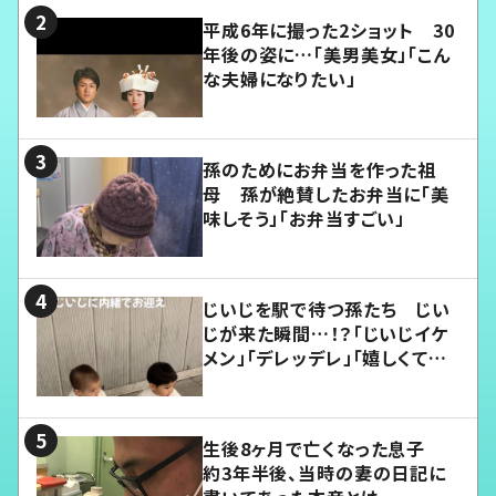
平成6年に撮った2ショット 30
年後の姿に…「美男美女」「こん
な夫婦になりたい」
孫のためにお弁当を作った祖
母 孫が絶賛したお弁当に「美
味しそう」「お弁当すごい」
じいじを駅で待つ孫たち じい
じが来た瞬間…！？「じいじイケ
メン」「デレッデレ」「嬉しくて可
愛くてたまらない」「幸せになれ
る」
生後8ヶ月で亡くなった息子
約3年半後、当時の妻の日記に