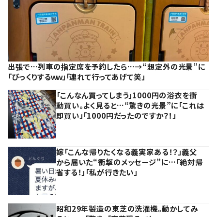
出張で…列車の指定席を予約したら…→“想定外の光景”に
「びっくりするｗｗ」「連れて行ってあげて笑」
「こんなん買ってしまう」1000円の浴衣を衝
動買い。よく見ると…“驚きの光景”に「これは
即買い」「1000円だったのですか？！」
嫁「こんな帰りたくなる義実家ある！？」義父
から届いた“衝撃のメッセージ”に…「絶対帰
省する！」「私が行きたい」
昭和29年製造の東芝の洗濯機。動かしてみ