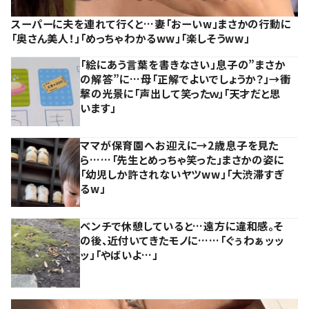
スーパーに夫を連れて行くと…妻「おーいw」まさかの行動に
「奥さん美人！」「めっちゃわかるww」「楽しそうww」
「絵にあう言葉を書きなさい」息子の”まさか
の解答”に…母「正解でよいでしょうか？」→衝
撃の光景に「声出して笑ったｗ」「天才だと思
います」
ママが保育園へお迎えに→2歳息子を見た
ら……「先生とめっちゃ笑った」まさかの姿に
「幼児しか許されないヤツww」「大渋滞すぎ
るw」
ベンチで休憩していると…遠方に違和感。そ
の後、近付いてきたモノに……「ぐぅわぁッッ
ッ」「やばいよ…」