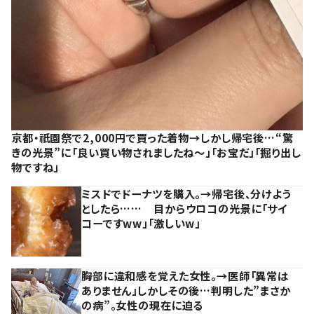
京都・祇園祭で2,000円で買った着物→しかし帰宅後…“驚
きの光景”に「良い買い物されましたね～」「お宝だ」「掘り出し
物ですね」
ミスドでドーナツを購入。→帰宅後、分けよう
としたら…… 目からウロコの光景に「サイ
コーですww」「激しいw」
胸部に違和感を覚えた女性。→医師「異常は
ありません」しかしその後…判明した”まさか
の病”。女性の現在に迫る