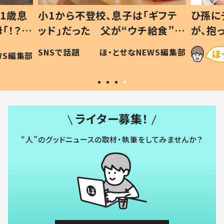
1歳息
小1から不登校、息子は「ギフテ
ひ孫に
「！？」
ッド」だった 父が“ウチ給食”を
が、抱
に「可愛
作り続ける理由とは #令和の親
「涙が
SNSで話題
ほ・とせなNEWS編集部
WS編集部
#令和の子
い」
ライター募集！
“人”のグッドニュースの取材・執筆をしてみませんか？