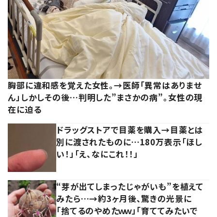
胸部に違和感を覚えた女性。→医師「異常はありませ
ん」しかしその後…判明した”まさかの病”。女性の現
在に迫る
ドラッグストアで目薬を購入→目薬とは
別に渡されたものに…180万表示「ほし
い！」「え、なにこれ！！」
“芽が出てしまったじゃがいも”を植えて
みたら…→約3ヶ月後、驚きの光景に
「捨てるのやめたｗｗ」「育ててみたいで