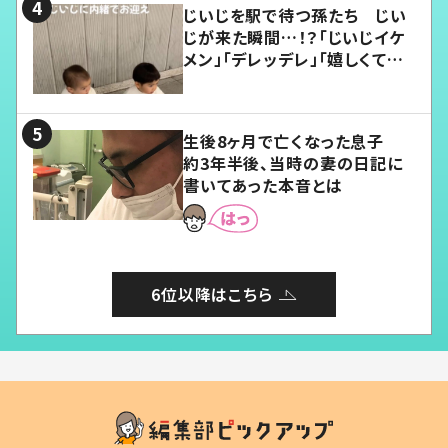
じいじを駅で待つ孫たち じい
じが来た瞬間…！？「じいじイケ
メン」「デレッデレ」「嬉しくて可
愛くてたまらない」「幸せになれ
る」
生後8ヶ月で亡くなった息子
約3年半後、当時の妻の日記に
書いてあった本音とは
6位以降はこちら