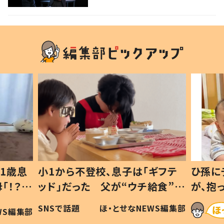
1歳息
小1から不登校、息子は「ギフテ
ひ孫に
「！？」
ッド」だった 父が“ウチ給食”を
が、抱
に「可愛
作り続ける理由とは #令和の親
「涙が
SNSで話題
ほ・とせなNEWS編集部
WS編集部
#令和の子
い」