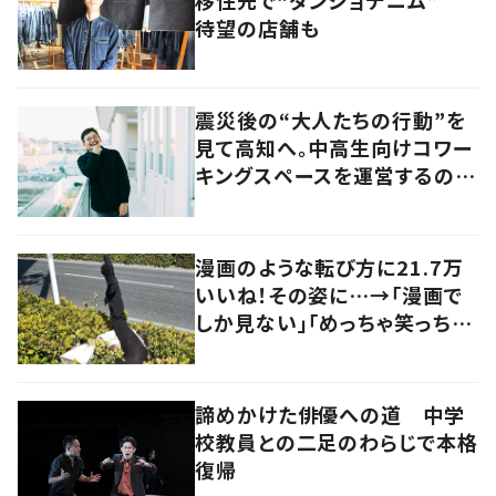
移住先で“ダンジョデニム”
待望の店舗も
震災後の“大人たちの行動”を
見て高知へ。中高生向けコワー
キングスペースを運営するのは
現役教員
漫画のような転び方に21.7万
いいね！その姿に…→「漫画で
しか見ない」「めっちゃ笑っちゃ
いました」
諦めかけた俳優への道 中学
校教員との二足のわらじで本格
復帰