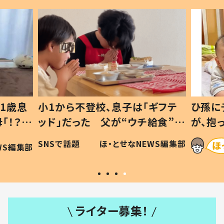
1歳息
小1から不登校、息子は「ギフテ
ひ孫に
「！？」
ッド」だった 父が“ウチ給食”を
が、抱
に「可愛
作り続ける理由とは #令和の親
「涙が
SNSで話題
ほ・とせなNEWS編集部
WS編集部
#令和の子
い」
ライター募集！