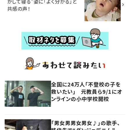
かして寝る”姿に「よく分かる」と
共感の声！
全国に24万人「不登校の子を
救いたい」 元教員ら9/1にオ
ンラインの小中学校開校
「男女男男女男女♪」の歌手、