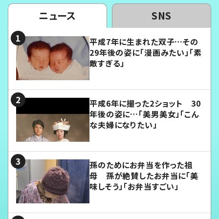
ニュース
SNS
平成7年に生まれた双子…その
29年後の姿に「漫画みたい」「素
敵すぎる」
平成6年に撮った2ショット 30
年後の姿に…「美男美女」「こん
な夫婦になりたい」
孫のためにお弁当を作った祖
母 孫が絶賛したお弁当に「美
味しそう」「お弁当すごい」