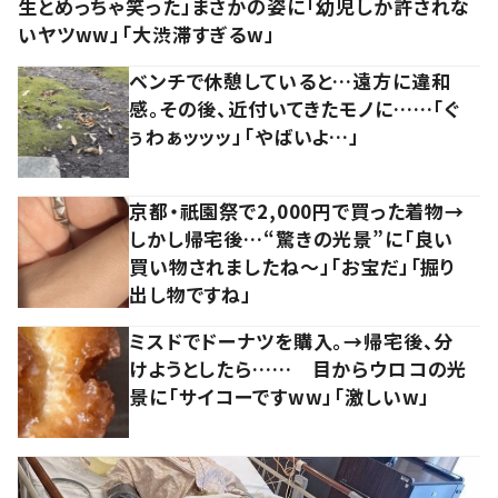
生とめっちゃ笑った」まさかの姿に「幼児しか許されな
いヤツww」「大渋滞すぎるw」
ベンチで休憩していると…遠方に違和
感。その後、近付いてきたモノに……「ぐ
ぅわぁッッッ」「やばいよ…」
京都・祇園祭で2,000円で買った着物→
しかし帰宅後…“驚きの光景”に「良い
買い物されましたね～」「お宝だ」「掘り
出し物ですね」
ミスドでドーナツを購入。→帰宅後、分
けようとしたら…… 目からウロコの光
景に「サイコーですww」「激しいw」