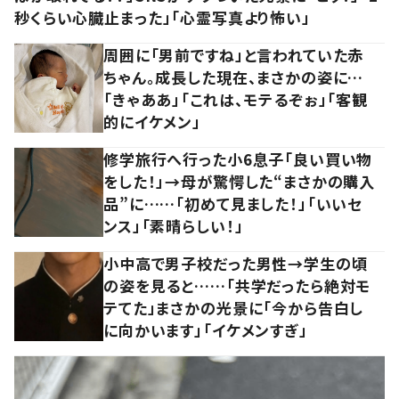
秒くらい心臓止まった」「心霊写真より怖い」
周囲に「男前ですね」と言われていた赤
ちゃん。成長した現在、まさかの姿に…
「きゃああ」「これは、モテるぞぉ」「客観
的にイケメン」
修学旅行へ行った小6息子「良い買い物
をした！」→母が驚愕した“まさかの購入
品”に……「初めて見ました！」「いいセ
ンス」「素晴らしい！」
小中高で男子校だった男性→学生の頃
の姿を見ると……「共学だったら絶対モ
テてた」まさかの光景に「今から告白し
に向かいます」「イケメンすぎ」