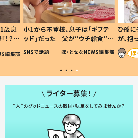
1歳息
小1から不登校、息子は「ギフテ
ひ孫に
「！？」
ッド」だった 父が“ウチ給食”を
が、抱
に「可愛
作り続ける理由とは #令和の親
「涙が
SNSで話題
ほ・とせなNEWS編集部
WS編集部
#令和の子
い」
ライター募集！
“人”のグッドニュースの取材・執筆をしてみませんか？