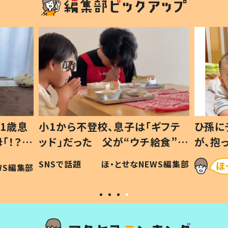
1歳息
小1から不登校、息子は「ギフテ
ひ孫に
「！？」
ッド」だった 父が“ウチ給食”を
が、抱
に「可愛
作り続ける理由とは #令和の親
「涙が
SNSで話題
ほ・とせなNEWS編集部
WS編集部
#令和の子
い」