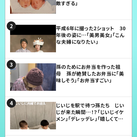
敵すぎる」
平成6年に撮った2ショット 30
年後の姿に…「美男美女」「こん
な夫婦になりたい」
孫のためにお弁当を作った祖
母 孫が絶賛したお弁当に「美
味しそう」「お弁当すごい」
じいじを駅で待つ孫たち じい
じが来た瞬間…！？「じいじイケ
メン」「デレッデレ」「嬉しくて可
愛くてたまらない」「幸せになれ
る」