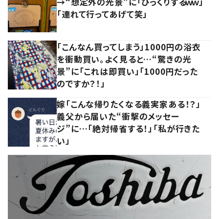
→“想定外の光景”に「びっくりするｗｗ」
「連れて行ってあげて笑」
「こんなん買ってしまう」1000円の浴衣
を衝動買い。よく見ると…“驚きの光
景”に「これは即買い」「1000円だった
のですか？！」
嫁「こんな帰りたくなる義実家ある！？」
義父から届いた“衝撃のメッセー
ジ”に…「絶対帰省する！」「私が行きた
い」