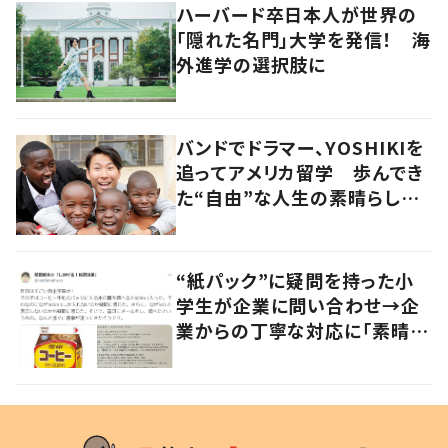
ハーバード卒日本人が世界の
「隠れた名門」大学を発信！ 海
外進学の選択肢に
バンドでドラマー、YOSHIKIを
追ってアメリカ留学 歩んでき
た“自由”な人生の素晴らしさ
を、英会話教室で子どもたち
に 徳島
“紙パック”に疑問を持った小
学生が企業に問い合わせ→企
業からの丁寧な対応に「素晴ら
しい」の声