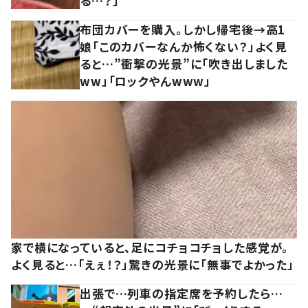
る…？」
布団カバーを購入。しかし帰宅後→高1
娘「このカバーなんか怖くない？」よく見
ると…”衝撃の光景”に「吹き出しました
ww」「ロックやんwww」
家で横になっていると、足にコチョコチョした感覚が。
よく見ると…「えぇ！？」驚きの光景に「無事でよかった」
出張で…列車の指定席を予約したら…