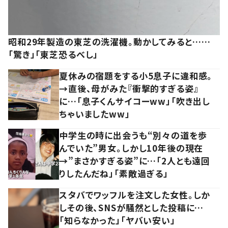
昭和29年製造の東芝の洗濯機。動かしてみると……
「驚き」「東芝恐るべし」
夏休みの宿題をする小5息子に違和感。
→直後、母がみた『衝撃的すぎる姿』
に…「息子くんサイコーww」「吹き出し
ちゃいましたww」
中学生の時に出会うも“別々の道を歩
んでいた”男女。しかし10年後の現在
→”まさかすぎる姿”に…「2人とも遠回
りしたんだね」「素敵過ぎる」
スタバでワッフルを注文した女性。しか
しその後、SNSが騒然とした投稿に…
「知らなかった」「ヤバい安い」