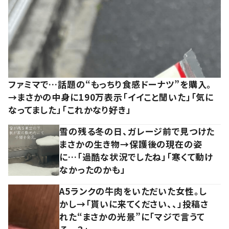
ファミマで…話題の“もっちり食感ドーナツ”を購入。
→まさかの中身に190万表示「イイこと聞いた」「気に
なってました」「これかなり好き」
雪の残る冬の日、ガレージ前で見つけた
まさかの生き物→保護後の現在の姿
に…「過酷な状況でしたね」「寒くて動け
なかったのかも」
A5ランクの牛肉をいただいた女性。し
かし→「貰いに来てください、、」投稿さ
れた“まさかの光景”に「マジで言うて