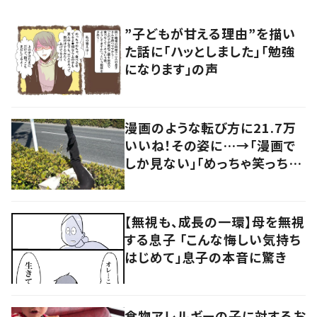
”子どもが甘える理由”を描い
た話に「ハッとしました」「勉強
になります」の声
漫画のような転び方に21.7万
いいね！その姿に…→「漫画で
しか見ない」「めっちゃ笑っちゃ
いました」
【無視も、成長の一環】母を無視
する息子 「こんな悔しい気持ち
はじめて」息子の本音に驚き
食物アレルギーの子に対するお