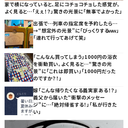
家で横になっていると、足にコチョコチョした感覚が。
よく見ると…「えぇ！？」驚きの光景に「無事でよかった」
出張で…列車の指定席を予約したら…
→“想定外の光景”に「びっくりするｗｗ」
「連れて行ってあげて笑」
「こんなん買ってしまう」1000円の浴衣
を衝動買い。よく見ると…“驚きの光
景”に「これは即買い」「1000円だった
のですか？！」
嫁「こんな帰りたくなる義実家ある！？」
義父から届いた“衝撃のメッセー
ジ”に…「絶対帰省する！」「私が行きた
い」