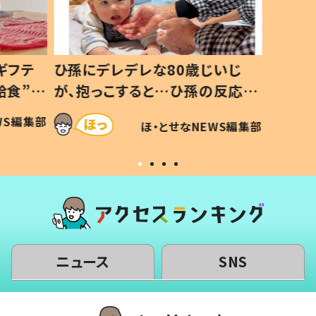
ギフテ
ひ孫にデレデレな80歳じいじ
給食”を
が、抱っこすると…ひ孫の反応に
和の親
「涙が出ました」「可愛くて仕方な
WS編集部
ほ・とせなNEWS編集部
い」
ニュース
SNS