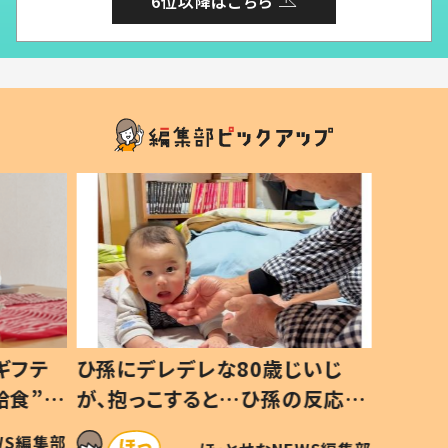
6位以降はこちら
ギフテ
ひ孫にデレデレな80歳じいじ
給食”を
が、抱っこすると…ひ孫の反応に
和の親
「涙が出ました」「可愛くて仕方な
WS編集部