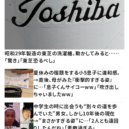
昭和29年製造の東芝の洗濯機。動かしてみると……
「驚き」「東芝恐るべし」
夏休みの宿題をする小5息子に違和感。
→直後、母がみた『衝撃的すぎる姿』
に…「息子くんサイコーww」「吹き出し
ちゃいましたww」
中学生の時に出会うも“別々の道を歩
んでいた”男女。しかし10年後の現在
→”まさかすぎる姿”に…「2人とも遠回
りしたんだね」「素敵過ぎる」