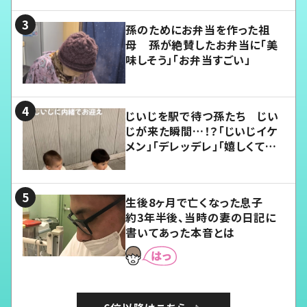
孫のためにお弁当を作った祖
母 孫が絶賛したお弁当に「美
味しそう」「お弁当すごい」
じいじを駅で待つ孫たち じい
じが来た瞬間…！？「じいじイケ
メン」「デレッデレ」「嬉しくて可
愛くてたまらない」「幸せになれ
る」
生後8ヶ月で亡くなった息子
約3年半後、当時の妻の日記に
書いてあった本音とは