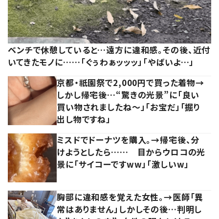
ベンチで休憩していると…遠方に違和感。その後、近付
いてきたモノに……「ぐぅわぁッッッ」「やばいよ…」
京都・祇園祭で2,000円で買った着物→
しかし帰宅後…“驚きの光景”に「良い
買い物されましたね～」「お宝だ」「掘り
出し物ですね」
ミスドでドーナツを購入。→帰宅後、分
けようとしたら…… 目からウロコの光
景に「サイコーですww」「激しいw」
胸部に違和感を覚えた女性。→医師「異
常はありません」しかしその後…判明し