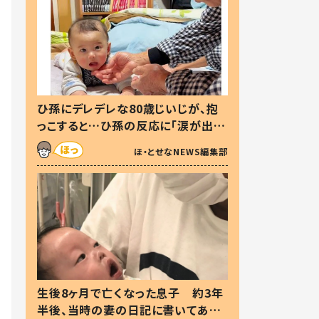
ひ孫にデレデレな80歳じいじが、抱
っこすると…ひ孫の反応に「涙が出ま
した」「可愛くて仕方ない」
ほ・とせなNEWS編集部
生後8ヶ月で亡くなった息子 約3年
半後、当時の妻の日記に書いてあっ