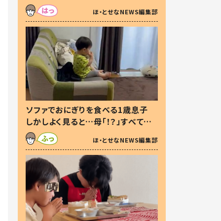
た本音とは
ほ・とせなNEWS編集部
ソファでおにぎりを食べる1歳息子
しかしよく見ると…母「！？」すべてを
察した母の投稿に「可愛いから許
ほ・とせなNEWS編集部
す！」「現行犯〜」