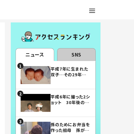
ニュース
SNS
平成7年に生まれた
双子…その29年後
の姿に「漫画みたい」
「素敵すぎる」
平成6年に撮った2シ
ョット 30年後の姿
に…「美男美女」「こ
んな夫婦になりた
い」
孫のためにお弁当を
作った祖母 孫が絶