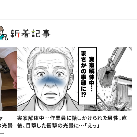
ャ
実家解体中…作業員に話しかけられた男性。直
の光景
後、目撃した衝撃の光景に…「えっ」
ー