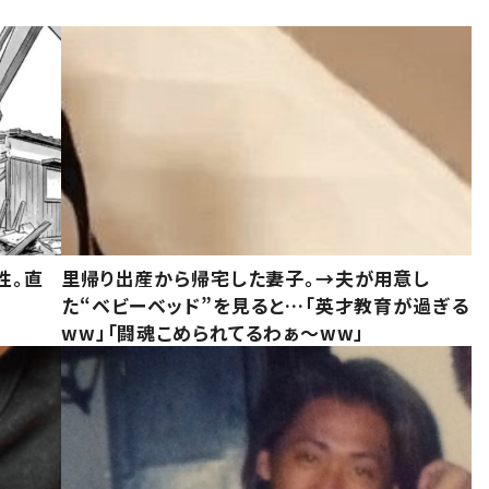
性。直
里帰り出産から帰宅した妻子。→夫が用意し
た“ベビーベッド”を見ると…「英才教育が過ぎる
ww」「闘魂こめられてるわぁ～ww」