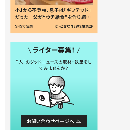
小1から不登校、息子は「ギフテッド」
だった 父が“ウチ給食”を作り続け
る理由とは #令和の親 #令和の子
SNSで話題
ほ・とせなNEWS編集部
ライター募集！
“人”のグッドニュースの取材・執筆をし
てみませんか？
お問い合わせページへ