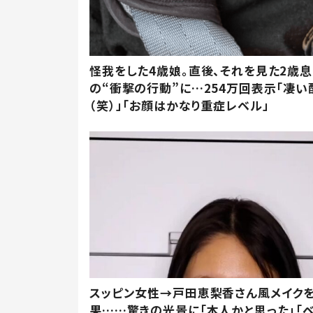
怪我をした4歳娘。直後、それを見た2歳
の“衝撃の行動”に…254万回表示「凄い
（笑）」「お顔はかなり重症レベル」
スッピン女性→戸田恵梨香さん風メイク
果……驚きの光景に「本人かと思った」「