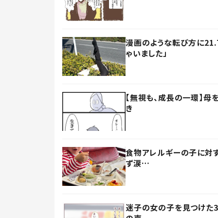
漫画のような転び方に21
ゃいました」
【無視も、成長の一環】母
き
食物アレルギーの子に対す
ず涙…
迷子の女の子を見つけた3