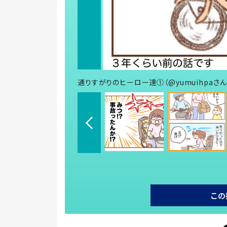
通りすがりのヒーロー達①（@yumuihpaさ
この