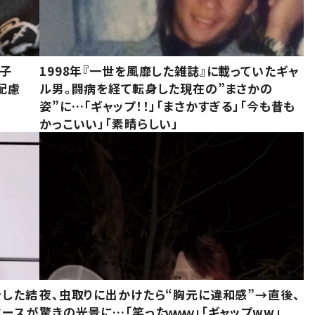
息子
1998年『一世を風靡した雑誌』に載っていたギャ
配慮
ル男。闘病を経て転身した現在の”まさかの
姿”に…「ギャップ！！」「まさかすぎる」「今も昔も
かっこいい」「素晴らしい」
をした結
夜、虫取りに出かけたら“胸元に違和感”→直後、
ベースが
驚きの光景に…「笑ったｗｗｗ」「ギャップww」