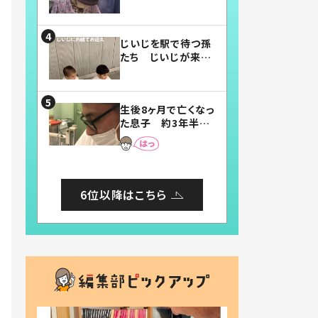
賛したお弁当に「美
味しそう」「お弁当す
ごい」
じいじを駅で待つ孫
たち じいじが来た
瞬間…！？「じいじイ
ケメン」「デレッデレ」
「嬉しくて可愛くてた
生後8ヶ月で亡くなっ
まらない」「幸せにな
た息子 約3年半
れる」
後、当時の妻の日記
に書いてあった本音
とは
6位以降はこちら