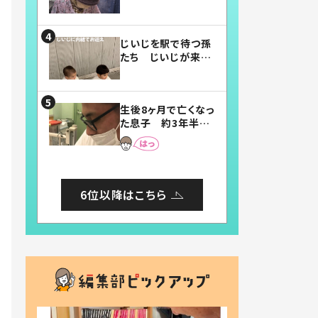
賛したお弁当に「美
味しそう」「お弁当す
ごい」
じいじを駅で待つ孫
たち じいじが来た
瞬間…！？「じいじイ
ケメン」「デレッデレ」
「嬉しくて可愛くてた
生後8ヶ月で亡くなっ
まらない」「幸せにな
た息子 約3年半
れる」
後、当時の妻の日記
に書いてあった本音
とは
6位以降はこちら