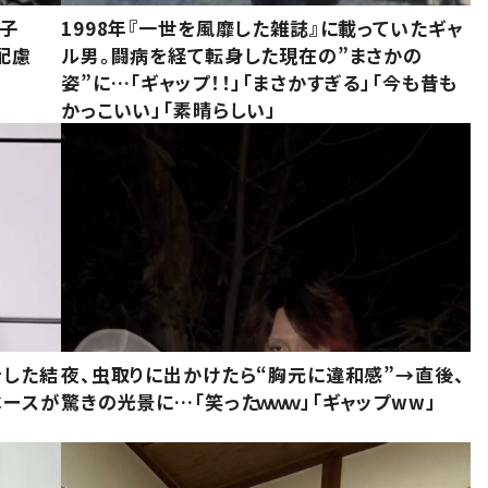
息子
1998年『一世を風靡した雑誌』に載っていたギャ
配慮
ル男。闘病を経て転身した現在の”まさかの
姿”に…「ギャップ！！」「まさかすぎる」「今も昔も
かっこいい」「素晴らしい」
をした結
夜、虫取りに出かけたら“胸元に違和感”→直後、
ベースが
驚きの光景に…「笑ったｗｗｗ」「ギャップww」