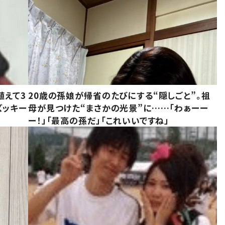
植えて3
20歳の孫娘が帰省のたびにする“隠しごと”。祖
ズッキー
母が見つけた“まさかの光景”に……「わぁーー
ー！」「最高の孫だ」「これいいですね」