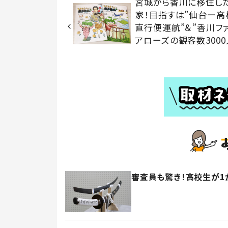
宮城から香川に移住し
家！目指すは”仙台ー高
直行便運航”＆”香川フ
アローズの観客数3000
審査員も驚き！高校生が1