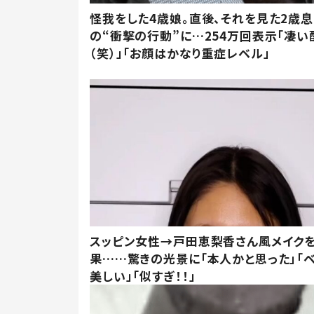
怪我をした4歳娘。直後、それを見た2歳
の“衝撃の行動”に…254万回表示「凄い
（笑）」「お顔はかなり重症レベル」
スッピン女性→戸田恵梨香さん風メイク
果……驚きの光景に「本人かと思った」「
美しい」「似すぎ！！」