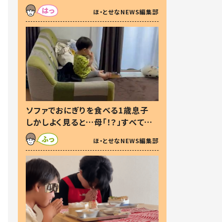
た本音とは
ほ・とせなNEWS編集部
ソファでおにぎりを食べる1歳息子
しかしよく見ると…母「！？」すべてを
察した母の投稿に「可愛いから許
ほ・とせなNEWS編集部
す！」「現行犯〜」