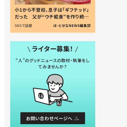
小1から不登校、息子は「ギフテッド」
だった 父が“ウチ給食”を作り続け
る理由とは #令和の親 #令和の子
SNSで話題
ほ・とせなNEWS編集部
ライター募集！
“人”のグッドニュースの取材・執筆をし
てみませんか？
お問い合わせページへ