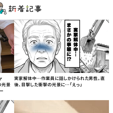
ャ
実家解体中…作業員に話しかけられた男性。直
の光景
後、目撃した衝撃の光景に…「えっ」
ー