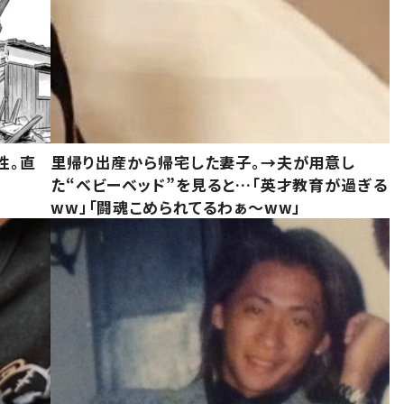
性。直
里帰り出産から帰宅した妻子。→夫が用意し
た“ベビーベッド”を見ると…「英才教育が過ぎる
ww」「闘魂こめられてるわぁ～ww」