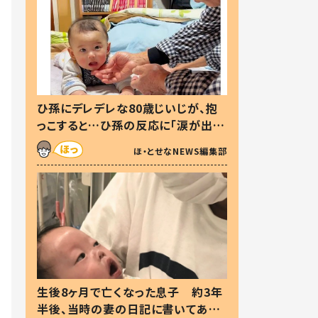
ひ孫にデレデレな80歳じいじが、抱
っこすると…ひ孫の反応に「涙が出ま
した」「可愛くて仕方ない」
ほ・とせなNEWS編集部
生後8ヶ月で亡くなった息子 約3年
半後、当時の妻の日記に書いてあっ