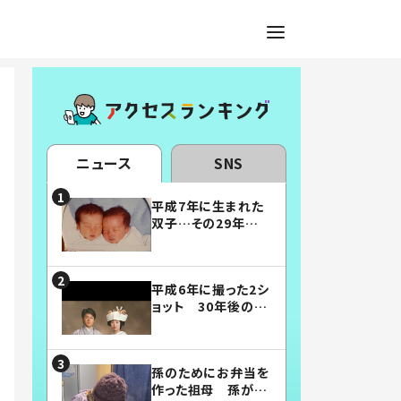
ニュース
SNS
平成7年に生まれた
双子…その29年後
の姿に「漫画みたい」
「素敵すぎる」
平成6年に撮った2シ
ョット 30年後の姿
に…「美男美女」「こ
んな夫婦になりた
い」
孫のためにお弁当を
作った祖母 孫が絶