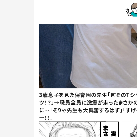
3歳息子を見た保育園の先生「何そのTシ
ツ！？」→職員全員に激震が走ったまさか
に…「そりゃ先生も大興奮するはず」「すげ
ー！！」