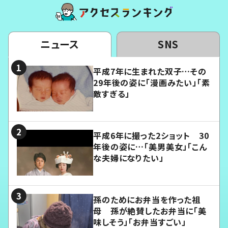
ニュース
SNS
平成7年に生まれた双子…その
29年後の姿に「漫画みたい」「素
敵すぎる」
平成6年に撮った2ショット 30
年後の姿に…「美男美女」「こん
な夫婦になりたい」
孫のためにお弁当を作った祖
母 孫が絶賛したお弁当に「美
味しそう」「お弁当すごい」