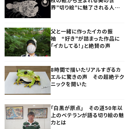
界”切り絵”に魅了される人続
出！
父と一緒に作ったイカの振
袖 “好き”が詰まった作品に
「イカしてる！」と絶賛の声
8時間で描いたリアルすぎるカ
エルに驚きの声 その超絶テク
ニックを聞いた
「白黒が原点」 その道50年以
上のベテランが語る切り絵の魅
力とは