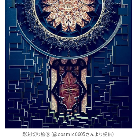
彫刻切り絵⑥（@cosmic0605さんより提供）