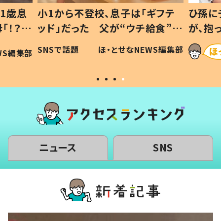
1歳息
小1から不登校、息子は「ギフテ
ひ孫に
「！？」
ッド」だった 父が“ウチ給食”を
が、抱
に「可愛
作り続ける理由とは #令和の親
「涙が
SNSで話題
ほ・とせなNEWS編集部
WS編集部
#令和の子
い」
ニュース
SNS