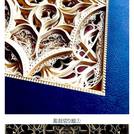
彫刻切り絵①