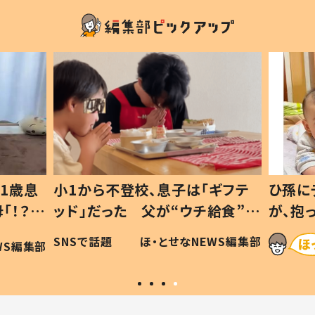
1歳息
小1から不登校、息子は「ギフテ
ひ孫に
「！？」
ッド」だった 父が“ウチ給食”を
が、抱
に「可愛
作り続ける理由とは #令和の親
「涙が
SNSで話題
ほ・とせなNEWS編集部
WS編集部
#令和の子
い」