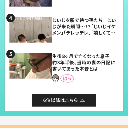
じいじを駅で待つ孫たち じい
じが来た瞬間…！？「じいじイケ
メン」「デレッデレ」「嬉しくて可
愛くてたまらない」「幸せになれ
る」
生後8ヶ月で亡くなった息子
約3年半後、当時の妻の日記に
書いてあった本音とは
6位以降はこちら