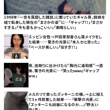
1998年『一世を風靡した雑誌』に載っていたギャル男。闘病を
経て転身した現在の”まさかの姿”に…「ギャップ！！」「まさか
すぎる」「今も昔もかっこいい」「素晴らしい」
スッピン女性→戸田恵梨香さん風メイクをし
た結果……驚きの光景に「本人かと思った」
「ベースが美しい」「似すぎ！！」
夜、虫取りに出かけたら“胸元に違和感”→直
後、驚きの光景に…「笑ったｗｗｗ」「ギャップ
ww」
メルカリで買ったズッキーニの種。→土に植え
て3ヶ月放置した結果……『衝撃の光景』に
「ズッキーニも凶器になるのか、、」「野太い
音！笑」