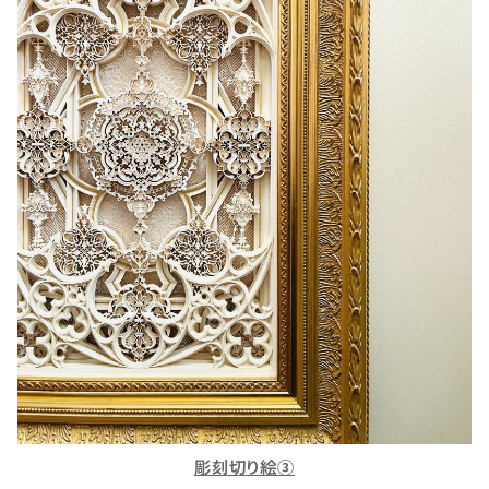
彫刻切り絵③