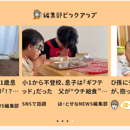
1歳息
小1から不登校、息子は「ギフテ
ひ孫に
「！？」
ッド」だった 父が“ウチ給食”を
が、抱
に「可愛
作り続ける理由とは #令和の親
「涙が
SNSで話題
ほ・とせなNEWS編集部
WS編集部
#令和の子
い」