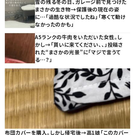
雪の残る冬の日、ガレージ前で見つけた
まさかの生き物→保護後の現在の姿
に…「過酷な状況でしたね」「寒くて動け
なかったのかも」
A5ランクの牛肉をいただいた女性。し
かし→「貰いに来てください、、」投稿さ
れた“まさかの光景”に「マジで言うて
る…？」
布団カバーを購入。しかし帰宅後→高1娘「このカバー