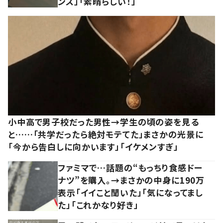
ンス」「素晴らしい！」
小中高で男子校だった男性→学生の頃の姿を見る
と……「共学だったら絶対モテてた」まさかの光景に
「今から告白しに向かいます」「イケメンすぎ」
ファミマで…話題の“もっちり食感ドー
ナツ”を購入。→まさかの中身に190万
表示「イイこと聞いた」「気になってまし
た」「これかなり好き」