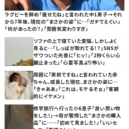
ラグビーを辞め「痩せたね」と言われた中1男子→それ
から7年後、現在の“まさかの姿”に…「ガチでえぐい」
「何があったの？」「雰囲気変わりすぎ」
ソファの上で寝ていた愛猫。しかしよく
見ると…「しっぽが取れてる！？」SNSが
ザワついた光景に「ヒッ！」「2秒くらい心
臓止まった」「心霊写真より怖い」
周囲に「男前ですね」と言われていた赤
ちゃん。成長した現在、まさかの姿に…
「きゃああ」「これは、モテるぞぉ」「客観
的にイケメン」
修学旅行へ行った小6息子「良い買い物
をした！」→母が驚愕した“まさかの購入
品”に……「初めて見ました！」「いいセ