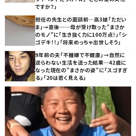
ですか？」
担任の先生との面談前…高3娘「ただい
ま」→直後……母が受け取った”まさか
のモノ”に「生き抜く力に100万点！」「シ
ゴデキ！！」「将来めっちゃ出世しそう」
9年前の夫「不機嫌で不健康」→自然に
逆らわない生活を送った結果…42歳に
なった現在の”まさかの姿”に「スゴすぎ
る」「20は若く見える」