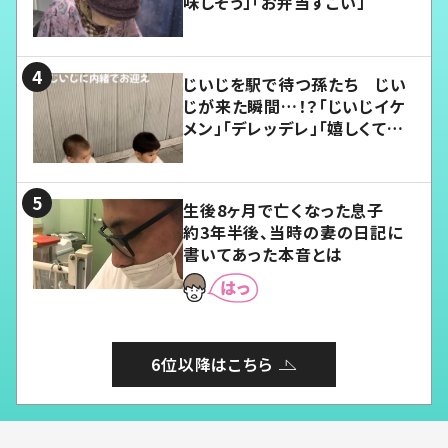
味しそう」「お弁当すごい」
じいじを駅で待つ孫たち じい
じが来た瞬間…！？「じいじイケ
メン」「デレッデレ」「嬉しくて可
愛くてたまらない」「幸せになれ
る」
生後8ヶ月で亡くなった息子
約3年半後、当時の妻の日記に
書いてあった本音とは
6位以降はこちら