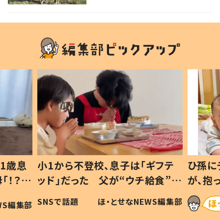
1歳息
小1から不登校、息子は「ギフテ
ひ孫に
「！？」
ッド」だった 父が“ウチ給食”を
が、抱
に「可愛
作り続ける理由とは #令和の親
「涙が
SNSで話題
ほ・とせなNEWS編集部
WS編集部
#令和の子
い」