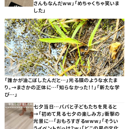
さんもなんだww」「めちゃくちゃ笑いま
した」
「誰かが油こぼしたんだと…」光る膜のような水たま
り。→まさかの正体に…「知らなかった！！」「新たな学
び…」
七夕当日…パパと子どもたちを見ると
→「初めて見る七夕の楽しみ方」衝撃の
光景に…「おもろすぎるwww」「そうい
うイベントだっけ？w」「どこの星の文化