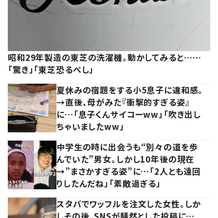
昭和29年製造の東芝の洗濯機。動かしてみると……
「驚き」「東芝恐るべし」
夏休みの宿題をする小5息子に違和感。
→直後、母がみた『衝撃的すぎる姿』
に…「息子くんサイコーww」「吹き出し
ちゃいましたww」
中学生の時に出会うも“別々の道を歩
んでいた”男女。しかし10年後の現在
→”まさかすぎる姿”に…「2人とも遠回
りしたんだね」「素敵過ぎる」
スタバでワッフルを注文した女性。しか
しその後、SNSが騒然とした投稿に…