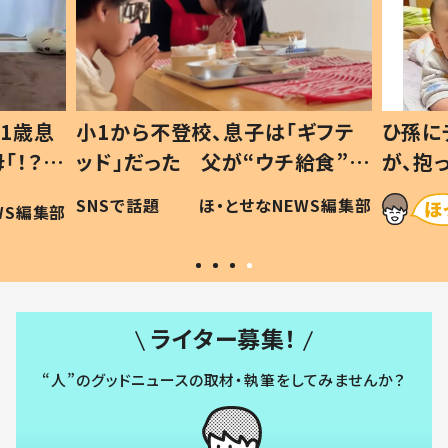
1歳息
小1から不登校、息子は「ギフテ
ひ孫に
「！？」
ッド」だった 父が“ウチ給食”を
が、抱
に「可愛
作り続ける理由とは #令和の親
「涙が
SNSで話題
ほ・とせなNEWS編集部
WS編集部
#令和の子
い」
ライター募集！
“人”のグッドニュースの取材・執筆をしてみませんか？