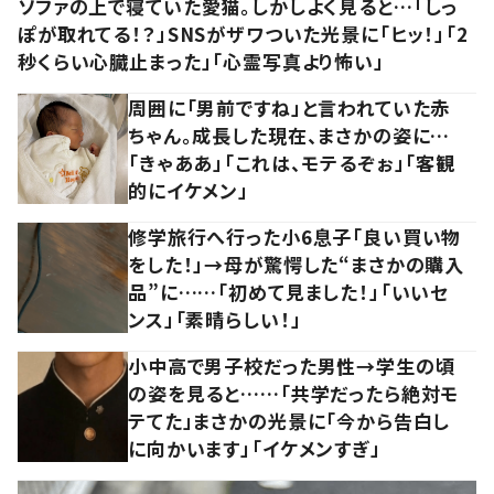
ソファの上で寝ていた愛猫。しかしよく見ると…「しっ
ぽが取れてる！？」SNSがザワついた光景に「ヒッ！」「2
秒くらい心臓止まった」「心霊写真より怖い」
周囲に「男前ですね」と言われていた赤
ちゃん。成長した現在、まさかの姿に…
「きゃああ」「これは、モテるぞぉ」「客観
的にイケメン」
修学旅行へ行った小6息子「良い買い物
をした！」→母が驚愕した“まさかの購入
品”に……「初めて見ました！」「いいセ
ンス」「素晴らしい！」
小中高で男子校だった男性→学生の頃
の姿を見ると……「共学だったら絶対モ
テてた」まさかの光景に「今から告白し
に向かいます」「イケメンすぎ」