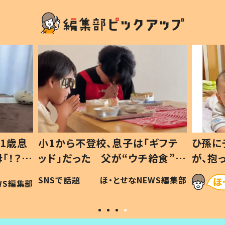
1歳息
小1から不登校、息子は「ギフテ
ひ孫に
「！？」
ッド」だった 父が“ウチ給食”を
が、抱
に「可愛
作り続ける理由とは #令和の親
「涙が
SNSで話題
ほ・とせなNEWS編集部
WS編集部
#令和の子
い」