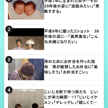
平成7年に生まれた双子…その
29年後の姿に「漫画みたい」「素
敵すぎる」
平成6年に撮った2ショット 30
年後の姿に…「美男美女」「こん
な夫婦になりたい」
孫のためにお弁当を作った祖
母 孫が絶賛したお弁当に「美
味しそう」「お弁当すごい」
じいじを駅で待つ孫たち じい
じが来た瞬間…！？「じいじイケ
メン」「デレッデレ」「嬉しくて可
愛くてたまらない」「幸せになれ