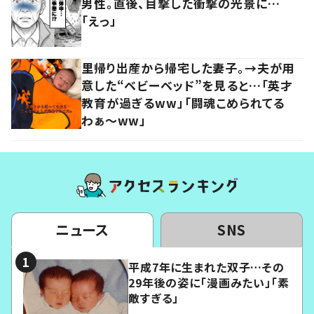
男性。直後、目撃した衝撃の光景に…
「えっ」
里帰り出産から帰宅した妻子。→夫が用
意した“ベビーベッド”を見ると…「英才
教育が過ぎるww」「闘魂こめられてる
わぁ～ww」
ニュース
SNS
平成7年に生まれた双子…その
29年後の姿に「漫画みたい」「素
敵すぎる」