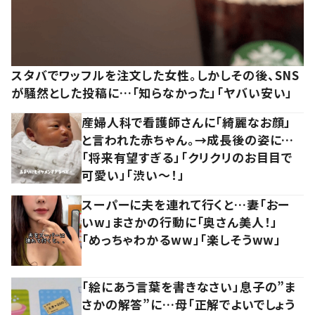
スタバでワッフルを注文した女性。しかしその後、SNS
が騒然とした投稿に…「知らなかった」「ヤバい安い」
産婦人科で看護師さんに「綺麗なお顔」
と言われた赤ちゃん。→成長後の姿に…
「将来有望すぎる」「クリクリのお目目で
可愛い」「渋い～！」
スーパーに夫を連れて行くと…妻「おー
いw」まさかの行動に「奥さん美人！」
「めっちゃわかるww」「楽しそうww」
「絵にあう言葉を書きなさい」息子の”ま
さかの解答”に…母「正解でよいでしょう