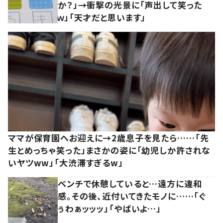
か？」→衝撃の光景に「声出して笑った
ｗ」「天才だと思います」
ママが保育園へお迎えに→2歳息子を見たら……「先
生とめっちゃ笑った」まさかの姿に「幼児しか許されな
いヤツww」「大渋滞すぎるw」
ベンチで休憩していると…遠方に違和
感。その後、近付いてきたモノに……「ぐ
ぅわぁッッッ」「やばいよ…」