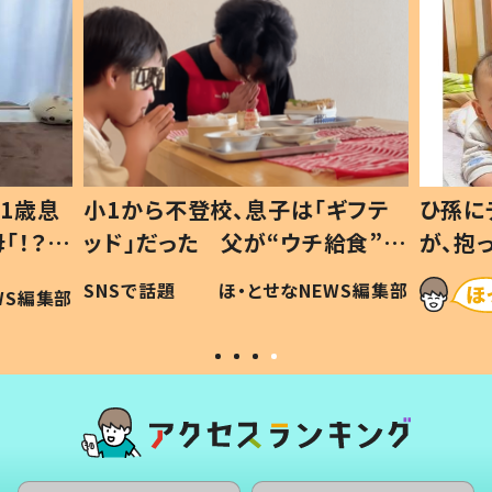
1歳息
小1から不登校、息子は「ギフテ
ひ孫に
「！？」
ッド」だった 父が“ウチ給食”を
が、抱
に「可愛
作り続ける理由とは #令和の親
「涙が
SNSで話題
ほ・とせなNEWS編集部
WS編集部
#令和の子
い」