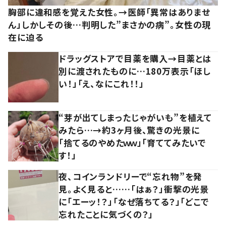
胸部に違和感を覚えた女性。→医師「異常はありませ
ん」しかしその後…判明した”まさかの病”。女性の現
在に迫る
ドラッグストアで目薬を購入→目薬とは
別に渡されたものに…180万表示「ほし
い！」「え、なにこれ！！」
“芽が出てしまったじゃがいも”を植えて
みたら…→約3ヶ月後、驚きの光景に
「捨てるのやめたｗｗ」「育ててみたいで
す！」
夜、コインランドリーで“忘れ物”を発
見。よく見ると……「はぁ？」衝撃の光景
に「エーッ！？」「なぜ落ちてる？」「どこで
忘れたことに気づくの？」