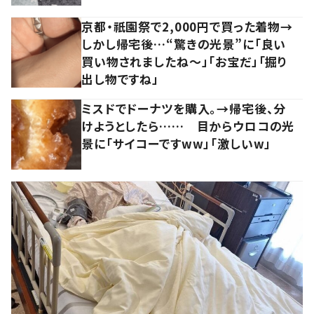
京都・祇園祭で2,000円で買った着物→
しかし帰宅後…“驚きの光景”に「良い
買い物されましたね～」「お宝だ」「掘り
出し物ですね」
ミスドでドーナツを購入。→帰宅後、分
けようとしたら…… 目からウロコの光
景に「サイコーですww」「激しいw」