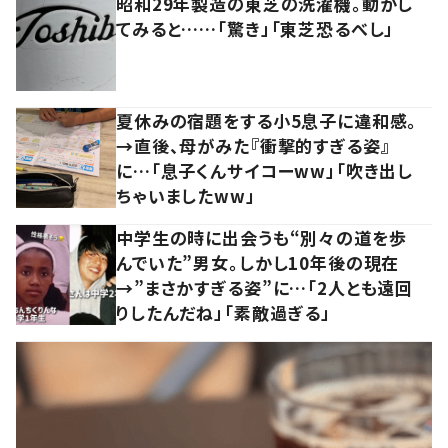
昭和29年製造の東芝の洗濯機。動かし
てみると……「驚き」「東芝恐るべし」
夏休みの宿題をする小5息子に違和感。
→直後、母がみた『衝撃的すぎる姿』
に…「息子くんサイコーww」「吹き出し
ちゃいましたww」
中学生の時に出会うも“別々の道を歩
んでいた”男女。しかし10年後の現在
→”まさかすぎる姿”に…「2人とも遠回
りしたんだね」「素敵過ぎる」