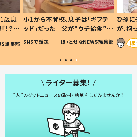
1歳息
小1から不登校、息子は「ギフテ
ひ孫に
「！？」
ッド」だった 父が“ウチ給食”を
が、抱
に「可愛
作り続ける理由とは #令和の親
「涙が
SNSで話題
ほ・とせなNEWS編集部
WS編集部
#令和の子
い」
ライター募集！
“人”のグッドニュースの取材・執筆をしてみませんか？