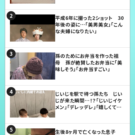
平成6年に撮った2ショット 30
年後の姿に…「美男美女」「こん
な夫婦になりたい」
孫のためにお弁当を作った祖
母 孫が絶賛したお弁当に「美
味しそう」「お弁当すごい」
じいじを駅で待つ孫たち じい
じが来た瞬間…！？「じいじイケ
メン」「デレッデレ」「嬉しくて可
愛くてたまらない」「幸せになれ
る」
生後8ヶ月で亡くなった息子