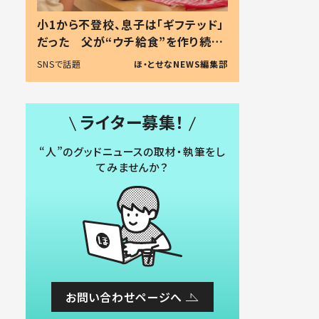
小1から不登校、息子は「ギフテッド」
だった 父が“ウチ給食”を作り続け
る理由とは #令和の親 #令和の子
SNSで話題
ほ・とせなNEWS編集部
ライター募集！
“人”のグッドニュースの取材・執筆をし
てみませんか？
お問い合わせページへ