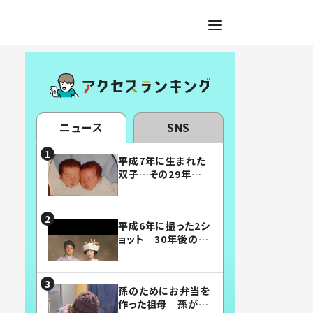
ニュース
SNS
平成7年に生まれた
双子…その29年後
の姿に「漫画みたい」
「素敵すぎる」
平成6年に撮った2シ
ョット 30年後の姿
に…「美男美女」「こ
んな夫婦になりた
い」
孫のためにお弁当を
作った祖母 孫が絶