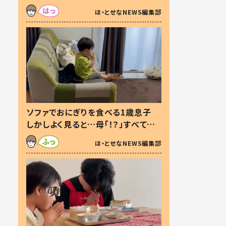
た本音とは
ほ・とせなNEWS編集部
ソファでおにぎりを食べる1歳息子
しかしよく見ると…母「！？」すべてを
察した母の投稿に「可愛いから許
ほ・とせなNEWS編集部
す！」「現行犯〜」