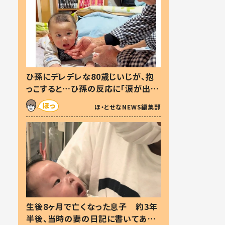
ひ孫にデレデレな80歳じいじが、抱
っこすると…ひ孫の反応に「涙が出ま
した」「可愛くて仕方ない」
ほ・とせなNEWS編集部
生後8ヶ月で亡くなった息子 約3年
半後、当時の妻の日記に書いてあっ