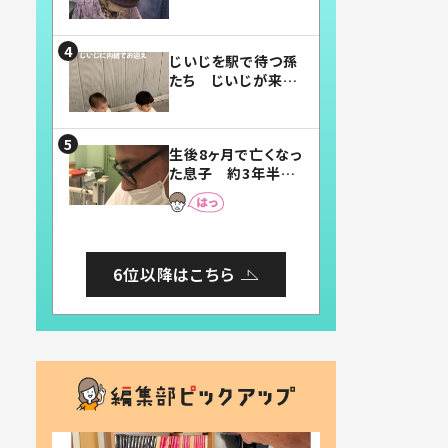
賛したお弁当に「美
味しそう」「お弁当す
ごい」
じいじを駅で待つ孫
たち じいじが来た
瞬間…！？「じいじイ
ケメン」「デレッデレ」
「嬉しくて可愛くてた
生後8ヶ月で亡くなっ
まらない」「幸せにな
た息子 約3年半
れる」
後、当時の妻の日記
に書いてあった本音
とは
6位以降はこちら