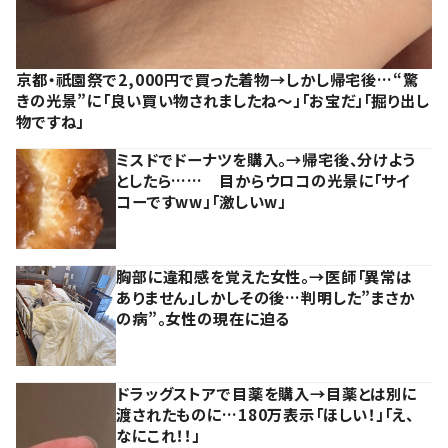
京都・祇園祭で2,000円で買った着物→しかし帰宅後…“驚
きの光景”に「良い買い物されましたね～」「お宝だ」「掘り出し
物ですね」
ミスドでドーナツを購入。→帰宅後、分けよう
としたら…… 目からウロコの光景に「サイ
コーですww」「激しいw」
胸部に違和感を覚えた女性。→医師「異常は
ありません」しかしその後…判明した”まさか
の病”。女性の現在に迫る
ドラッグストアで目薬を購入→目薬とは別に
渡されたものに…180万表示「ほしい！」「え、
なにこれ！！」