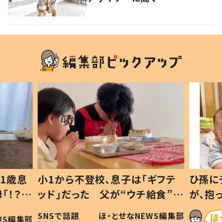
ギフテ
ひ孫にデレデレな80歳じいじ
給食”を
が、抱っこすると…ひ孫の反応に
和の親
「涙が出ました」「可愛くて仕方な
WS編集部
ほ・とせなNEWS編集部