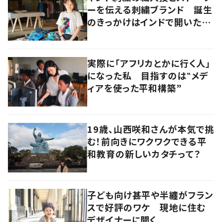
ーを伝える刺繍ブランド 誕生
のきっかけはインドで開いたフ
ァッションショー
実際に「アフリカとかに行く人」
になった私 目指すのは‟メデ
ィアを使った平和構築”
19歳、山西咲和さんが本気で挑
む！前向きにワクワクできる平
和教育の新しいカタチって？
子ども向け甚平や半纏がフラン
スで好評のワケ 現地に住む
デザイナーに聞く