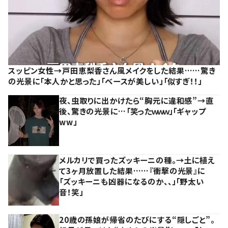
スッピン女性→戸田恵梨香さん風メイクをした結果……驚き
の光景に「本人かと思った」「ベースが美しい」「似すぎ！！」
夜、虫取りに出かけたら“胸元に違和感”→直
後、驚きの光景に…「笑ったｗｗｗ」「ギャップ
ww」
メルカリで買ったズッキーニの種。→土に植え
て3ヶ月放置した結果……『衝撃の光景』に
「ズッキーニも凶器になるのか、、」「野太い
音！笑」
20歳の孫娘が帰省のたびにする“隠しごと”。