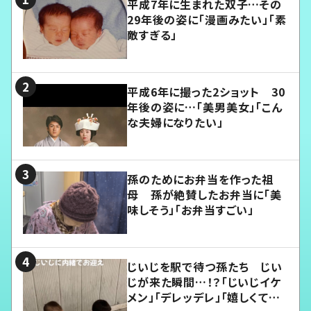
平成7年に生まれた双子…その
29年後の姿に「漫画みたい」「素
敵すぎる」
平成6年に撮った2ショット 30
年後の姿に…「美男美女」「こん
な夫婦になりたい」
孫のためにお弁当を作った祖
母 孫が絶賛したお弁当に「美
味しそう」「お弁当すごい」
じいじを駅で待つ孫たち じい
じが来た瞬間…！？「じいじイケ
メン」「デレッデレ」「嬉しくて可