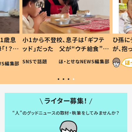
ギフテ
ひ孫にデレデレな80歳じいじ
給食”を
が、抱っこすると…ひ孫の反応に
和の親
「涙が出ました」「可愛くて仕方な
WS編集部
ほ・とせなNEWS編集部
い」
ライター募集！
“人”のグッドニュースの取材・執筆をしてみませんか？