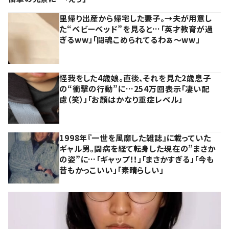
里帰り出産から帰宅した妻子。→夫が用意し
た“ベビーベッド”を見ると…「英才教育が過
ぎるww」「闘魂こめられてるわぁ～ww」
怪我をした4歳娘。直後、それを見た2歳息子
の“衝撃の行動”に…254万回表示「凄い配
慮（笑）」「お顔はかなり重症レベル」
1998年『一世を風靡した雑誌』に載っていた
ギャル男。闘病を経て転身した現在の”まさか
の姿”に…「ギャップ！！」「まさかすぎる」「今も
昔もかっこいい」「素晴らしい」