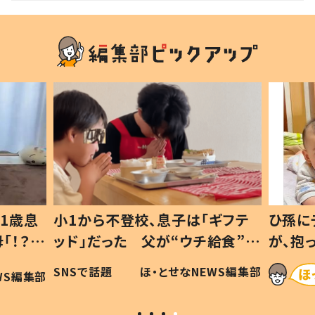
1歳息
小1から不登校、息子は「ギフテ
ひ孫に
「！？」
ッド」だった 父が“ウチ給食”を
が、抱
に「可愛
作り続ける理由とは #令和の親
「涙が
SNSで話題
ほ・とせなNEWS編集部
WS編集部
#令和の子
い」