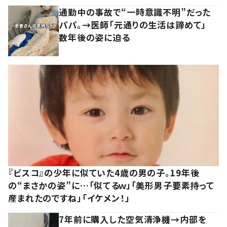
通勤中の事故で“一時意識不明”だった
パパ。→医師「元通りの生活は諦めて」
数年後の姿に迫る
『ビスコ』の少年に似ていた4歳の男の子。19年後
の“まさかの姿”に…「似てるｗ」「美形男子要素持って
産まれたのですね」「イケメン！」
7年前に購入した空気清浄機→内部を