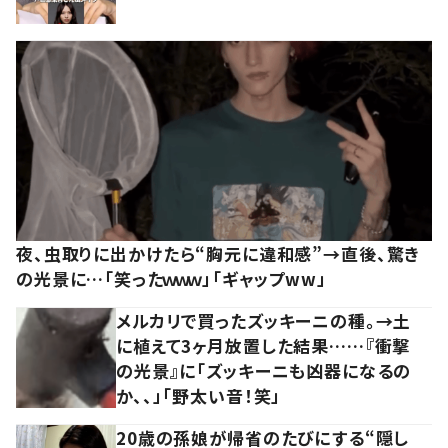
夜、虫取りに出かけたら“胸元に違和感”→直後、驚き
の光景に…「笑ったｗｗｗ」「ギャップww」
メルカリで買ったズッキーニの種。→土
に植えて3ヶ月放置した結果……『衝撃
の光景』に「ズッキーニも凶器になるの
か、、」「野太い音！笑」
20歳の孫娘が帰省のたびにする“隠し