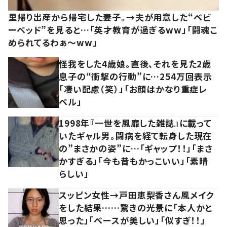
里帰り出産から帰宅した妻子。→夫が用意した“ベビ
ーベッド”を見ると…「英才教育が過ぎるww」「闘魂こ
められてるわぁ～ww」
怪我をした4歳娘。直後、それを見た2歳
息子の“衝撃の行動”に…254万回表示
「凄い配慮（笑）」「お顔はかなり重症レ
ベル」
1998年『一世を風靡した雑誌』に載って
いたギャル男。闘病を経て転身した現在
の”まさかの姿”に…「ギャップ！！」「まさ
かすぎる」「今も昔もかっこいい」「素晴
らしい」
スッピン女性→戸田恵梨香さん風メイク
をした結果……驚きの光景に「本人かと
思った」「ベースが美しい」「似すぎ！！」