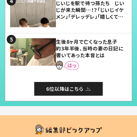
じいじを駅で待つ孫たち じい
じが来た瞬間…！？「じいじイケ
メン」「デレッデレ」「嬉しくて可
愛くてたまらない」「幸せになれ
る」
生後8ヶ月で亡くなった息子
約3年半後、当時の妻の日記に
書いてあった本音とは
6位以降はこちら