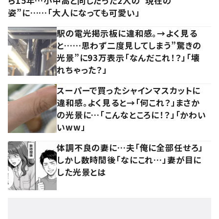
ら15年…小中高と同じだった2人の“現在の
姿”に……「大人になっても可愛い」
駅の電光掲示板に違和感。→よく見る
と……思わず二度見してしまう”驚きの
光景”に93万表示「なんだこれ！？」「壊
れちゃった？」
スーパーで買ったシャインマスカットに
違和感。よく見ると→「何これ？」まさか
の光景に…「こんなところに！？」「かわい
いww」
体調不良の妻に…夫「俺に全部任せろ」
しかし数時間後「なにこれ…」妻が目に
した光景とは