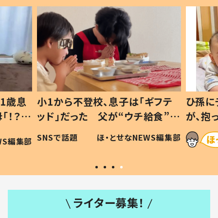
1歳息
小1から不登校、息子は「ギフテ
ひ孫に
「！？」
ッド」だった 父が“ウチ給食”を
が、抱
に「可愛
作り続ける理由とは #令和の親
「涙が
SNSで話題
ほ・とせなNEWS編集部
WS編集部
#令和の子
い」
ライター募集！