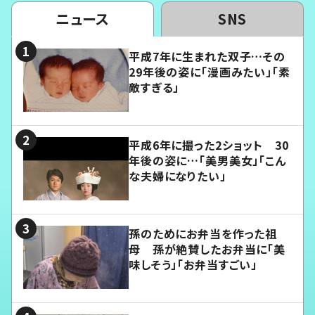
ニュース
SNS
平成7年に生まれた双子…その
29年後の姿に「漫画みたい」「素
敵すぎる」
平成6年に撮った2ショット 30
年後の姿に…「美男美女」「こん
な夫婦になりたい」
孫のためにお弁当を作った祖
母 孫が絶賛したお弁当に「美
味しそう」「お弁当すごい」