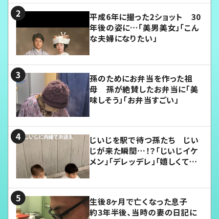
平成6年に撮った2ショット 30
年後の姿に…「美男美女」「こん
な夫婦になりたい」
孫のためにお弁当を作った祖
母 孫が絶賛したお弁当に「美
味しそう」「お弁当すごい」
じいじを駅で待つ孫たち じい
じが来た瞬間…！？「じいじイケ
メン」「デレッデレ」「嬉しくて可
愛くてたまらない」「幸せになれ
る」
生後8ヶ月で亡くなった息子
約3年半後、当時の妻の日記に