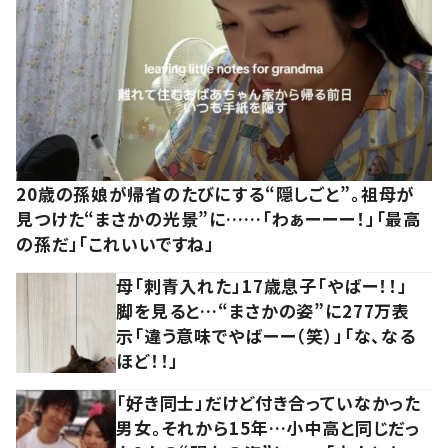
20歳の孫娘が帰省のたびにする“隠しごと”。祖母が
見つけた“まさかの光景”に……「わぁーーー！」「最高
の孫だ」「これいいですね」
母「刺青入れた」17歳息子「やばー！！」
脚を見ると…“まさかの姿”に277万表
示「違う意味でやばーー（笑）」「な、なる
ほど！！」
「好き同士」だけど付き合っていなかった
男女。それから15年…小中高と同じだっ