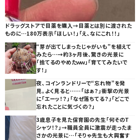
ドラッグストアで目薬を購入→目薬とは別に渡された
ものに…180万表示「ほしい！」「え、なにこれ！！」
“芽が出てしまったじゃがいも”を植えて
みたら…→約3ヶ月後、驚きの光景に
「捨てるのやめたｗｗ」「育ててみたいで
す！」
夜、コインランドリーで“忘れ物”を発
見。よく見ると……「はぁ？」衝撃の光景
に「エーッ！？」「なぜ落ちてる？」「どこで
忘れたことに気づくの？」
3歳息子を見た保育園の先生「何そのT
シャツ！？」→職員全員に激震が走ったま
さかの光景に…「そりゃ先生も大興奮す