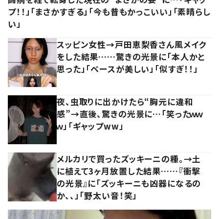
プ！！」「まさかすぎる」「今も昔もかっこいい」「素晴らし
い」
スッピン女性→戸田恵梨香さん風メイク
をした結果……驚きの光景に「本人かと
思った」「ベースが美しい」「似すぎ！！」
夜、虫取りに出かけたら“胸元に違和
感”→直後、驚きの光景に…「笑ったｗｗ
ｗ」「ギャップww」
メルカリで買ったズッキーニの種。→土
に植えて3ヶ月放置した結果……『衝撃
の光景』に「ズッキーニも凶器になるの
か、、」「野太い音！笑」