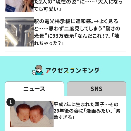
た2人の“現在の姿”に……「大人になっ
ても可愛い」
駅の電光掲示板に違和感。→よく見る
と……思わず二度見してしまう”驚きの
光景”に93万表示「なんだこれ！？」「壊
れちゃった？」
ニュース
SNS
平成7年に生まれた双子…その
29年後の姿に「漫画みたい」「素
敵すぎる」