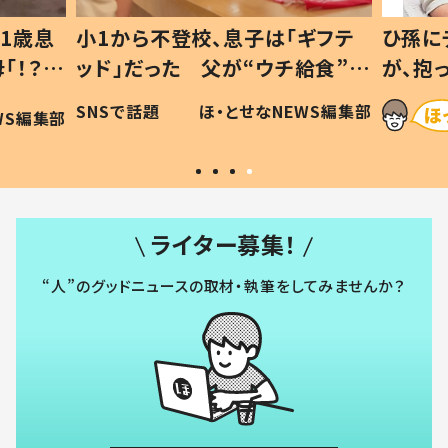
1歳息
小1から不登校、息子は「ギフテ
ひ孫に
「！？」
ッド」だった 父が“ウチ給食”を
が、抱
に「可愛
作り続ける理由とは #令和の親
「涙が
SNSで話題
ほ・とせなNEWS編集部
WS編集部
#令和の子
い」
ライター募集！
“人”のグッドニュースの取材・執筆をしてみませんか？