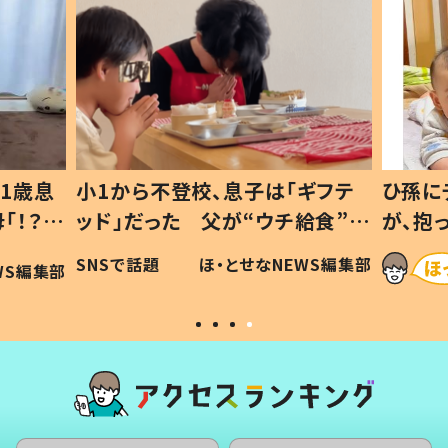
1歳息
小1から不登校、息子は「ギフテ
ひ孫に
「！？」
ッド」だった 父が“ウチ給食”を
が、抱
に「可愛
作り続ける理由とは #令和の親
「涙が
SNSで話題
ほ・とせなNEWS編集部
WS編集部
#令和の子
い」