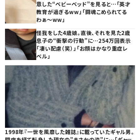
意した“ベビーベッド”を見ると…「英才
教育が過ぎるww」「闘魂こめられてる
わぁ～ww」
怪我をした4歳娘。直後、それを見た2歳
息子の“衝撃の行動”に…254万回表示
「凄い配慮（笑）」「お顔はかなり重症レ
ベル」
1998年『一世を風靡した雑誌』に載っていたギャル男。
闘病を経て転身した現在の”まさかの姿”に…「ギャッ