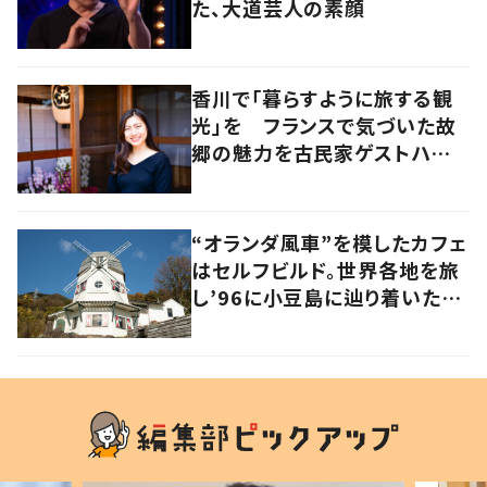
た、大道芸人の素顔
香川で「暮らすように旅する観
光」を フランスで気づいた故
郷の魅力を古民家ゲストハウス
に
“オランダ風車”を模したカフェ
はセルフビルド。世界各地を旅
し’96に小豆島に辿り着いた家
族の軌跡とこれから。