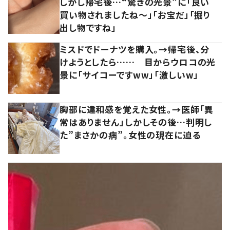
しかし帰宅後…“驚きの光景”に「良い
買い物されましたね～」「お宝だ」「掘り
出し物ですね」
ミスドでドーナツを購入。→帰宅後、分
けようとしたら…… 目からウロコの光
景に「サイコーですww」「激しいw」
胸部に違和感を覚えた女性。→医師「異
常はありません」しかしその後…判明し
た”まさかの病”。女性の現在に迫る