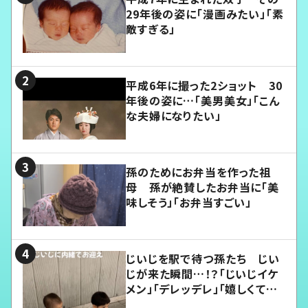
29年後の姿に「漫画みたい」「素
敵すぎる」
平成6年に撮った2ショット 30
年後の姿に…「美男美女」「こん
な夫婦になりたい」
孫のためにお弁当を作った祖
母 孫が絶賛したお弁当に「美
味しそう」「お弁当すごい」
じいじを駅で待つ孫たち じい
じが来た瞬間…！？「じいじイケ
メン」「デレッデレ」「嬉しくて可
愛くてたまらない」「幸せになれ