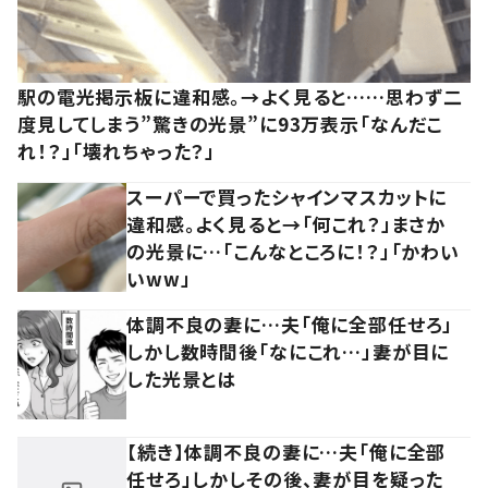
駅の電光掲示板に違和感。→よく見ると……思わず二
度見してしまう”驚きの光景”に93万表示「なんだこ
れ！？」「壊れちゃった？」
スーパーで買ったシャインマスカットに
違和感。よく見ると→「何これ？」まさか
の光景に…「こんなところに！？」「かわい
いww」
体調不良の妻に…夫「俺に全部任せろ」
しかし数時間後「なにこれ…」妻が目に
した光景とは
【続き】体調不良の妻に…夫「俺に全部
任せろ」しかしその後、妻が目を疑った