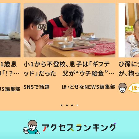
1歳息
小1から不登校、息子は「ギフテ
ひ孫に
「！？」
ッド」だった 父が“ウチ給食”を
が、抱
に「可愛
作り続ける理由とは #令和の親
「涙が
SNSで話題
ほ・とせなNEWS編集部
WS編集部
#令和の子
い」