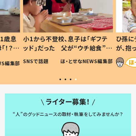
1歳息
小1から不登校、息子は「ギフテ
ひ孫に
「！？」
ッド」だった 父が“ウチ給食”を
が、抱
に「可愛
作り続ける理由とは #令和の親
「涙が
SNSで話題
ほ・とせなNEWS編集部
WS編集部
#令和の子
い」
ライター募集！
“人”のグッドニュースの取材・執筆をしてみませんか？