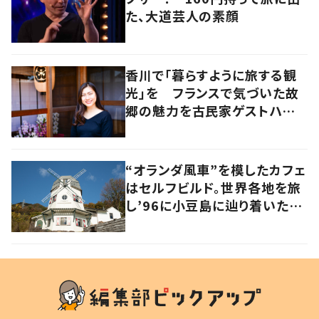
た、大道芸人の素顔
香川で「暮らすように旅する観
光」を フランスで気づいた故
郷の魅力を古民家ゲストハウス
に
“オランダ風車”を模したカフェ
はセルフビルド。世界各地を旅
し’96に小豆島に辿り着いた家
族の軌跡とこれから。