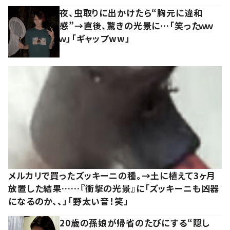
夜、虫取りに出かけたら“胸元に違和
感”→直後、驚きの光景に…「笑ったｗｗ
ｗ」「ギャップww」
メルカリで買ったズッキーニの種。→土に植えて3ヶ月
放置した結果……『衝撃の光景』に「ズッキーニも凶器
になるのか、、」「野太い音！笑」
20歳の孫娘が帰省のたびにする“隠し