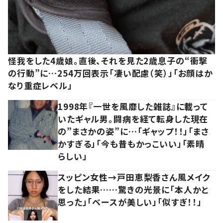
怪我をした4歳娘。直後、それを見た2歳息子の“衝撃
の行動”に…254万回表示「凄い配慮（笑）」「お顔はか
なり重症レベル」
1998年『一世を風靡した雑誌』に載って
いたギャル男。闘病を経て転身した現在
の”まさかの姿”に…「ギャップ！！」「まさ
かすぎる」「今も昔もかっこいい」「素晴
らしい」
スッピン女性→戸田恵梨香さん風メイク
をした結果……驚きの光景に「本人かと
思った」「ベースが美しい」「似すぎ！！」