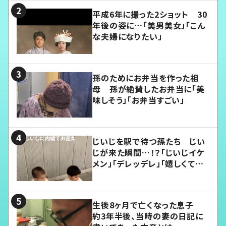
平成6年に撮った2ショット 30
年後の姿に…「美男美女」「こん
な夫婦になりたい」
孫のためにお弁当を作った祖
母 孫が絶賛したお弁当に「美
味しそう」「お弁当すごい」
じいじを駅で待つ孫たち じい
じが来た瞬間…！？「じいじイケ
メン」「デレッデレ」「嬉しくて可
愛くてたまらない」「幸せになれ
る」
生後8ヶ月で亡くなった息子
約3年半後、当時の妻の日記に