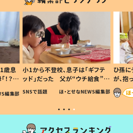
1歳息
小1から不登校、息子は「ギフテ
ひ孫に
「！？」
ッド」だった 父が“ウチ給食”を
が、抱
に「可愛
作り続ける理由とは #令和の親
「涙が
SNSで話題
ほ・とせなNEWS編集部
WS編集部
#令和の子
い」