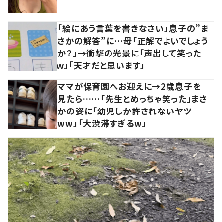
「絵にあう言葉を書きなさい」息子の”ま
さかの解答”に…母「正解でよいでしょう
か？」→衝撃の光景に「声出して笑った
ｗ」「天才だと思います」
ママが保育園へお迎えに→2歳息子を
見たら……「先生とめっちゃ笑った」まさ
かの姿に「幼児しか許されないヤツ
ww」「大渋滞すぎるw」