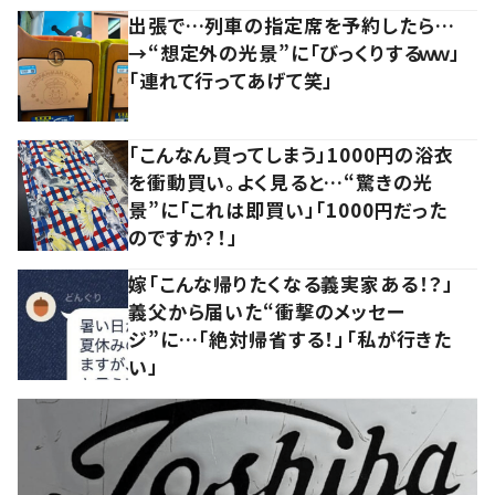
出張で…列車の指定席を予約したら…
→“想定外の光景”に「びっくりするｗｗ」
「連れて行ってあげて笑」
「こんなん買ってしまう」1000円の浴衣
を衝動買い。よく見ると…“驚きの光
景”に「これは即買い」「1000円だった
のですか？！」
嫁「こんな帰りたくなる義実家ある！？」
義父から届いた“衝撃のメッセー
ジ”に…「絶対帰省する！」「私が行きた
い」