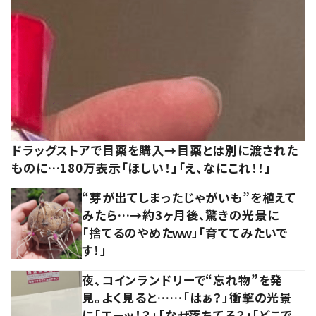
ドラッグストアで目薬を購入→目薬とは別に渡された
ものに…180万表示「ほしい！」「え、なにこれ！！」
“芽が出てしまったじゃがいも”を植えて
みたら…→約3ヶ月後、驚きの光景に
「捨てるのやめたｗｗ」「育ててみたいで
す！」
夜、コインランドリーで“忘れ物”を発
見。よく見ると……「はぁ？」衝撃の光景
に「エーッ！？」「なぜ落ちてる？」「どこで