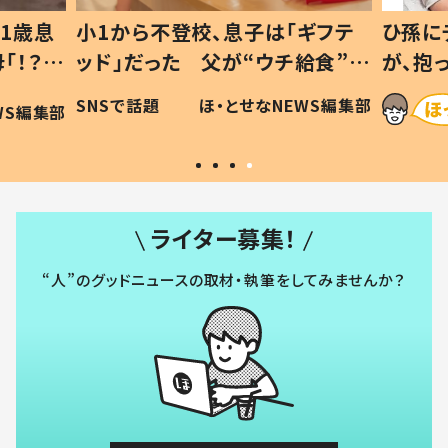
1歳息
小1から不登校、息子は「ギフテ
ひ孫に
「！？」
ッド」だった 父が“ウチ給食”を
が、抱
に「可愛
作り続ける理由とは #令和の親
「涙が
SNSで話題
ほ・とせなNEWS編集部
WS編集部
#令和の子
い」
ライター募集！
“人”のグッドニュースの取材・執筆をしてみませんか？