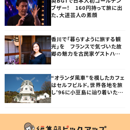
英BGTで日本人初ゴールデン
ブザー！ 160円持って旅に出
た、大道芸人の素顔
香川で「暮らすように旅する観
光」を フランスで気づいた故
郷の魅力を古民家ゲストハウス
に
“オランダ風車”を模したカフェ
はセルフビルド。世界各地を旅
し’96に小豆島に辿り着いた家
族の軌跡とこれから。