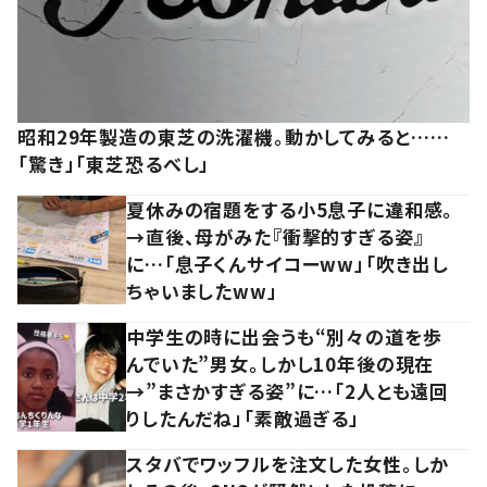
昭和29年製造の東芝の洗濯機。動かしてみると……
「驚き」「東芝恐るべし」
夏休みの宿題をする小5息子に違和感。
→直後、母がみた『衝撃的すぎる姿』
に…「息子くんサイコーww」「吹き出し
ちゃいましたww」
中学生の時に出会うも“別々の道を歩
んでいた”男女。しかし10年後の現在
→”まさかすぎる姿”に…「2人とも遠回
りしたんだね」「素敵過ぎる」
スタバでワッフルを注文した女性。しか