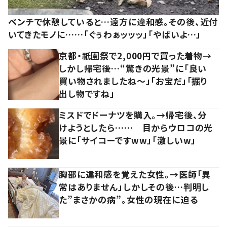
ベンチで休憩していると…遠方に違和感。その後、近付
いてきたモノに……「ぐぅわぁッッッ」「やばいよ…」
京都・祇園祭で2,000円で買った着物→
しかし帰宅後…“驚きの光景”に「良い
買い物されましたね～」「お宝だ」「掘り
出し物ですね」
ミスドでドーナツを購入。→帰宅後、分
けようとしたら…… 目からウロコの光
景に「サイコーですww」「激しいw」
胸部に違和感を覚えた女性。→医師「異
常はありません」しかしその後…判明し
た”まさかの病”。女性の現在に迫る