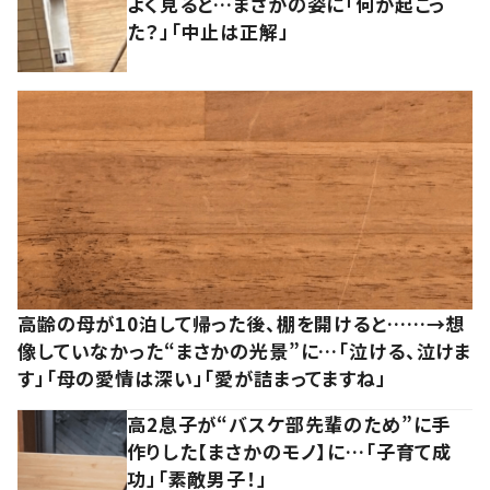
よく見ると…まさかの姿に「何が起こっ
た？」「中止は正解」
高齢の母が10泊して帰った後、棚を開けると……→想
像していなかった“まさかの光景”に…「泣ける、泣けま
す」「母の愛情は深い」「愛が詰まってますね」
高2息子が“バスケ部先輩のため”に手
作りした【まさかのモノ】に…「子育て成
功」「素敵男子！」