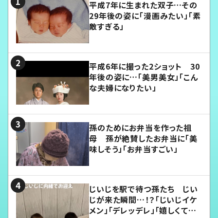
平成7年に生まれた双子…その
29年後の姿に「漫画みたい」「素
敵すぎる」
平成6年に撮った2ショット 30
年後の姿に…「美男美女」「こん
な夫婦になりたい」
孫のためにお弁当を作った祖
母 孫が絶賛したお弁当に「美
味しそう」「お弁当すごい」
じいじを駅で待つ孫たち じい
じが来た瞬間…！？「じいじイケ
メン」「デレッデレ」「嬉しくて可