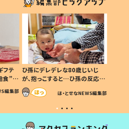
ギフテ
ひ孫にデレデレな80歳じいじ
給食”を
が、抱っこすると…ひ孫の反応に
和の親
「涙が出ました」「可愛くて仕方な
WS編集部
ほ・とせなNEWS編集部
い」