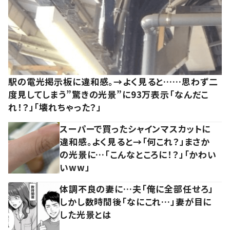
駅の電光掲示板に違和感。→よく見ると……思わず二
度見してしまう”驚きの光景”に93万表示「なんだこ
れ！？」「壊れちゃった？」
スーパーで買ったシャインマスカットに
違和感。よく見ると→「何これ？」まさか
の光景に…「こんなところに！？」「かわい
いww」
体調不良の妻に…夫「俺に全部任せろ」
しかし数時間後「なにこれ…」妻が目に
した光景とは