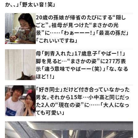
か、、」「野太い音！笑」
20歳の孫娘が帰省のたびにする“隠し
ごと”。祖母が見つけた“まさかの光
景”に……「わぁーーー！」「最高の孫だ」
「これいいですね」
母「刺青入れた」17歳息子「やばー！！」
脚を見ると…“まさかの姿”に277万表
示「違う意味でやばーー（笑）」「な、なる
ほど！！」
「好き同士」だけど付き合っていなかった
男女。それから15年…小中高と同じだっ
た2人の“現在の姿”に……「大人になっ
ても可愛い」