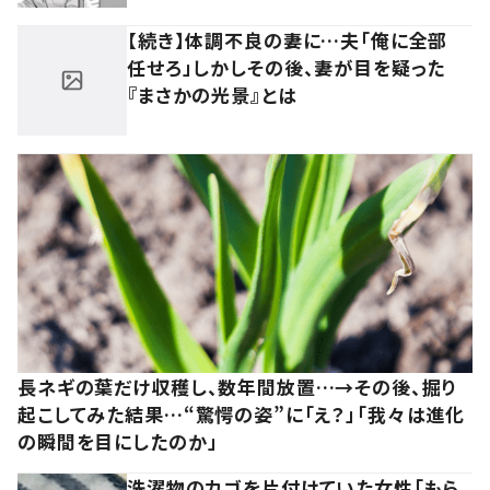
【続き】体調不良の妻に…夫「俺に全部
任せろ」しかしその後、妻が目を疑った
『まさかの光景』とは
長ネギの葉だけ収穫し、数年間放置…→その後、掘り
起こしてみた結果…“驚愕の姿”に「え？」「我々は進化
の瞬間を目にしたのか」
洗濯物のカゴを片付けていた女性「もら