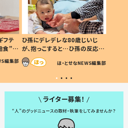
ギフテ
ひ孫にデレデレな80歳じいじ
給食”を
が、抱っこすると…ひ孫の反応に
和の親
「涙が出ました」「可愛くて仕方な
WS編集部
ほ・とせなNEWS編集部
い」
ライター募集！
“人”のグッドニュースの取材・執筆をしてみませんか？