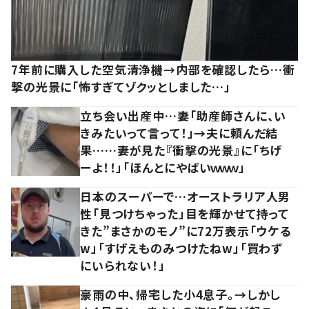
7年前に購入した空気清浄機→内部を確認したら…衝
撃の光景に「怖すぎてゾクッとしました…」
立ち会い出産中…妻「助産師さんに、い
きみたいって言って！」→夫に頼んだ結
果……妻が見た『衝撃の光景』に「ちげ
ーよ！！」「ほんとにやばいｗｗｗ」
日本のスーパーで…オーストラリア人男
性「見つけちゃった」目を輝かせて持って
きた”まさかのモノ”に72万表示「ウケる
w」「すげえものみつけたねw」「買わず
にいられない！」
豪雨の中、帰宅した小4息子。→しかし