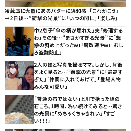
冷蔵庫に大量にあるバターに違和感。「これがこう」
→2日後…”衝撃の光景”に「いつの間に」「楽しみ」
中2息子「傘の柄が壊れた」夫「修理する
わ」その後…”まさかすぎる光景”に「想
像の斜め上だったｗ」「魔改造やｗ」「むし
ろ盗難防止」
2人の娘と写真を撮るママ。しかし、背後
をよく見ると…“衝撃の光景”に「最高す
ぎた」「仲間に入れてあげて」「登場人物
みんな可愛い」
「普通の石ではない」と川で拾った謎の
石ころ。1時間、洗い続けてみると…驚き
の光景に「めちゃくちゃきれい」「すご
い！！！」