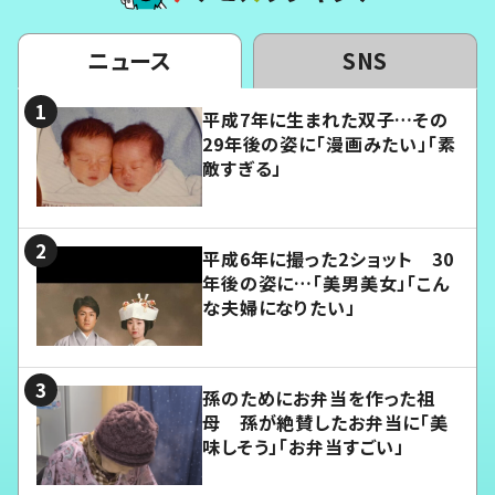
ニュース
SNS
平成7年に生まれた双子…その
29年後の姿に「漫画みたい」「素
敵すぎる」
平成6年に撮った2ショット 30
年後の姿に…「美男美女」「こん
な夫婦になりたい」
孫のためにお弁当を作った祖
母 孫が絶賛したお弁当に「美
味しそう」「お弁当すごい」