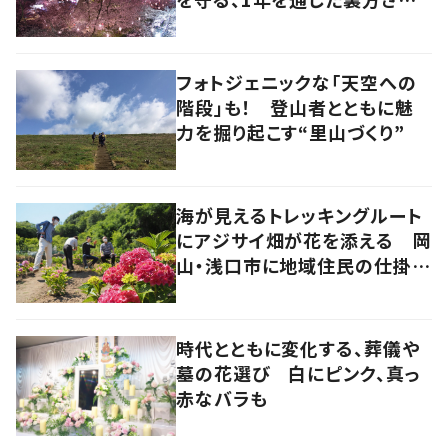
の地道な努力と愛情
フォトジェニックな「天空への
階段」も！ 登山者とともに魅
力を掘り起こす“里山づくり”
海が見えるトレッキングルート
にアジサイ畑が花を添える 岡
山・浅口市に地域住民の仕掛け
た新スポット！
時代とともに変化する、葬儀や
墓の花選び 白にピンク、真っ
赤なバラも