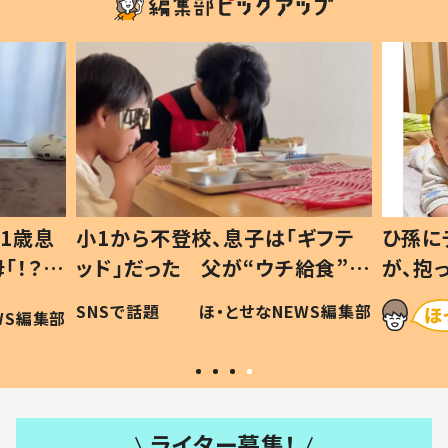
1歳息
小1から不登校、息子は「ギフテ
ひ孫に
「！？」
ッド」だった 父が“ウチ給食”を
が、抱
に「可愛
作り続ける理由とは #令和の親
「涙が
SNSで話題
ほ・とせなNEWS編集部
WS編集部
#令和の子
い」
ライター募集！