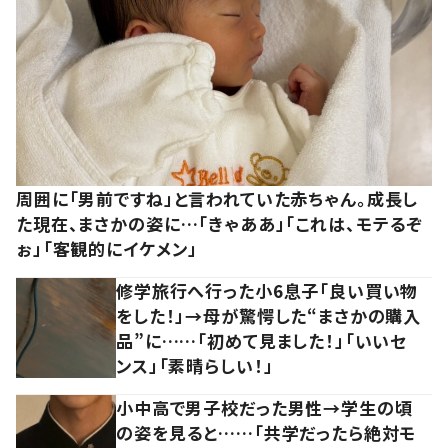
周囲に「男前ですね」と言われていた赤ちゃん。成長し
た現在、まさかの姿に…「きゃああ」「これは、モテるぞ
ぉ」「客観的にイケメン」
修学旅行へ行った小6息子「良い買い物
をした！」→母が驚愕した“まさかの購入
品”に……「初めて見ました！」「いいセ
ンス」「素晴らしい！」
小中高で男子校だった男性→学生の頃
の姿を見ると……「共学だったら絶対モ