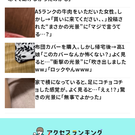
A5ランクの牛肉をいただいた女性。し
かし→「貰いに来てください、、」投稿さ
れた“まさかの光景”に「マジで言うて
る…？」
布団カバーを購入。しかし帰宅後→高1
娘「このカバーなんか怖くない？」よく見
ると…”衝撃の光景”に「吹き出しました
ww」「ロックやんwww」
家で横になっていると、足にコチョコチ
ョした感覚が。よく見ると…「えぇ！？」驚
きの光景に「無事でよかった」