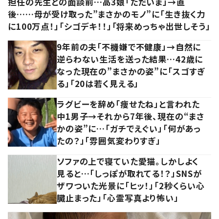
担任の先生との面談前…高3娘「ただいま」→直
後……母が受け取った”まさかのモノ”に「生き抜く力
に100万点！」「シゴデキ！！」「将来めっちゃ出世しそう」
9年前の夫「不機嫌で不健康」→自然に
逆らわない生活を送った結果…42歳に
なった現在の”まさかの姿”に「スゴすぎ
る」「20は若く見える」
ラグビーを辞め「痩せたね」と言われた
中1男子→それから7年後、現在の“まさ
かの姿”に…「ガチでえぐい」「何があっ
たの？」「雰囲気変わりすぎ」
ソファの上で寝ていた愛猫。しかしよく
見ると…「しっぽが取れてる！？」SNSが
ザワついた光景に「ヒッ！」「2秒くらい心
臓止まった」「心霊写真より怖い」