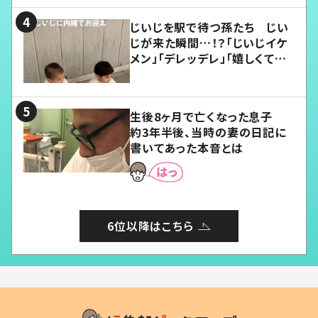
じいじを駅で待つ孫たち じい
じが来た瞬間…！？「じいじイケ
メン」「デレッデレ」「嬉しくて可
愛くてたまらない」「幸せになれ
る」
生後8ヶ月で亡くなった息子
約3年半後、当時の妻の日記に
書いてあった本音とは
6位以降はこちら