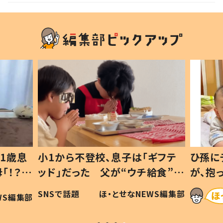
1歳息
小1から不登校、息子は「ギフテ
ひ孫に
「！？」
ッド」だった 父が“ウチ給食”を
が、抱
に「可愛
作り続ける理由とは #令和の親
「涙が
SNSで話題
ほ・とせなNEWS編集部
WS編集部
#令和の子
い」