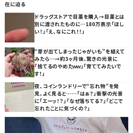
在に迫る
ドラッグストアで目薬を購入→目薬とは
別に渡されたものに…180万表示「ほし
い！」「え、なにこれ！！」
“芽が出てしまったじゃがいも”を植えて
みたら…→約3ヶ月後、驚きの光景に
「捨てるのやめたｗｗ」「育ててみたいで
す！」
夜、コインランドリーで“忘れ物”を発
見。よく見ると……「はぁ？」衝撃の光景
に「エーッ！？」「なぜ落ちてる？」「どこで
忘れたことに気づくの？」