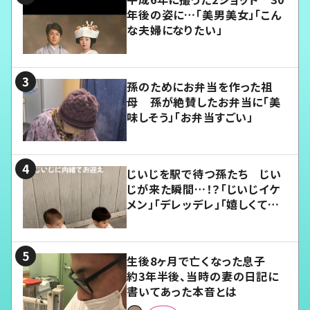
年後の姿に…「美男美女」「こん
な夫婦になりたい」
孫のためにお弁当を作った祖
母 孫が絶賛したお弁当に「美
味しそう」「お弁当すごい」
じいじを駅で待つ孫たち じい
じが来た瞬間…！？「じいじイケ
メン」「デレッデレ」「嬉しくて可
愛くてたまらない」「幸せになれ
る」
生後8ヶ月で亡くなった息子
約3年半後、当時の妻の日記に
書いてあった本音とは