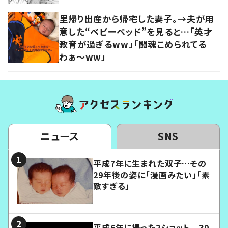
里帰り出産から帰宅した妻子。→夫が用
意した“ベビーベッド”を見ると…「英才
教育が過ぎるww」「闘魂こめられてる
わぁ～ww」
ニュース
SNS
平成7年に生まれた双子…その
29年後の姿に「漫画みたい」「素
敵すぎる」
平成6年に撮った2ショット 30