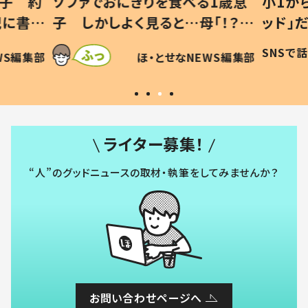
1歳息
小1から不登校、息子は「ギフテ
ひ孫に
「！？」
ッド」だった 父が“ウチ給食”を
が、抱
に「可愛
作り続ける理由とは #令和の親
「涙が
SNSで話題
ほ・とせなNEWS編集部
WS編集部
#令和の子
い」
ライター募集！
“人”のグッドニュースの取材・執筆をしてみませんか？
お問い合わせページへ