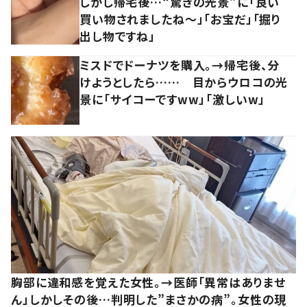
しかし帰宅後…“驚きの光景”に「良い
買い物されましたね～」「お宝だ」「掘り
出し物ですね」
ミスドでドーナツを購入。→帰宅後、分
けようとしたら…… 目からウロコの光
景に「サイコーですww」「激しいw」
胸部に違和感を覚えた女性。→医師「異常はありませ
ん」しかしその後…判明した”まさかの病”。女性の現