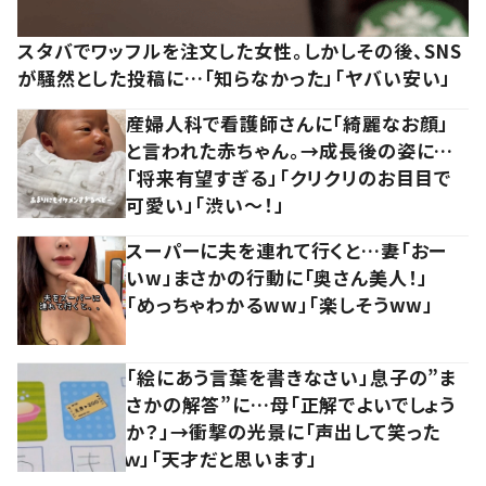
スタバでワッフルを注文した女性。しかしその後、SNS
が騒然とした投稿に…「知らなかった」「ヤバい安い」
産婦人科で看護師さんに「綺麗なお顔」
と言われた赤ちゃん。→成長後の姿に…
「将来有望すぎる」「クリクリのお目目で
可愛い」「渋い～！」
スーパーに夫を連れて行くと…妻「おー
いw」まさかの行動に「奥さん美人！」
「めっちゃわかるww」「楽しそうww」
「絵にあう言葉を書きなさい」息子の”ま
さかの解答”に…母「正解でよいでしょう
か？」→衝撃の光景に「声出して笑った
ｗ」「天才だと思います」