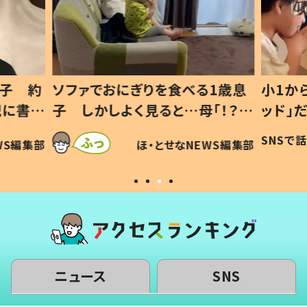
1歳息
小1から不登校、息子は「ギフテ
ひ孫に
「！？」
ッド」だった 父が“ウチ給食”を
が、抱
に「可愛
作り続ける理由とは #令和の親
「涙が
SNSで話題
ほ・とせなNEWS編集部
WS編集部
#令和の子
い」
ニュース
SNS