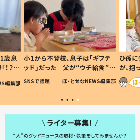
1歳息
小1から不登校、息子は「ギフテ
ひ孫に
「！？」
ッド」だった 父が“ウチ給食”を
が、抱
に「可愛
作り続ける理由とは #令和の親
「涙が
SNSで話題
ほ・とせなNEWS編集部
WS編集部
#令和の子
い」
ライター募集！
“人”のグッドニュースの取材・執筆をしてみませんか？