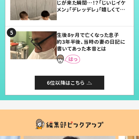
じが来た瞬間…！？「じいじイケ
メン」「デレッデレ」「嬉しくて可
愛くてたまらない」「幸せになれ
る」
生後8ヶ月で亡くなった息子
約3年半後、当時の妻の日記に
書いてあった本音とは
6位以降はこちら