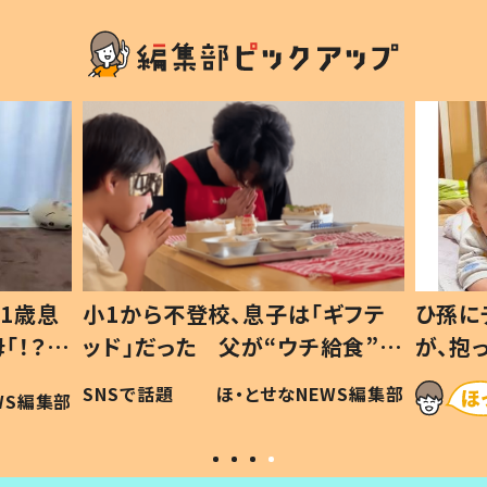
1歳息
小1から不登校、息子は「ギフテ
ひ孫に
「！？」
ッド」だった 父が“ウチ給食”を
が、抱
に「可愛
作り続ける理由とは #令和の親
「涙が
SNSで話題
ほ・とせなNEWS編集部
WS編集部
#令和の子
い」