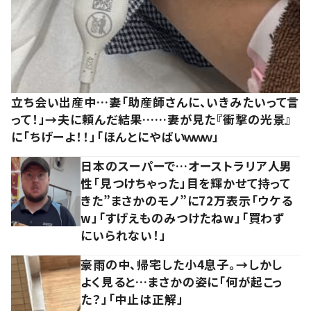
立ち会い出産中…妻「助産師さんに、いきみたいって言
って！」→夫に頼んだ結果……妻が見た『衝撃の光景』
に「ちげーよ！！」「ほんとにやばいｗｗｗ」
日本のスーパーで…オーストラリア人男
性「見つけちゃった」目を輝かせて持って
きた”まさかのモノ”に72万表示「ウケる
w」「すげえものみつけたねw」「買わず
にいられない！」
豪雨の中、帰宅した小4息子。→しかし
よく見ると…まさかの姿に「何が起こっ
た？」「中止は正解」