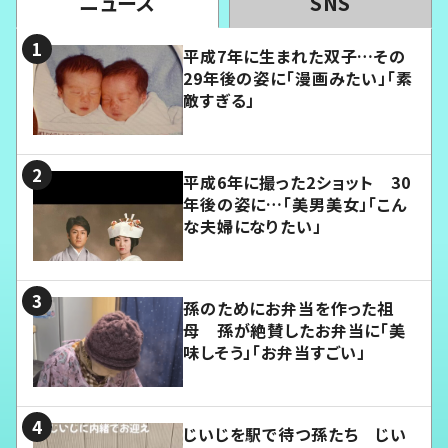
ニュース
SNS
平成7年に生まれた双子…その
29年後の姿に「漫画みたい」「素
敵すぎる」
平成6年に撮った2ショット 30
年後の姿に…「美男美女」「こん
な夫婦になりたい」
孫のためにお弁当を作った祖
母 孫が絶賛したお弁当に「美
味しそう」「お弁当すごい」
じいじを駅で待つ孫たち じい