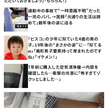
ただいておきましょう」「もちろん！」
通勤中の事故で“一時意識不明”だった
一児のパパ。→医師「元通りの生活は諦
めて」数年後の姿に迫る
『ビスコ』の少年に似ていた4歳の男の
子。19年後の“まさかの姿”に…「似てる
ｗ」「美形男子要素持って産まれたのです
ね」「イケメン！」
7年前に購入した空気清浄機→内部を
確認したら…衝撃の光景に「怖すぎてゾ
クッとしました…」