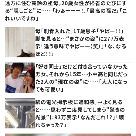
遠方に住む高齢の祖母。20歳女性が帰省のたびにす
る“隠しごと”に……「わぁーーー！」「最高の孫だ」「こ
れいいですね」
母「刺青入れた」17歳息子「やばー！！」
脚を見ると…“まさかの姿”に277万表
示「違う意味でやばーー（笑）」「な、なる
ほど！！」
「好き同士」だけど付き合っていなかった
男女。それから15年…小中高と同じだっ
た2人の“現在の姿”に……「大人になっ
ても可愛い」
駅の電光掲示板に違和感。→よく見る
と……思わず二度見してしまう”驚きの
光景”に93万表示「なんだこれ！？」「壊
れちゃった？」