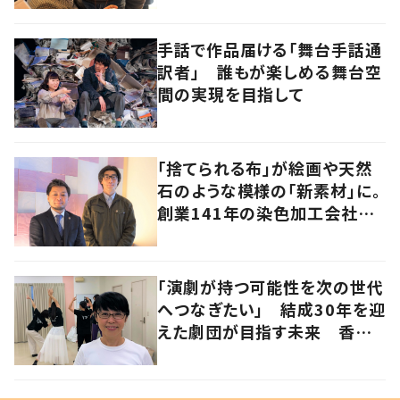
手話で作品届ける「舞台手話通
訳者」 誰もが楽しめる舞台空
間の実現を目指して
「捨てられる布」が絵画や天然
石のような模様の「新素材」に。
創業141年の染色加工会社が
仕掛けた“アップサイクル”
「演劇が持つ可能性を次の世代
へつなぎたい」 結成30年を迎
えた劇団が目指す未来 香川・
高松市