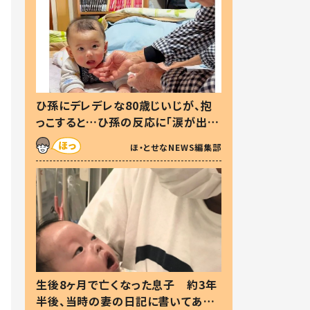
ひ孫にデレデレな80歳じいじが、抱
っこすると…ひ孫の反応に「涙が出ま
した」「可愛くて仕方ない」
ほ・とせなNEWS編集部
生後8ヶ月で亡くなった息子 約3年
半後、当時の妻の日記に書いてあっ