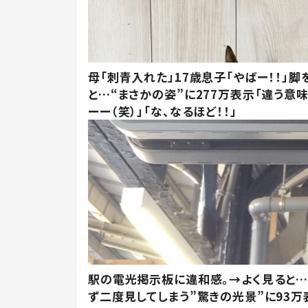
母「刺青入れた」17歳息子「やばー！！」脚
と…“まさかの姿”に277万表示「違う意
ーー（笑）」「な、なるほど！！」
駅の電光掲示板に違和感。→よく見ると
ず二度見してしまう”驚きの光景”に93万