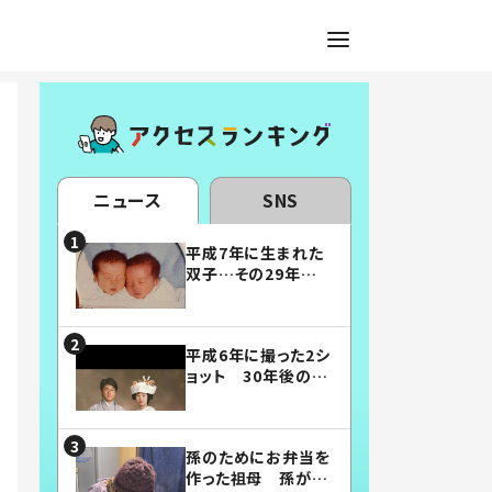
ニュース
SNS
平成7年に生まれた
双子…その29年後
の姿に「漫画みたい」
「素敵すぎる」
平成6年に撮った2シ
ョット 30年後の姿
に…「美男美女」「こ
んな夫婦になりた
い」
孫のためにお弁当を
作った祖母 孫が絶