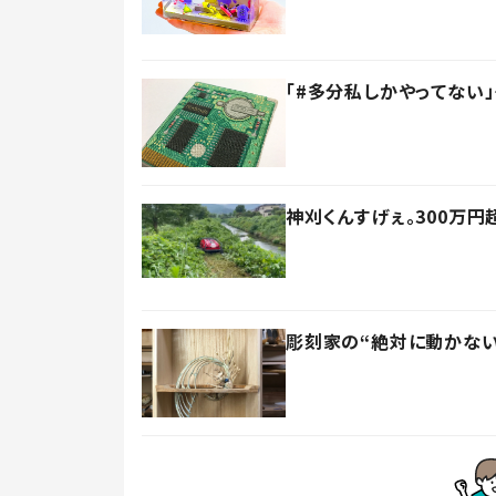
「#多分私しかやってない
神刈くんすげぇ。300万
彫刻家の“絶対に動かない