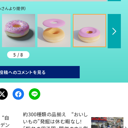
oさんより提供）
5 / 8
投稿へのコメントを見る
約300種類の品揃え “おいし
 “自
いもの”発掘は休む暇なし！
ーデン