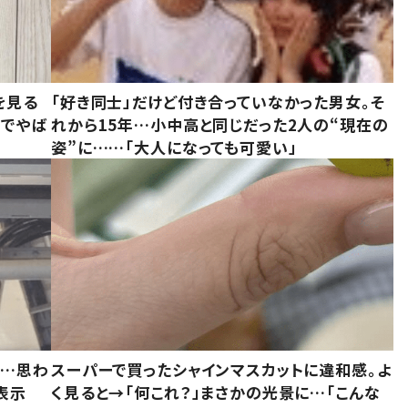
を見る
「好き同士」だけど付き合っていなかった男女。そ
味でやば
れから15年…小中高と同じだった2人の“現在の
姿”に……「大人になっても可愛い」
……思わ
スーパーで買ったシャインマスカットに違和感。よ
表示
く見ると→「何これ？」まさかの光景に…「こんな