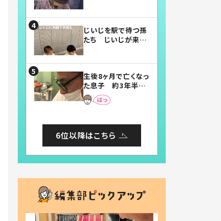
賛したお弁当に「美
味しそう」「お弁当す
ごい」
じいじを駅で待つ孫
たち じいじが来た
瞬間…！？「じいじイ
ケメン」「デレッデレ」
「嬉しくて可愛くてた
生後8ヶ月で亡くなっ
まらない」「幸せにな
た息子 約3年半
れる」
後、当時の妻の日記
に書いてあった本音
とは
6位以降はこちら