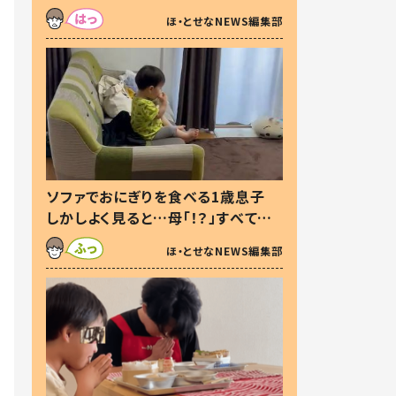
た本音とは
ほ・とせなNEWS編集部
ソファでおにぎりを食べる1歳息子
しかしよく見ると…母「！？」すべてを
察した母の投稿に「可愛いから許
ほ・とせなNEWS編集部
す！」「現行犯〜」