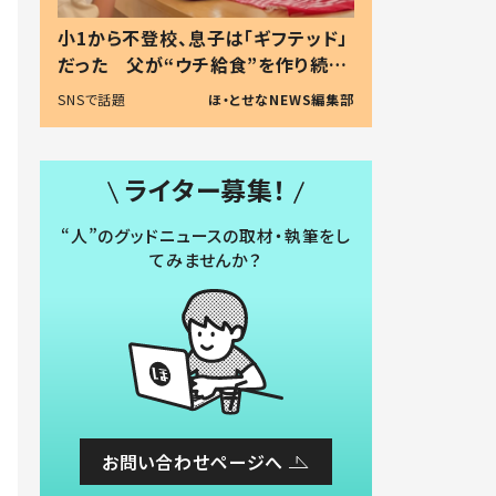
小1から不登校、息子は「ギフテッド」
だった 父が“ウチ給食”を作り続け
る理由とは #令和の親 #令和の子
SNSで話題
ほ・とせなNEWS編集部
ライター募集！
“人”のグッドニュースの取材・執筆をし
てみませんか？
お問い合わせページへ