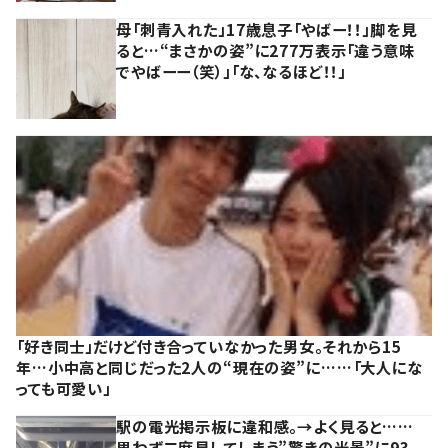
母「刺青入れた」17歳息子「やばー！！」脚を見
ると…“まさかの姿”に277万表示「違う意味
でやばーー（笑）」「な、なるほど！！」
「好き同士」だけど付き合っていなかった男女。それから15
年…小中高と同じだった2人の“現在の姿”に……「大人にな
っても可愛い」
駅の電光掲示板に違和感。→よく見ると……
思わず二度見してしまう”驚きの光景”に93