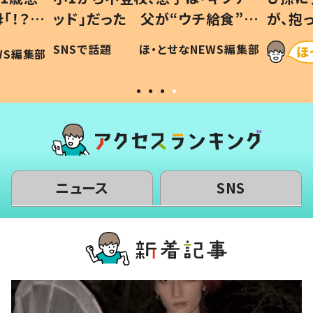
「！？」
ッド」だった 父が“ウチ給食”を
が、抱
に「可愛
作り続ける理由とは #令和の親
「涙が
SNSで話題
ほ・とせなNEWS編集部
WS編集部
#令和の子
い」
ニュース
SNS