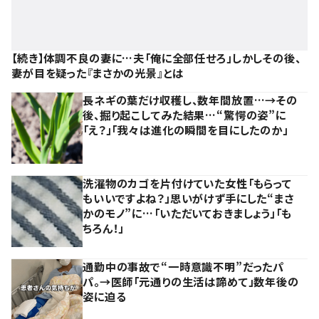
【続き】体調不良の妻に…夫「俺に全部任せろ」しかしその後、
妻が目を疑った『まさかの光景』とは
長ネギの葉だけ収穫し、数年間放置…→その
後、掘り起こしてみた結果…“驚愕の姿”に
「え？」「我々は進化の瞬間を目にしたのか」
洗濯物のカゴを片付けていた女性「もらって
もいいですよね？」思いがけず手にした“まさ
かのモノ”に…「いただいておきましょう」「も
ちろん！」
通勤中の事故で“一時意識不明”だったパ
パ。→医師「元通りの生活は諦めて」数年後の
姿に迫る