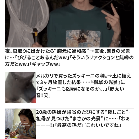
夜、虫取りに出かけたら“胸元に違和感”→直後、驚きの光景
に…「びびることあるんだww」「そういうリアクションと無縁の
方だとww」「ギャップww」
メルカリで買ったズッキーニの種。→土に植え
て3ヶ月放置した結果……『衝撃の光景』に
「ズッキーニも凶器になるのか、、」「野太い
音！笑」
20歳の孫娘が帰省のたびにする“隠しごと”。
祖母が見つけた“まさかの光景”に……「わぁ
ーーー！」「最高の孫だ」「これいいですね」