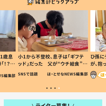
1歳息
小1から不登校、息子は「ギフテ
ひ孫に
「！？」
ッド」だった 父が“ウチ給食”を
が、抱
に「可愛
作り続ける理由とは #令和の親
「涙が
SNSで話題
ほ・とせなNEWS編集部
WS編集部
#令和の子
い」
ライター募集！