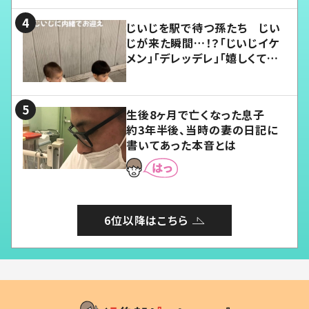
じいじを駅で待つ孫たち じい
じが来た瞬間…！？「じいじイケ
メン」「デレッデレ」「嬉しくて可
愛くてたまらない」「幸せになれ
る」
生後8ヶ月で亡くなった息子
約3年半後、当時の妻の日記に
書いてあった本音とは
6位以降はこちら