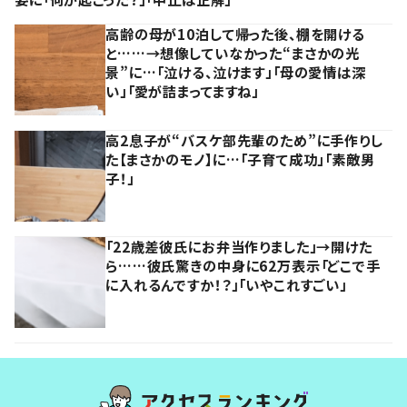
高齢の母が10泊して帰った後、棚を開ける
と……→想像していなかった“まさかの光
景”に…「泣ける、泣けます」「母の愛情は深
い」「愛が詰まってますね」
高2息子が“バスケ部先輩のため”に手作りし
た【まさかのモノ】に…「子育て成功」「素敵男
子！」
「22歳差彼氏にお弁当作りました」→開けた
ら……彼氏驚きの中身に62万表示「どこで手
に入れるんですか！？」「いやこれすごい」