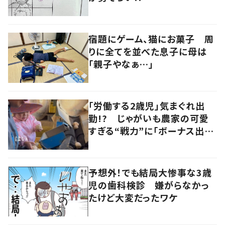
宿題にゲーム、猫にお菓子 周
りに全てを並べた息子に母は
「親子やなぁ…」
「労働する2歳児」気まぐれ出
勤!? じゃがいも農家の可愛
すぎる“戦力”に「ボーナス出し
ちゃう」
予想外！でも結局大惨事な3歳
児の歯科検診 嫌がらなかっ
たけど大変だったワケ