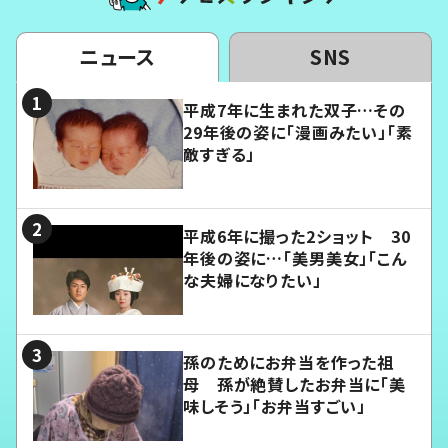
ニュース
SNS
平成7年に生まれた双子…その
29年後の姿に「漫画みたい」「素
敵すぎる」
平成6年に撮った2ショット 30
年後の姿に…「美男美女」「こん
な夫婦になりたい」
孫のためにお弁当を作った祖
母 孫が絶賛したお弁当に「美
味しそう」「お弁当すごい」