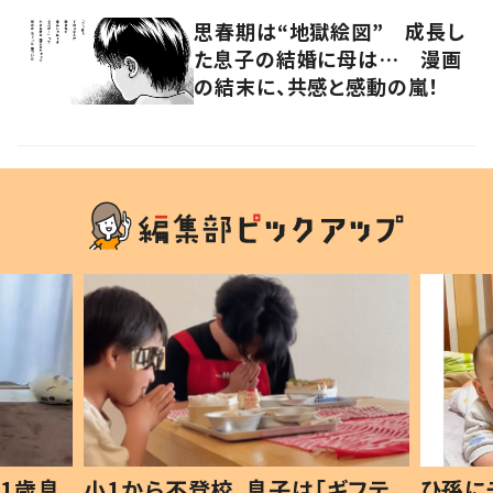
思春期は“地獄絵図” 成長し
た息子の結婚に母は… 漫画
の結末に、共感と感動の嵐！
1歳息
小1から不登校、息子は「ギフテ
ひ孫に