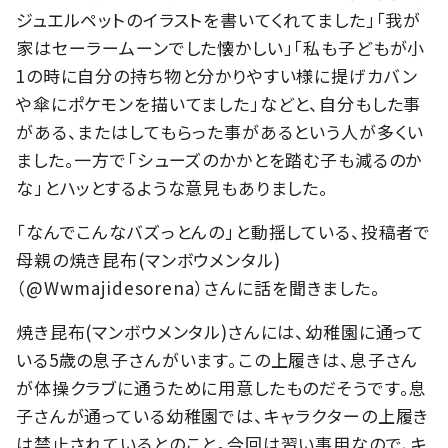
ジュエルペットのイラストを書いてくれてました」「我が
家はセーラームーンでした懐かしい」「私も子どもが小
1の時に自分の持ち物と分かりやすい様に提げカバン
や傘にポケモンを描いてました」などと、自分もした事
がある、またはしてもらった事があるという人が多くい
ました。一方で「シューズのかかとを踏む子も減るのか
な」とハッとするような意見もありました。
「なんでこんなバズっとんの」と動揺している、投稿者で
母親の焼き昆布(マンボウメンタル)
（@Wwmajidesorena）さんに話を聞きました。
焼き昆布(マンボウメンタル)さんには、幼稚園に通って
いる5歳の息子さんがいます。この上履きは、息子さん
が体操クラブに通うために用意したものだそうです。息
子さんが通っている幼稚園では、キャラクターの上履き
は禁止されているとのこと。今回は習い事用なので、キ