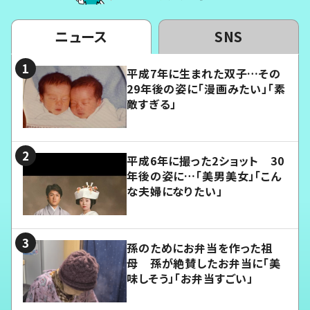
ニュース
SNS
平成7年に生まれた双子…その
29年後の姿に「漫画みたい」「素
敵すぎる」
平成6年に撮った2ショット 30
年後の姿に…「美男美女」「こん
な夫婦になりたい」
孫のためにお弁当を作った祖
母 孫が絶賛したお弁当に「美
味しそう」「お弁当すごい」