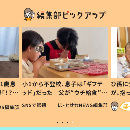
1歳息
小1から不登校、息子は「ギフテ
ひ孫に
「！？」
ッド」だった 父が“ウチ給食”を
が、抱
に「可愛
作り続ける理由とは #令和の親
「涙が
SNSで話題
ほ・とせなNEWS編集部
WS編集部
#令和の子
い」