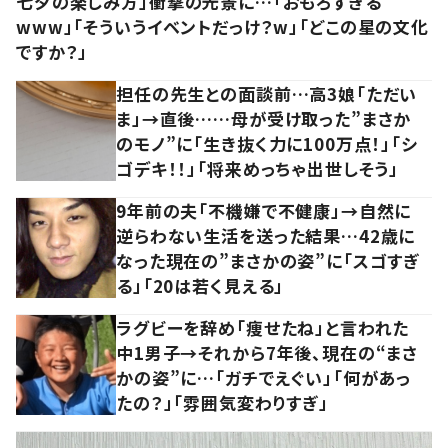
七夕の楽しみ方」衝撃の光景に…「おもろすぎる
www」「そういうイベントだっけ？w」「どこの星の文化
ですか？」
担任の先生との面談前…高3娘「ただい
ま」→直後……母が受け取った”まさか
のモノ”に「生き抜く力に100万点！」「シ
ゴデキ！！」「将来めっちゃ出世しそう」
9年前の夫「不機嫌で不健康」→自然に
逆らわない生活を送った結果…42歳に
なった現在の”まさかの姿”に「スゴすぎ
る」「20は若く見える」
ラグビーを辞め「痩せたね」と言われた
中1男子→それから7年後、現在の“まさ
かの姿”に…「ガチでえぐい」「何があっ
たの？」「雰囲気変わりすぎ」