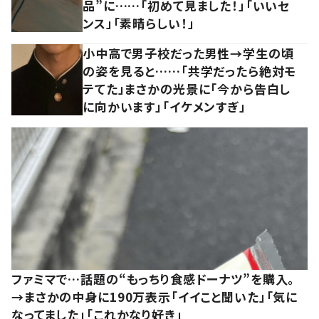
品”に……「初めて見ました！」「いいセ
ンス」「素晴らしい！」
小中高で男子校だった男性→学生の頃
の姿を見ると……「共学だったら絶対モ
テてた」まさかの光景に「今から告白し
に向かいます」「イケメンすぎ」
ファミマで…話題の“もっちり食感ドーナツ”を購入。
→まさかの中身に190万表示「イイこと聞いた」「気に
なってました」「これかなり好き」