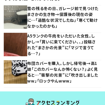
雪の残る冬の日、ガレージ前で見つけた
まさかの生き物→保護後の現在の姿
に…「過酷な状況でしたね」「寒くて動け
なかったのかも」
A5ランクの牛肉をいただいた女性。し
かし→「貰いに来てください、、」投稿さ
れた“まさかの光景”に「マジで言うて
る…？」
布団カバーを購入。しかし帰宅後→高1
娘「このカバーなんか怖くない？」よく見
ると…”衝撃の光景”に「吹き出しました
ww」「ロックやんwww」