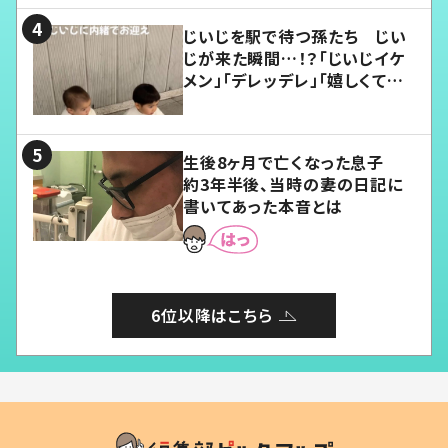
じいじを駅で待つ孫たち じい
じが来た瞬間…！？「じいじイケ
メン」「デレッデレ」「嬉しくて可
愛くてたまらない」「幸せになれ
る」
生後8ヶ月で亡くなった息子
約3年半後、当時の妻の日記に
書いてあった本音とは
6位以降はこちら