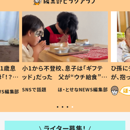
1歳息
小1から不登校、息子は「ギフテ
ひ孫に
「！？」
ッド」だった 父が“ウチ給食”を
が、抱
に「可愛
作り続ける理由とは #令和の親
「涙が
SNSで話題
ほ・とせなNEWS編集部
WS編集部
#令和の子
い」
ライター募集！