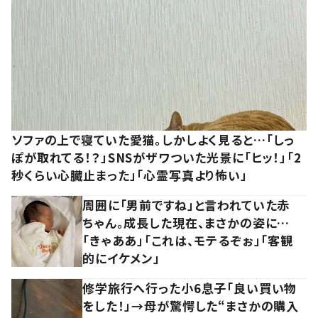
ソファの上で寝ていた愛猫。しかしよく見ると…「しっ
ぽが取れてる！？」SNSがザワついた光景に「ヒッ！」「2
秒くらい心臓止まった」「心霊写真より怖い」
周囲に「男前ですね」と言われていた赤
ちゃん。成長した現在、まさかの姿に…
「きゃああ」「これは、モテるぞぉ」「客観
的にイケメン」
修学旅行へ行った小6息子「良い買い物
をした！」→母が驚愕した“まさかの購入