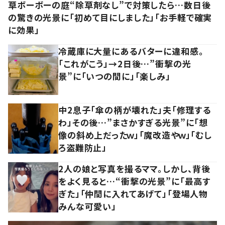
草ボーボーの庭“除草剤なし”で対策したら…数日後
の驚きの光景に「初めて目にしました」「お手軽で確実
に効果」
冷蔵庫に大量にあるバターに違和感。
「これがこう」→2日後…”衝撃の光
景”に「いつの間に」「楽しみ」
中2息子「傘の柄が壊れた」夫「修理する
わ」その後…”まさかすぎる光景”に「想
像の斜め上だったｗ」「魔改造やｗ」「むし
ろ盗難防止」
2人の娘と写真を撮るママ。しかし、背後
をよく見ると…“衝撃の光景”に「最高す
ぎた」「仲間に入れてあげて」「登場人物
みんな可愛い」